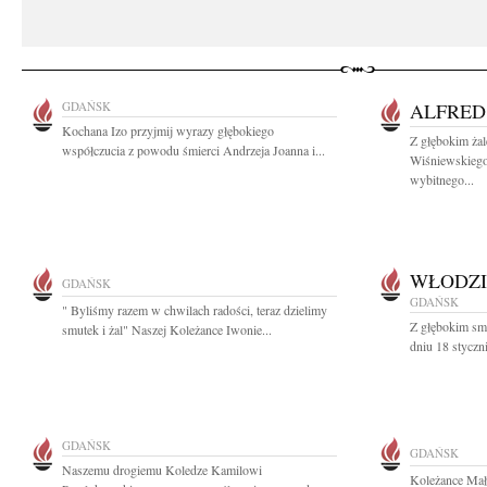
GDAŃSK
ALFRED
Kochana Izo przyjmij wyrazy głębokiego
Z głębokim ża
współczucia z powodu śmierci Andrzeja Joanna i...
Wiśniewskiego
wybitnego...
WŁODZI
GDAŃSK
GDAŃSK
" Byliśmy razem w chwilach radości, teraz dzielimy
Z głębokim sm
smutek i żal" Naszej Koleżance Iwonie...
dniu 18 styczni
GDAŃSK
GDAŃSK
Naszemu drogiemu Koledze Kamilowi
Koleżance Mał