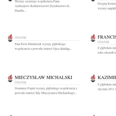
Wyrazy szczerego współczucia Panu
Drogiej Koleż
Andrzejowi Rodziewiczowi Dyrektorowi ds.
wyrazy najgłę
Handlu...
FRANCI
GDAŃSK
GDAŃSK
Pani Ewie Mielniczek wyrazy głębokiego
Z głębokim ża
współczucia z powodu śmierci Ojca składają...
roku odszedł od
MIECZYSŁAW MICHALSKI
KAZIMI
GDAŃSK
Z głębokim ża
Dominice Popiel wyrazy głębokiego współczucia z
stycznia 2011 
powodu śmierci Taty Mieczysława Michalskiego...