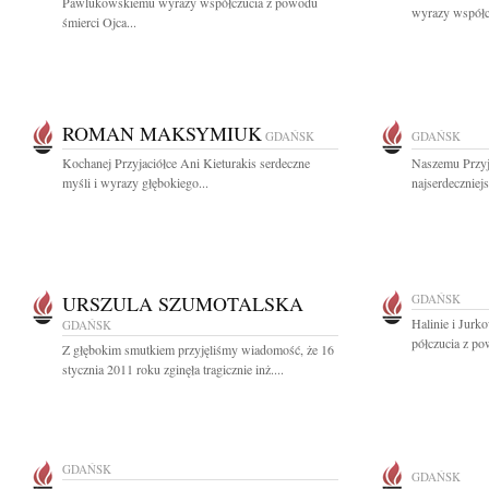
Pawlukowskiemu wyrazy współczucia z powodu
wyrazy współc
śmierci Ojca...
ROMAN MAKSYMIUK
GDAŃSK
GDAŃSK
Kochanej Przyjaciółce Ani Kieturakis serdeczne
Naszemu Przyj
myśli i wyrazy głębokiego...
najserdeczniej
URSZULA SZUMOTALSKA
GDAŃSK
Halinie i Jurk
GDAŃSK
półczucia z pow
Z głębokim smutkiem przyjęliśmy wiadomość, że 16
stycznia 2011 roku zginęła tragicznie inż....
GDAŃSK
GDAŃSK