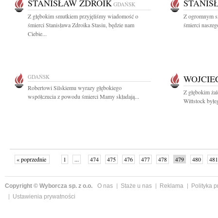
STANISŁAW ZDROIK
STANIS
GDAŃSK
Z głębokim smutkiem przyjęliśmy wiadomość o
Z ogromnym s
śmierci Stanisława Zdroika Stasiu, będzie nam
śmierci naszeg
Ciebie...
GDAŃSK
WOJCIE
Robertowi Silskiemu wyrazy głębokiego
Z głębokim ża
współczucia z powodu śmierci Mamy składają...
Wittstock byłe
« poprzednie
1
...
474
475
476
477
478
479
480
481
następne »
Copyright © Wyborcza sp. z o.o.
O nas
Staże u nas
Reklama
Polityka 
Ustawienia prywatności