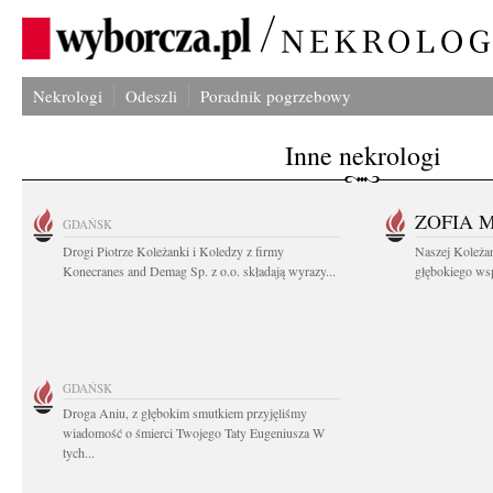
Nekrologi
Odeszli
Poradnik pogrzebowy
Inne nekrologi
ZOFIA 
GDAŃSK
Drogi Piotrze Koleżanki i Koledzy z firmy
Naszej Koleża
Konecranes and Demag Sp. z o.o. składają wyrazy...
głębokiego wspó
GDAŃSK
Droga Aniu, z głębokim smutkiem przyjęliśmy
wiadomość o śmierci Twojego Taty Eugeniusza W
tych...