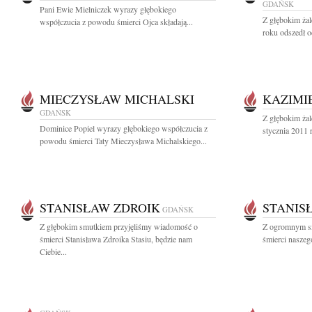
GDAŃSK
Pani Ewie Mielniczek wyrazy głębokiego
Z głębokim ża
współczucia z powodu śmierci Ojca składają...
roku odszedł od
MIECZYSŁAW MICHALSKI
KAZIMI
GDAŃSK
Z głębokim ża
Dominice Popiel wyrazy głębokiego współczucia z
stycznia 2011 
powodu śmierci Taty Mieczysława Michalskiego...
STANISŁAW ZDROIK
STANIS
GDAŃSK
Z głębokim smutkiem przyjęliśmy wiadomość o
Z ogromnym s
śmierci Stanisława Zdroika Stasiu, będzie nam
śmierci naszeg
Ciebie...