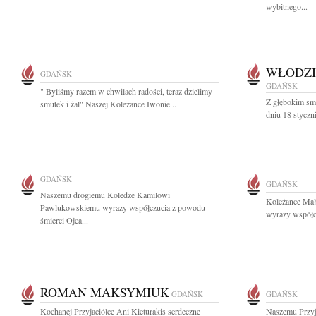
wybitnego...
WŁODZI
GDAŃSK
GDAŃSK
" Byliśmy razem w chwilach radości, teraz dzielimy
Z głębokim sm
smutek i żal" Naszej Koleżance Iwonie...
dniu 18 styczni
GDAŃSK
GDAŃSK
Naszemu drogiemu Koledze Kamilowi
Koleżance Mał
Pawlukowskiemu wyrazy współczucia z powodu
wyrazy współc
śmierci Ojca...
ROMAN MAKSYMIUK
GDAŃSK
GDAŃSK
Kochanej Przyjaciółce Ani Kieturakis serdeczne
Naszemu Przyj