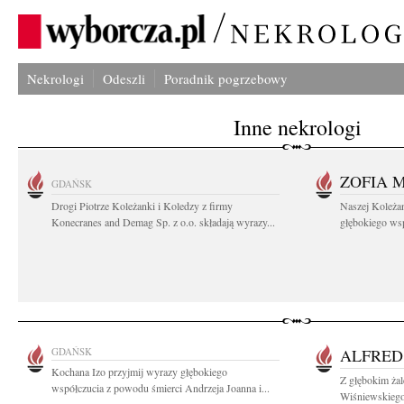
Nekrologi
Odeszli
Poradnik pogrzebowy
Inne nekrologi
ZOFIA 
GDAŃSK
Drogi Piotrze Koleżanki i Koledzy z firmy
Naszej Koleża
Konecranes and Demag Sp. z o.o. składają wyrazy...
głębokiego wspó
GDAŃSK
ALFRED
Kochana Izo przyjmij wyrazy głębokiego
Z głębokim ża
współczucia z powodu śmierci Andrzeja Joanna i...
Wiśniewskiego