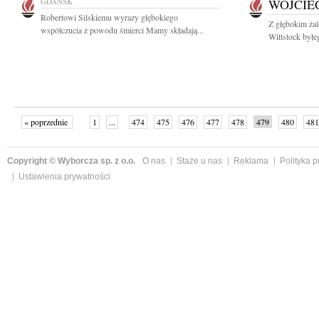
GDAŃSK
WOJCIE
Robertowi Silskiemu wyrazy głębokiego
Z głębokim ża
współczucia z powodu śmierci Mamy składają...
Wittstock byłe
« poprzednie
1
...
474
475
476
477
478
479
480
481
następne »
Copyright © Wyborcza sp. z o.o.
O nas
Staże u nas
Reklama
Polityka 
Ustawienia prywatności