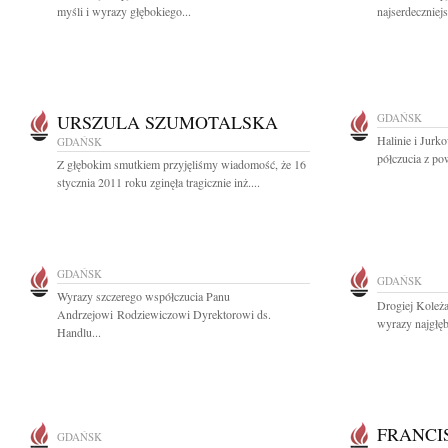
myśli i wyrazy głębokiego...
najserdeczniej
URSZULA SZUMOTALSKA
GDAŃSK
Halinie i Jurk
GDAŃSK
półczucia z pow
Z głębokim smutkiem przyjęliśmy wiadomość, że 16
stycznia 2011 roku zginęła tragicznie inż....
GDAŃSK
GDAŃSK
Wyrazy szczerego współczucia Panu
Drogiej Koleż
Andrzejowi Rodziewiczowi Dyrektorowi ds.
wyrazy najgłę
Handlu...
FRANCI
GDAŃSK