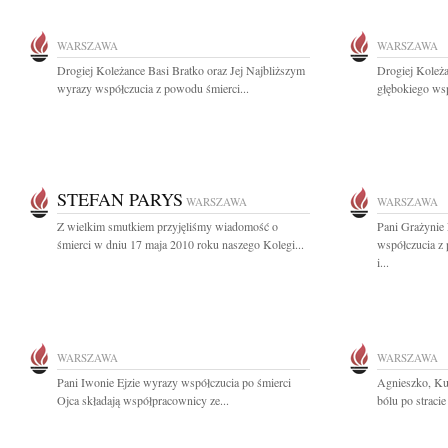
WARSZAWA
WARSZAWA
Drogiej Koleżance Basi Bratko oraz Jej Najbliższym
Drogiej Koleż
wyrazy współczucia z powodu śmierci...
głębokiego wsp
STEFAN PARYS
WARSZAWA
WARSZAWA
Z wielkim smutkiem przyjęliśmy wiadomość o
Pani Grażynie
śmierci w dniu 17 maja 2010 roku naszego Kolegi...
współczucia z
i...
WARSZAWA
WARSZAWA
Pani Iwonie Ejzie wyrazy współczucia po śmierci
Agnieszko, Ku
Ojca składają współpracownicy ze...
bólu po stracie