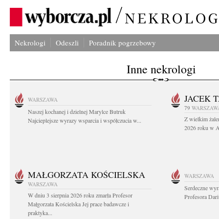
Nekrologi
Odeszli
Poradnik pogrzebowy
Inne nekrologi
JACEK 
WARSZAWA
79
WARSZAW
Naszej kochanej i dzielnej Marylce Butruk
Z wielkim żale
Najcieplejsze wyrazy wsparcia i współczucia w...
2026 roku w Au
MAŁGORZATA KOŚCIELSKA
WARSZAWA
WARSZAWA
Serdeczne wyr
W dniu 3 sierpnia 2026 roku zmarła Profesor
Profesora Dar
Małgorzata Kościelska Jej prace badawcze i
praktyka...