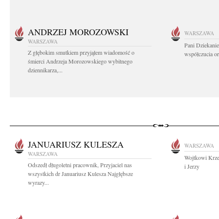
ANDRZEJ MOROZOWSKI
WARSZAWA
WARSZAWA
Pani Dziekanie
Z głębokim smutkiem przyjąłem wiadomość o
współczucia or
śmierci Andrzeja Morozowskiego wybitnego
dziennikarza,...
JANUARIUSZ KULESZA
WARSZAWA
WARSZAWA
Wojtkowi Krz
Odszedł długoletni pracownik, Przyjaciel nas
i Jerzy
wszystkich dr Januariusz Kulesza Najgłębsze
wyrazy...