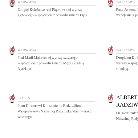
WARSZAWA
WARSZAWA
Drogiej Koleżance Ani Piątkowskiej wyrazy
Panu Jerzemu 
głębokiego współczucia z powodu śmierci Ojca...
współczucia po
WARSZAWA
WARSZAWA
Pani Marii Malareckiej wyrazy szczerego
Drogiemu Kole
współczucia z powodu śmierci Męża składają
wyrazy współc
Dyrekcja,...
składają...
ALBERT
LUBLIN
RADZIW
Panu Doktorowi Konstantemu Radziwiłłowi
Wiceprezesowi Naczelnej Rady Lekarskiej wyrazy
Dr. Konstante
szczerego...
Naczelnej Rady