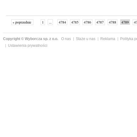
« poprzednie
1
...
4784
4785
4786
4787
4788
4789
4
...
4999
następne »
Copyright © Wyborcza sp. z o.o.
O nas
Staże u nas
Reklama
Polityka 
Ustawienia prywatności