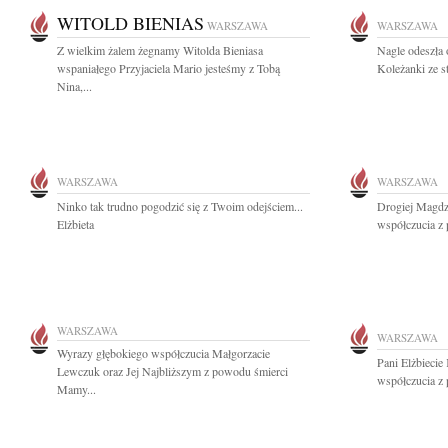
WITOLD BIENIAS
WARSZAWA
WARSZAWA
Z wielkim żalem żegnamy Witolda Bieniasa
Nagle odeszła
wspaniałego Przyjaciela Mario jesteśmy z Tobą
Koleżanki ze s
Nina,...
WARSZAWA
WARSZAWA
Ninko tak trudno pogodzić się z Twoim odejściem...
Drogiej Magdz
Elżbieta
współczucia z 
WARSZAWA
WARSZAWA
Wyrazy głębokiego współczucia Małgorzacie
Pani Elżbiecie
Lewczuk oraz Jej Najbliższym z powodu śmierci
współczucia z 
Mamy...