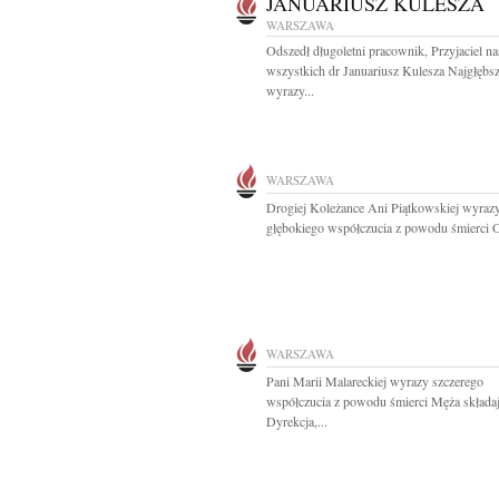
JANUARIUSZ KULESZA
WARSZAWA
Odszedł długoletni pracownik, Przyjaciel na
wszystkich dr Januariusz Kulesza Najgłębs
wyrazy...
WARSZAWA
Drogiej Koleżance Ani Piątkowskiej wyraz
głębokiego współczucia z powodu śmierci O
WARSZAWA
Pani Marii Malareckiej wyrazy szczerego
współczucia z powodu śmierci Męża składa
Dyrekcja,...