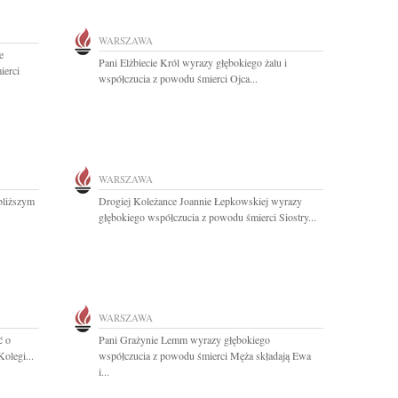
WARSZAWA
e
Pani Elżbiecie Król wyrazy głębokiego żalu i
ierci
współczucia z powodu śmierci Ojca...
WARSZAWA
bliższym
Drogiej Koleżance Joannie Łepkowskiej wyrazy
głębokiego współczucia z powodu śmierci Siostry...
WARSZAWA
ć o
Pani Grażynie Lemm wyrazy głębokiego
olegi...
współczucia z powodu śmierci Męża składają Ewa
i...