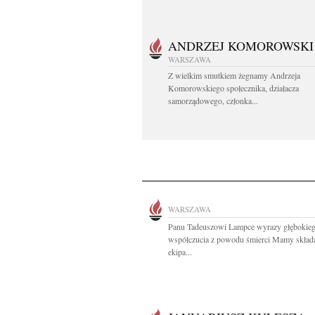
ANDRZEJ KOMOROWSKI
WARSZAWA
Z wielkim smutkiem żegnamy Andrzeja
Komorowskiego społecznika, działacza
samorządowego, członka...
WARSZAWA
Panu Tadeuszowi Lampce wyrazy głębokie
współczucia z powodu śmierci Mamy skład
ekipa...