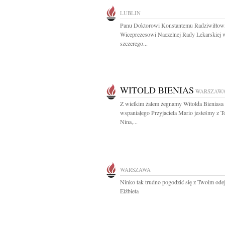
LUBLIN
Panu Doktorowi Konstantemu Radziwiłłow
Wiceprezesowi Naczelnej Rady Lekarskiej 
szczerego...
WITOLD BIENIAS
WARSZAW
Z wielkim żalem żegnamy Witolda Bieniasa
wspaniałego Przyjaciela Mario jesteśmy z T
Nina,...
WARSZAWA
Ninko tak trudno pogodzić się z Twoim odej
Elżbieta