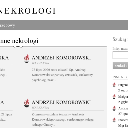
grzebowy
Inne nekrologi
Szukaj
Imię i naz
SKA
ANDRZEJ KOMOROWSKI
WARSZAWA
ść o
27 lipca 2026 roku odszedł Śp. Andrzej
nej...
Komorowski wspaniały człowiek, znakomity
INNE NE
psycholog, nasz...
Eugeni
Z ogro
Małgor
HA
ANDRZEJ KOMOROWSKI
Z głęb
WARSZAWA
Andrz
27 lipc
 21 lipca
Z ogromnym żalem żegnamy Andrzeja
ie...
Komorowskiego naszego serdecznego kolegę,
Inocen
radnego Gminy...
Mgr fa