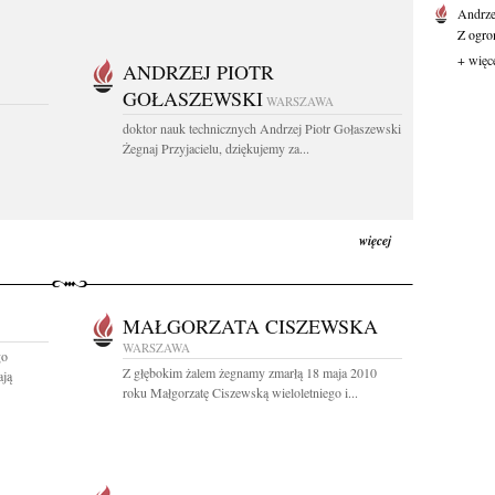
Andrz
Z ogro
+ więc
ANDRZEJ PIOTR
GOŁASZEWSKI
WARSZAWA
doktor nauk technicznych Andrzej Piotr Gołaszewski
Żegnaj Przyjacielu, dziękujemy za...
więcej
MAŁGORZATA CISZEWSKA
WARSZAWA
go
Z głębokim żalem żegnamy zmarłą 18 maja 2010
ają
roku Małgorzatę Ciszewską wieloletniego i...