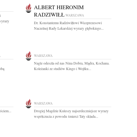
ALBERT HIERONIM
RADZIWIŁŁ
i
WARSZAWA
wyrazy
Dr. Konstantemu Radziwiłłowi Wiceprezesowi
Naczelnej Rady Lekarskiej wyrazy głębokiego...
A
WARSZAWA
Nagle odeszła od nas Nina Dobra, Mądra, Kochana.
obą
Koleżanki ze studiów Kingo i Wojtku...
WARSZAWA
ściem...
Drogiej Magdzie Kuleszy najserdeczniejsze wyrazy
współczucia z powodu śmierci Taty składa...