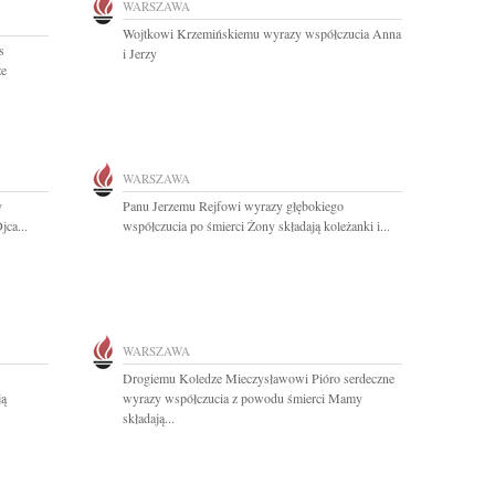
WARSZAWA
Wojtkowi Krzemińskiemu wyrazy współczucia Anna
s
i Jerzy
ze
WARSZAWA
y
Panu Jerzemu Rejfowi wyrazy głębokiego
jca...
współczucia po śmierci Żony składają koleżanki i...
WARSZAWA
Drogiemu Koledze Mieczysławowi Pióro serdeczne
ją
wyrazy współczucia z powodu śmierci Mamy
składają...