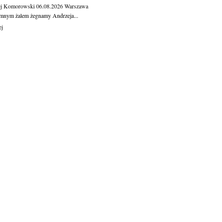
ej Komorowski
06.08.2026
Warszawa
mnym żalem żegnamy Andrzeja...
ej