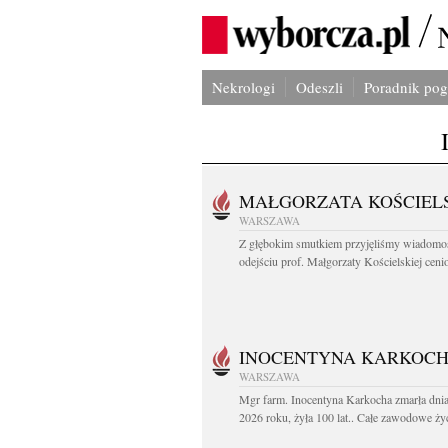
Nekrologi
Odeszli
Poradnik po
MAŁGORZATA KOŚCIEL
WARSZAWA
Z głębokim smutkiem przyjęliśmy wiadomo
odejściu prof. Małgorzaty Kościelskiej cenio
INOCENTYNA KARKOC
WARSZAWA
Mgr farm. Inocentyna Karkocha zmarła dnia
2026 roku, żyła 100 lat.. Całe zawodowe życ