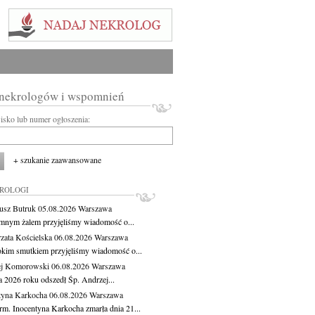
 nekrologów i wspomnień
wisko lub numer ogłoszenia:
+ szukanie zaawansowane
KROLOGI
usz Butruk
05.08.2026
Warszawa
mnym żalem przyjęliśmy wiadomość o...
zata Kościelska
06.08.2026
Warszawa
okim smutkiem przyjęliśmy wiadomość o...
ej Komorowski
06.08.2026
Warszawa
a 2026 roku odszedł Śp. Andrzej...
tyna Karkocha
06.08.2026
Warszawa
rm. Inocentyna Karkocha zmarła dnia 21...