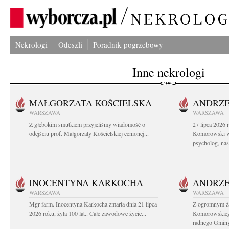
Nekrologi
Odeszli
Poradnik pogrzebowy
Inne nekrologi
MAŁGORZATA KOŚCIELSKA
ANDRZE
WARSZAWA
WARSZAWA
Z głębokim smutkiem przyjęliśmy wiadomość o
27 lipca 2026 
odejściu prof. Małgorzaty Kościelskiej cenionej...
Komorowski ws
psycholog, nasz
INOCENTYNA KARKOCHA
ANDRZE
WARSZAWA
WARSZAWA
Mgr farm. Inocentyna Karkocha zmarła dnia 21 lipca
Z ogromnym ż
2026 roku, żyła 100 lat.. Całe zawodowe życie...
Komorowskiego
radnego Gminy