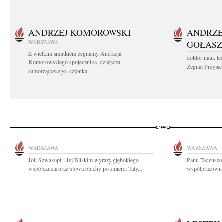
ANDRZEJ KOMOROWSKI
ANDRZE
WARSZAWA
GOŁASZ
Z wielkim smutkiem żegnamy Andrzeja
doktor nauk te
Komorowskiego społecznika, działacza
Żegnaj Przyjaci
samorządowego, członka...
WARSZAWA
WARSZAWA
Joli Szwakopf i Jej Bliskim wyrazy głębokiego
Panu Tadeuszo
współczucia oraz słowa otuchy po śmierci Taty...
współpracowni