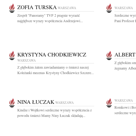
ZOFIA TURSKA
WARSZAWA
WARSZAWA
Zespół "Panoramy" TVP 2 pragnie wyrazić
Serdeczne wyr
najgłębsze wyrazy współczucia Andrzejowi...
Pani Profesor 
KRYSTYNA CHODKIEWICZ
ALBERT
WARSZAWA
Z głębokim sm
Z głębokim żalem zawiadamiamy o śmierci naszej
żegnamy Albert
Koleżanki mecenas Krystyny Chodkiewicz Szczere...
NINA ŁUCZAK
WARSZAWA
WARSZAWA
Romkowi i Boż
Kindze i Wojtkowi serdeczne wyrazy współczucia z
serdeczne wyra
powodu śmierci Mamy Niny Łuczak składają...