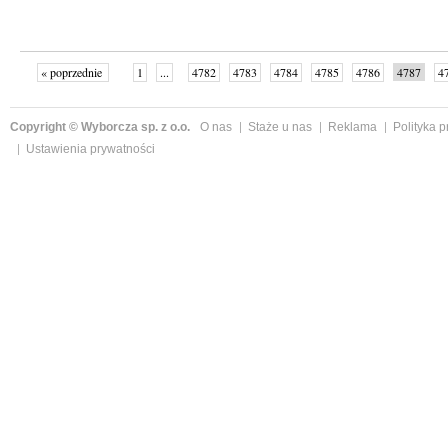
« poprzednie
1
...
4782
4783
4784
4785
4786
4787
4
...
4998
następne »
Copyright © Wyborcza sp. z o.o.
O nas
Staże u nas
Reklama
Polityka 
Ustawienia prywatności