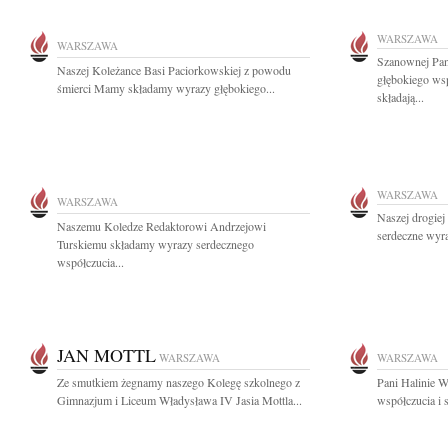
WARSZAWA
WARSZAWA
Szanownej Pani
Naszej Koleżance Basi Paciorkowskiej z powodu
głębokiego ws
śmierci Mamy składamy wyrazy głębokiego...
składają...
WARSZAWA
WARSZAWA
Naszej drogiej
Naszemu Koledze Redaktorowi Andrzejowi
serdeczne wyr
Turskiemu składamy wyrazy serdecznego
współczucia...
JAN MOTTL
WARSZAWA
WARSZAWA
Ze smutkiem żegnamy naszego Kolegę szkolnego z
Pani Halinie 
Gimnazjum i Liceum Władysława IV Jasia Mottla...
współczucia i 