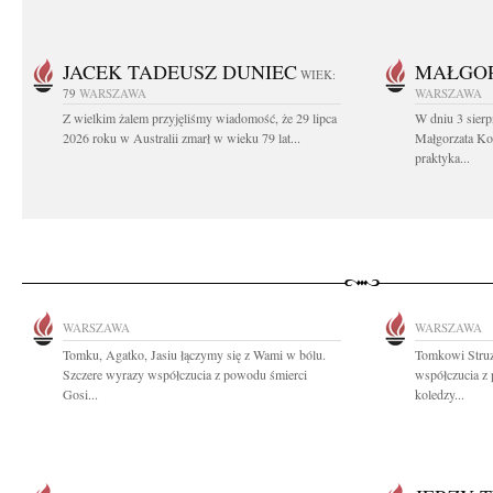
JACEK TADEUSZ DUNIEC
MAŁGOR
WIEK:
79
WARSZAWA
WARSZAWA
Z wielkim żalem przyjęliśmy wiadomość, że 29 lipca
W dniu 3 sierp
2026 roku w Australii zmarł w wieku 79 lat...
Małgorzata Koś
praktyka...
WARSZAWA
WARSZAWA
Tomku, Agatko, Jasiu łączymy się z Wami w bólu.
Tomkowi Struz
Szczere wyrazy współczucia z powodu śmierci
współczucia z 
Gosi...
koledzy...