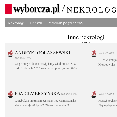
Nekrologi
Odeszli
Poradnik pogrzebowy
Inne nekrologi
ANDRZEJ GOŁASZEWSKI
WARSZAWA
WARSZAWA
Myślami jes
Z ogromnym żalem przyjęliśmy wiadomość, że w
Morozowską Ag
dniu 1 sierpnia 2026 roku zmarł przeżywszy 89 lat...
IGA CEMBRZYŃSKA
WARSZAWA
WARSZAWA
Z głębokim smutkiem żegnamy Igę Cembrzyńską
Naszej kochane
która odeszła 30 lipca 2026 roku w wieku 87...
Najcieplejsze 