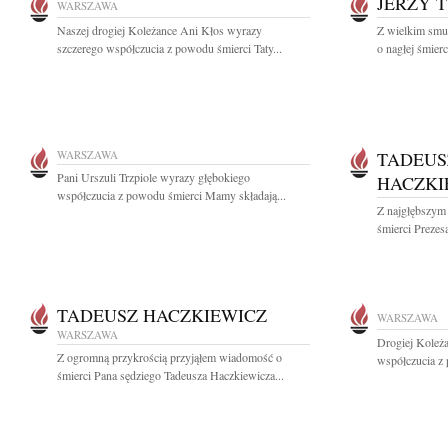
JERZY 
WARSZAWA
Naszej drogiej Koleżance Ani Kłos wyrazy
Z wielkim smu
szczerego współczucia z powodu śmierci Taty...
o nagłej śmierc
WARSZAWA
TADEUS
Pani Urszuli Trzpiole wyrazy głębokiego
HACZKI
współczucia z powodu śmierci Mamy składają...
Z najgłębszym
śmierci Prezes
TADEUSZ HACZKIEWICZ
WARSZAWA
WARSZAWA
Drogiej Koleż
Z ogromną przykrością przyjąłem wiadomość o
współczucia z
śmierci Pana sędziego Tadeusza Haczkiewicza...