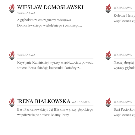
WIESŁAW DOMOSŁAWSKI
WARSZAWA
WARSZAWA
Koledze Henry
Z głębokim żalem żegnamy Wiesława
współczucia z
Domosławskiego wieloletniego i cenionego...
WARSZAWA
WARSZAWA
Krystynie Kamińskiej wyrazy współczucia z powodu
Naszej drogiej
śmierci Brata składają koleżanki i koledzy z...
wyrazy głębok
IRENA BIAŁKOWSKA
WARSZAWA
WARSZAWA
Basi Paciorkowskiej i Jej Bliskim wyrazy głębokiego
Basi Paciorko
współczucia po śmierci Mamy Ireny...
współczucia z