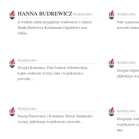
HANNA BUDREWICZ
WARSZAWA
WARSZAWA
Z wielkim żalem przyjęliśmy wiadomość o śmierci
Pani Agnieszc
Hanki Budrewicz Kochanemu Olgierdowi oraz
powodu śmierci
Oldze...
WARSZAWA
WARSZAWA
Drogiej Koleżance, Pani Jolancie Sobolewskiej-
Drogim Olgier
Łapin serdeczne wyrazy żalu i współczucia z
głębokiego wsp
powodu...
WARSZAWA
WARSZAWA
Naszej Pracownicy i Koleżance Teresie Siemiaszko
Drogiemu Andr
wyrazy głębokiego współczucia z powodu...
współczucia z 
lata...