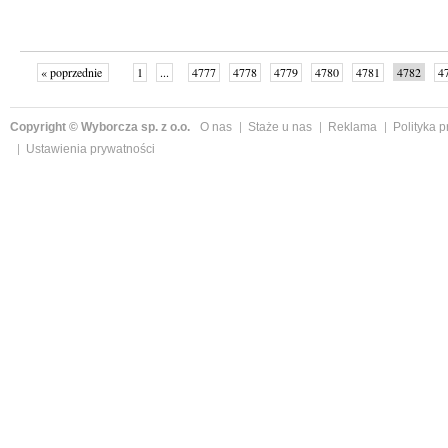
« poprzednie
1
...
4777
4778
4779
4780
4781
4782
4
...
4999
następne »
Copyright © Wyborcza sp. z o.o.
O nas
Staże u nas
Reklama
Polityka 
Ustawienia prywatności