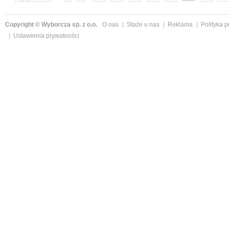
następne »
Copyright © Wyborcza sp. z o.o.
O nas
Staże u nas
Reklama
Polityka 
Ustawienia prywatności