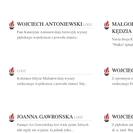
WOJCIECH ANTONIEWSKI
MAŁGOR
ŁÓDŹ
KĘDZIA
Pani Katarzynie Antoniewskiej-Szewczyk wyrazy
głębokiego współczucia z powodu śmierci...
Nasza droga K
"Majka? zginęł
WOJCIE
ŁÓDŹ
Koleżance Edycie Michałowskiej wyrazy
Z ogromnym ża
serdecznego współczucia z powodu śmierci Taty...
serdecznego Prz
JOANNA GAWROŃSKA
WOJCIE
ŁÓDŹ
Pamięci Asi Gawrońskiej Jest wiele pytań, których
Z głębokim ża
nikt nigdy nie wyjaśni. Ja jednak tylko...
dr. n. med. Wo