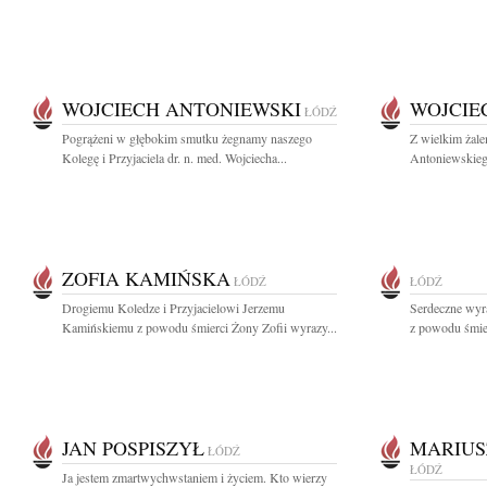
WOJCIECH ANTONIEWSKI
WOJCIE
ŁÓDŹ
Pogrążeni w głębokim smutku żegnamy naszego
Z wielkim żale
Kolegę i Przyjaciela dr. n. med. Wojciecha...
Antoniewskiego
ZOFIA KAMIŃSKA
ŁÓDŹ
ŁÓDŹ
Drogiemu Koledze i Przyjacielowi Jerzemu
Serdeczne wyra
Kamińskiemu z powodu śmierci Żony Zofii wyrazy...
z powodu śmier
JAN POSPISZYŁ
MARIUS
ŁÓDŹ
ŁÓDŹ
Ja jestem zmartwychwstaniem i życiem. Kto wierzy