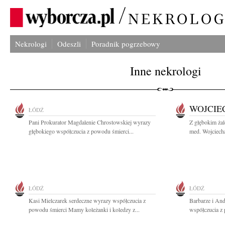
Nekrologi
Odeszli
Poradnik pogrzebowy
Inne nekrologi
WOJCIE
ŁÓDŹ
Pani Prokurator Magdalenie Chrostowskiej wyrazy
Z głębokim żal
głębokiego współczucia z powodu śmierci...
med. Wojciecha
ŁÓDŹ
ŁÓDŹ
Kasi Mielczarek serdeczne wyrazy współczucia z
Barbarze i An
powodu śmierci Mamy koleżanki i koledzy z...
współczucia z 