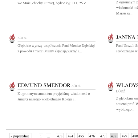
Z ogromnym ża
we Mnie, choćby i umarł, będzie żył J 11, 25 Z...
wiadomość o ś
Mariusza...
JANINA
ŁÓDŹ
Głębokie wyrazy współczucia Pani Monice Dębskiej
Pani Urszuli S
z powodu śmierci Mamy składają Zarząd i...
serdecznego w
EDMUND SMENDOR
WŁADY
ŁÓDŹ
ŁÓDŹ
Z ogromnym smutkiem przyjęliśmy wiadomość o
Z głębokim sm
śmierci naszego wieloletniego Kolegi i...
śmierci prof.
wybitnego...
« poprzednie
1
...
473
474
475
476
477
478
479
480