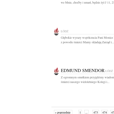
we Mnie, choćby i umarł, będzie żył J 11, 25
ŁÓDŹ
Głębokie wyrazy współczucia Pani Monice 
z powodu śmierci Mamy składają Zarząd i...
EDMUND SMENDOR
ŁÓDŹ
Z ogromnym smutkiem przyjęliśmy wiadom
śmierci naszego wieloletniego Kolegi i...
« poprzednie
1
...
473
474
4