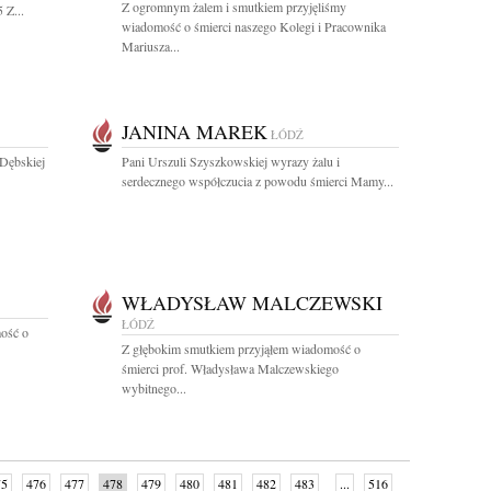
Z ogromnym żalem i smutkiem przyjęliśmy
 Z...
wiadomość o śmierci naszego Kolegi i Pracownika
Mariusza...
JANINA MAREK
ŁÓDŹ
Dębskiej
Pani Urszuli Szyszkowskiej wyrazy żalu i
serdecznego współczucia z powodu śmierci Mamy...
WŁADYSŁAW MALCZEWSKI
ŁÓDŹ
ość o
Z głębokim smutkiem przyjąłem wiadomość o
śmierci prof. Władysława Malczewskiego
wybitnego...
75
476
477
478
479
480
481
482
483
...
516