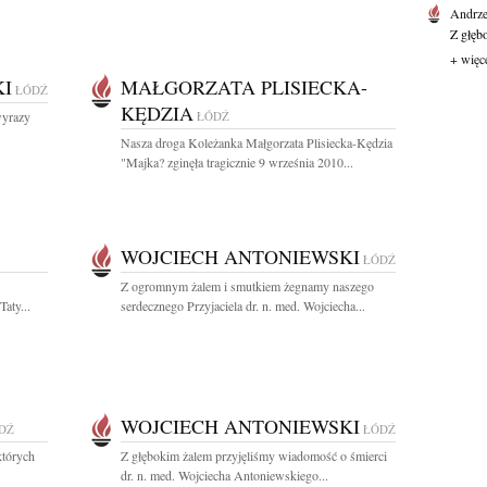
Andrze
Z głęb
+ więc
I
MAŁGORZATA PLISIECKA-
ŁÓDŹ
KĘDZIA
wyrazy
ŁÓDŹ
Nasza droga Koleżanka Małgorzata Plisiecka-Kędzia
"Majka? zginęła tragicznie 9 września 2010...
WOJCIECH ANTONIEWSKI
ŁÓDŹ
Z ogromnym żalem i smutkiem żegnamy naszego
aty...
serdecznego Przyjaciela dr. n. med. Wojciecha...
WOJCIECH ANTONIEWSKI
DŹ
ŁÓDŹ
których
Z głębokim żalem przyjęliśmy wiadomość o śmierci
dr. n. med. Wojciecha Antoniewskiego...