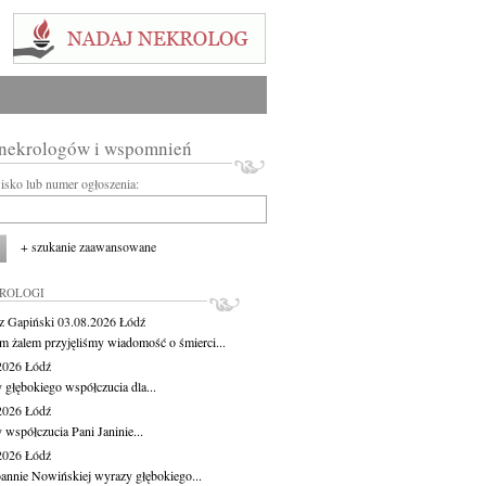
 nekrologów i wspomnień
wisko lub numer ogłoszenia:
+ szukanie zaawansowane
KROLOGI
z Gapiński
03.08.2026
Łódź
m żalem przyjęliśmy wiadomość o śmierci...
.2026
Łódź
 głębokiego współczucia dla...
.2026
Łódź
 współczucia Pani Janinie...
.2026
Łódź
oannie Nowińskiej wyrazy głębokiego...