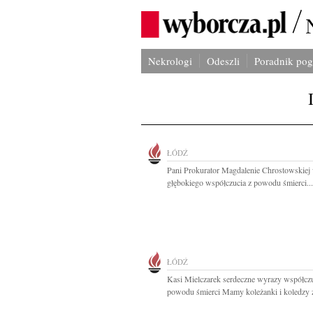
Nekrologi
Odeszli
Poradnik po
ŁÓDŹ
Pani Prokurator Magdalenie Chrostowskiej
głębokiego współczucia z powodu śmierci...
ŁÓDŹ
Kasi Mielczarek serdeczne wyrazy współczu
powodu śmierci Mamy koleżanki i koledzy z