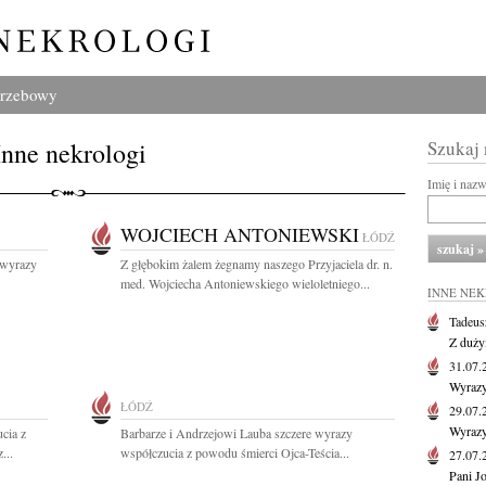
grzebowy
Inne nekrologi
Szukaj
Imię i naz
WOJCIECH ANTONIEWSKI
ŁÓDŹ
 wyrazy
Z głębokim żalem żegnamy naszego Przyjaciela dr. n.
med. Wojciecha Antoniewskiego wieloletniego...
INNE NE
Tadeus
Z duży
31.07
Wyrazy
ŁÓDŹ
29.07
Wyrazy
cia z
Barbarze i Andrzejowi Lauba szczere wyrazy
...
współczucia z powodu śmierci Ojca-Teścia...
27.07
Pani J