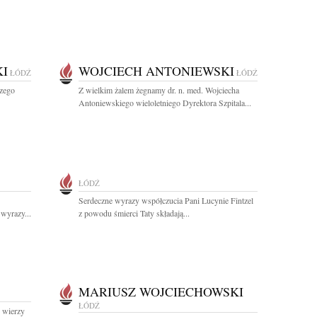
I
WOJCIECH ANTONIEWSKI
ŁÓDŹ
ŁÓDŹ
zego
Z wielkim żalem żegnamy dr. n. med. Wojciecha
Antoniewskiego wieloletniego Dyrektora Szpitala...
ŁÓDŹ
Serdeczne wyrazy współczucia Pani Lucynie Fintzel
wyrazy...
z powodu śmierci Taty składają...
MARIUSZ WOJCIECHOWSKI
ŁÓDŹ
 wierzy