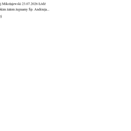
j Mikołajewski
23.07.2026
Łódź
okim żalem żegnamy Śp. Andrzeja...
ej