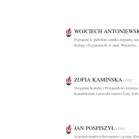
WOJCIECH ANTONIEWSK
Pogrążeni w głębokim smutku żegnamy nas
Kolegę i Przyjaciela dr. n. med. Wojciecha...
ZOFIA KAMIŃSKA
ŁÓDŹ
Drogiemu Koledze i Przyjacielowi Jerzemu
Kamińskiemu z powodu śmierci Żony Zofii 
JAN POSPISZYŁ
ŁÓDŹ
Ja jestem zmartwychwstaniem i życiem. Kto