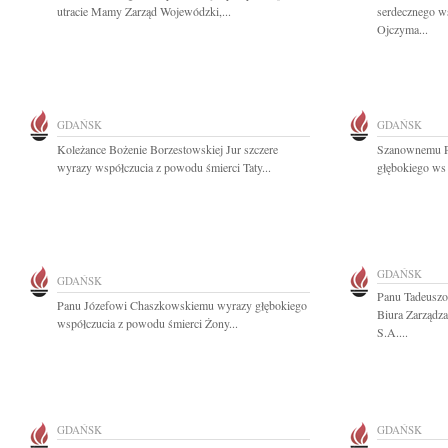
utracie Mamy Zarząd Wojewódzki,...
serdecznego w
Ojczyma...
GDAŃSK
GDAŃSK
Koleżance Bożenie Borzestowskiej Jur szczere
Szanownemu P
wyrazy współczucia z powodu śmierci Taty...
głębokiego ws 
GDAŃSK
GDAŃSK
Panu Tadeusz
Panu Józefowi Chaszkowskiemu wyrazy głębokiego
Biura Zarządz
współczucia z powodu śmierci Żony...
S.A....
GDAŃSK
GDAŃSK