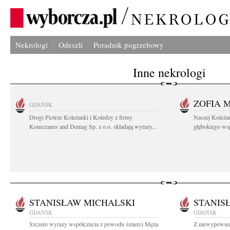
Nekrologi
Odeszli
Poradnik pogrzebowy
Inne nekrologi
ZOFIA 
GDAŃSK
Drogi Piotrze Koleżanki i Koledzy z firmy
Naszej Koleża
Konecranes and Demag Sp. z o.o. składają wyrazy...
głębokiego wspó
STANISŁAW MICHALSKI
STANIS
GDAŃSK
GDAŃSK
Szczere wyrazy współczucia z powodu śmierci Męża
Z niewypowied