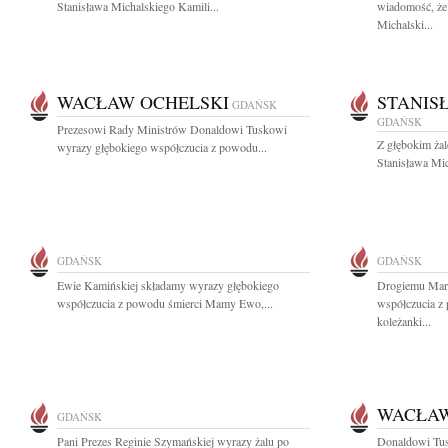
Stanisława Michalskiego Kamili...
wiadomość, że 
Michalski...
WACŁAW OCHELSKI
STANIS
GDAŃSK
GDAŃSK
Prezesowi Rady Ministrów Donaldowi Tuskowi
Z głębokim ża
wyrazy głębokiego współczucia z powodu...
Stanisława Mic
GDAŃSK
GDAŃSK
Ewie Kamińskiej składamy wyrazy głębokiego
Drogiemu Mar
współczucia z powodu śmierci Mamy Ewo,...
współczucia z
koleżanki...
WACŁAW
GDAŃSK
Pani Prezes Reginie Szymańskiej wyrazy żalu po
Donaldowi Tus