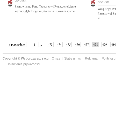
GDAŃSK
GDAŃSK
Szanownemu Panu Tadeuszowi Rogaczewskiemu
Wolą Boga jest
wyrazy głębokiego współczucia i słowa wsparcia...
Finansowej Są
w...
« poprzednie
1
...
473
474
475
476
477
478
479
480
następne »
Copyright © Wyborcza sp. z o.o.
O nas
Staże u nas
Reklama
Polityka 
Ustawienia prywatności