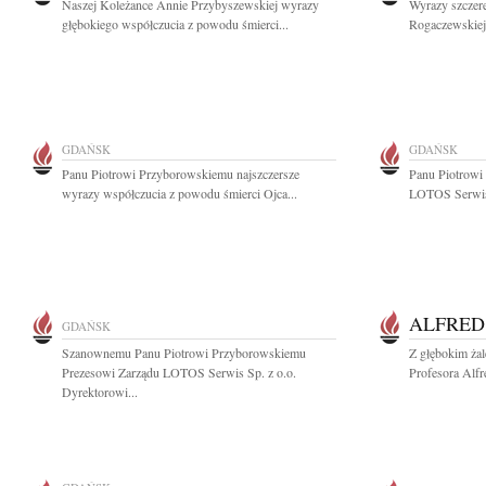
Naszej Koleżance Annie Przybyszewskiej wyrazy
Wyrazy szczer
głębokiego współczucia z powodu śmierci...
Rogaczewskiej 
GDAŃSK
GDAŃSK
Panu Piotrowi Przyborowskiemu najszczersze
Panu Piotrowi
wyrazy współczucia z powodu śmierci Ojca...
LOTOS Serwis 
ALFRED
GDAŃSK
Szanownemu Panu Piotrowi Przyborowskiemu
Z głębokim ża
Prezesowi Zarządu LOTOS Serwis Sp. z o.o.
Profesora Alfr
Dyrektorowi...