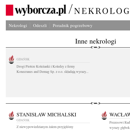
Nekrologi
Odeszli
Poradnik pogrzebowy
Inne nekrologi
GDAŃSK
Drogi Piotrze Koleżanki i Koledzy z firmy
Konecranes and Demag Sp. z o.o. składają wyrazy...
STANISŁAW MICHALSKI
WACŁAW
GDAŃSK
Prezesowi Ra
Z niewypowiedzianym żalem przyjęliśmy
wyrazy głębok