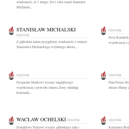
wiadomość, że 1 lutego 2011 roku zmarł Stanisław
Michalski...
STANISŁAW MICHALSKI
GDAŃSK
GDAŃSK
Ewie Kamiński
Z głębokim żalem przyjęliśmy wiadomość o śmierci
współczucia z
Stanisława Michalskiego wybitnego aktora,...
GDAŃSK
GDAŃSK
Drogiemu Markowi wyrazy najgłębszego
Pani Prezes Re
współczucia z powodu śmierci Żony składają
utracie Mamy 
koleżanki...
WACŁAW OCHELSKI
GDAŃSK
GDAŃSK
Donaldowi Tuskowi wyrazy głębokiego żalu i
Koleżance Boże