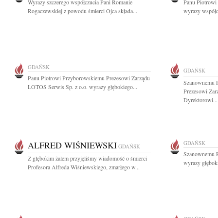
Wyrazy szczerego współczucia Pani Romanie
Panu Piotrowi
Rogaczewskiej z powodu śmierci Ojca składa...
wyrazy współcz
GDAŃSK
GDAŃSK
Panu Piotrowi Przyborowskiemu Prezesowi Zarządu
Szanownemu P
LOTOS Serwis Sp. z o.o. wyrazy głębokiego...
Prezesowi Zar
Dyrektorowi...
ALFRED WIŚNIEWSKI
GDAŃSK
GDAŃSK
Szanownemu P
Z głębokim żalem przyjęliśmy wiadomość o śmierci
wyrazy głęboki
Profesora Alfreda Wiśniewskiego, zmarłego w...