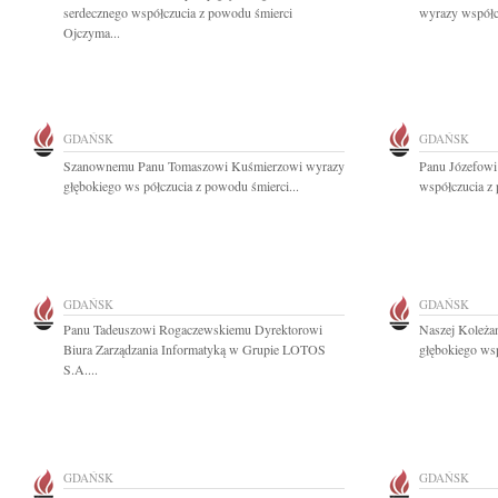
serdecznego współczucia z powodu śmierci
wyrazy współcz
Ojczyma...
GDAŃSK
GDAŃSK
Szanownemu Panu Tomaszowi Kuśmierzowi wyrazy
Panu Józefowi
głębokiego ws półczucia z powodu śmierci...
współczucia z 
GDAŃSK
GDAŃSK
Panu Tadeuszowi Rogaczewskiemu Dyrektorowi
Naszej Koleża
Biura Zarządzania Informatyką w Grupie LOTOS
głębokiego wsp
S.A....
GDAŃSK
GDAŃSK