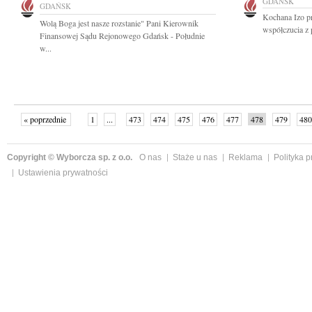
GDAŃSK
GDAŃSK
Kochana Izo p
Wolą Boga jest nasze rozstanie" Pani Kierownik
współczucia z 
Finansowej Sądu Rejonowego Gdańsk - Południe
w...
« poprzednie
1
...
473
474
475
476
477
478
479
480
następne »
Copyright © Wyborcza sp. z o.o.
O nas
Staże u nas
Reklama
Polityka 
Ustawienia prywatności