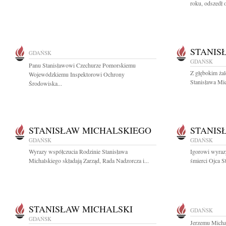
roku, odszedł 
STANIS
GDAŃSK
GDAŃSK
Panu Stanisławowi Czechurze Pomorskiemu
Z głębokim ża
Wojewódzkiemu Inspektorowi Ochrony
Stanisława Mic
Środowiska...
STANISŁAW MICHALSKIEGO
STANIS
GDAŃSK
GDAŃSK
Wyrazy współczucia Rodzinie Stanisława
Igorowi wyraz
Michalskiego składają Zarząd, Rada Nadzorcza i...
śmierci Ojca S
STANISŁAW MICHALSKI
GDAŃSK
GDAŃSK
Jerzemu Micha