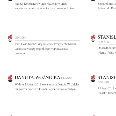
Naszej Koleżance Iwonie Naziębło wyrazy
Z głębokim sm
współczucia oraz słowa otuchy z powodu śmierci...
śmierci dr. Ry
STANIS
GDAŃSK
GDAŃSK
Pani Ewie Kamińskiej zastępcy Prezydenta Miasta
Odszedł od nas
Gdańska wyrazy głębokiego współczucia z
wierny Teatrow
powodu...
DANUTA WOŹNICKA
STANIS
GDAŃSK
GDAŃSK
W dniu 2 lutego 2011 roku zmarła Danuta Woźnicka
1 lutego 2011 
długoletni pracownik Sądu Rejonowego w Gdyni...
Staszku Dzieci