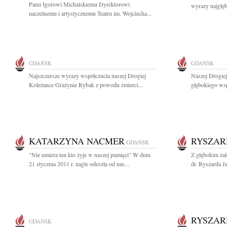
Panu Igorowi Michalskiemu Dyrektorowi
wyrazy najgłęb
naczelnemu i artystycznemu Teatru im. Wojciecha...
GDAŃSK
GDAŃSK
Najszczersze wyrazy współczucia naszej Drogiej
Naszej Drogie
Koleżance Grażynie Rybak z powodu śmierci...
głębokiego wsp
KATARZYNA NACMER
RYSZAR
GDAŃSK
"Nie umiera ten kto żyje w naszej pamięci" W dniu
Z głębokim ża
21 stycznia 2011 r. nagle odeszła od nas...
dr. Ryszarda J
RYSZAR
GDAŃSK