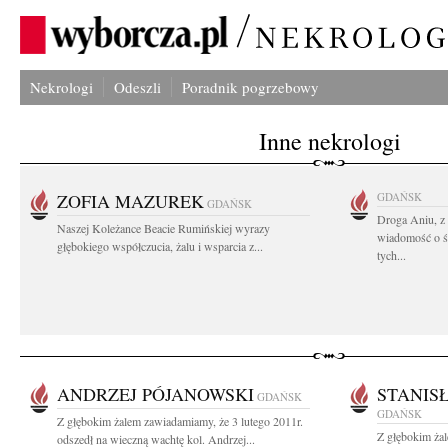
Nekrologi
Odeszli
Poradnik pogrzebowy
Inne nekrologi
ZOFIA MAZUREK
GDAŃSK
GDAŃSK
Droga Aniu, z
Naszej Koleżance Beacie Rumińskiej wyrazy
wiadomość o ś
głębokiego współczucia, żalu i wsparcia z...
tych...
ANDRZEJ PÓJANOWSKI
STANIS
GDAŃSK
GDAŃSK
Z głębokim żalem zawiadamiamy, że 3 lutego 2011r.
Z głębokim żal
odszedł na wieczną wachtę kol. Andrzej...