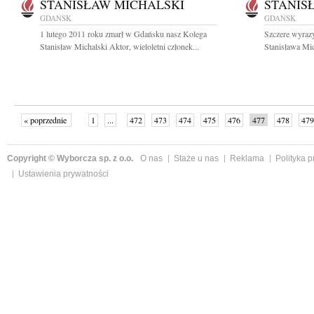
STANISŁAW MICHALSKI
STANIS
GDAŃSK
GDAŃSK
1 lutego 2011 roku zmarł w Gdańsku nasz Kolega
Szczere wyraz
Stanisław Michalski Aktor, wieloletni członek...
Stanisława Mic
« poprzednie
1
...
472
473
474
475
476
477
478
479
następne »
Copyright © Wyborcza sp. z o.o.
O nas
Staże u nas
Reklama
Polityka 
Ustawienia prywatności