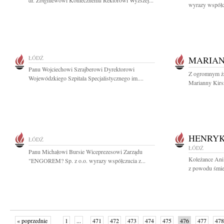
dr. Zbigniewowi Koniecznemu Rektorowi Wyższej...
wyrazy współcz
ŁÓDŹ
MARIAN
Panu Wojciechowi Szrajberowi Dyrektorowi
Z ogromnym ża
Wojewódzkiego Szpitala Specjalistycznego im....
Marianny Kirs
HENRYK
ŁÓDŹ
ŁÓDŹ
Panu Michałowi Bursie Wiceprezesowi Zarządu
Koleżance Ani
"ENGOREM? Sp. z o.o. wyrazy współczucia z...
z powodu śmier
« poprzednie
1
...
471
472
473
474
475
476
477
478