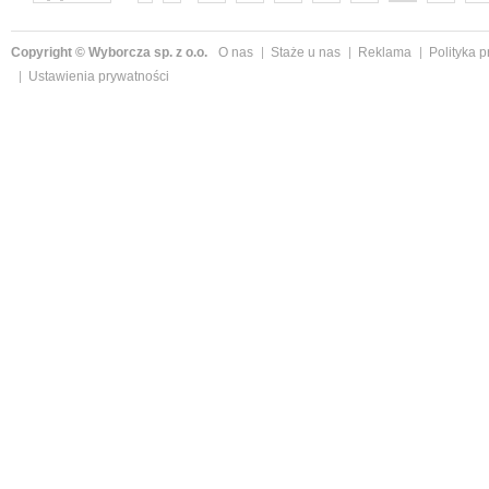
następne »
Copyright © Wyborcza sp. z o.o.
O nas
Staże u nas
Reklama
Polityka 
Ustawienia prywatności