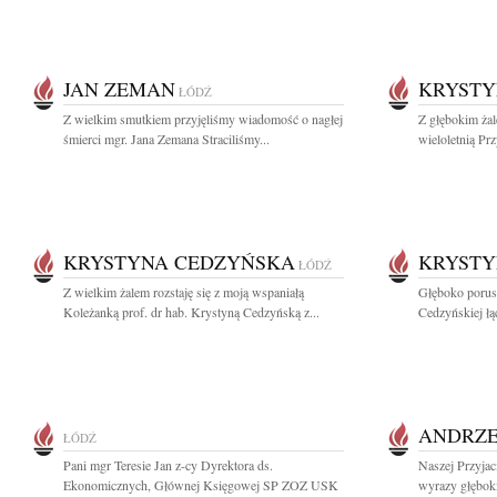
JAN ZEMAN
KRYSTY
ŁÓDŹ
Z wielkim smutkiem przyjęliśmy wiadomość o nagłej
Z głębokim żal
śmierci mgr. Jana Zemana Straciliśmy...
wieloletnią Pr
KRYSTYNA CEDZYŃSKA
KRYSTY
ŁÓDŹ
Z wielkim żalem rozstaję się z moją wspaniałą
Głęboko porusz
Koleżanką prof. dr hab. Krystyną Cedzyńską z...
Cedzyńskiej łą
ANDRZE
ŁÓDŹ
Pani mgr Teresie Jan z-cy Dyrektora ds.
Naszej Przyjac
Ekonomicznych, Głównej Księgowej SP ZOZ USK
wyrazy głęboki