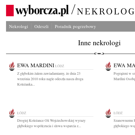
Nekrologi
Odeszli
Poradnik pogrzebowy
Inne nekrologi
EWA MARDINI
EWA MA
ŁÓDŹ
Z głębokim żalem zawiadamiamy, że dnia 23
Pogrążeni w s
września 2010 roku nagle odeszła nasza droga
Mardini Osobę 
Koleżanka...
ŁÓDŹ
ŁÓDŹ
Drogiej Koleżance Oli Wojciechowskiej wyrazy
Szanownemu P
głębokiego współczucia i słowa wsparcia z...
głębokiego wsp