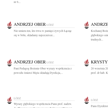
nr 6...
ANDRZEJ OBER
ANDRZE
ŁÓDŹ
Nie umiera ten, kto trwa w pamięci żywych Łącząc
Kochanej Boże
się w bólu, składamy najszczersze...
głębokiego smu
trudnych...
ANDRZEJ OBER
KRYSTY
ŁÓDŹ
Pani Pedagog Bożenie Ober wyrazy współczucia z
20 września 20
powodu śmierci Męża składają Dyrekcja,...
prof. dr hab. 
ŁÓDŹ
ŁÓDŹ
Wyrazy głębokiego współczucia Panu prof. nadzw.
Panu Dyrektor