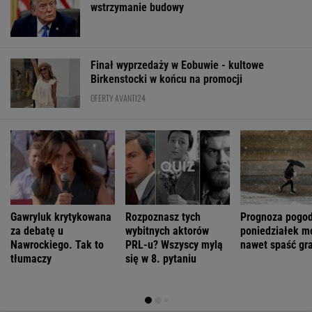
wstrzymanie budowy
Finał wyprzedaży w Eobuwie - kultowe
Birkenstocki w końcu na promocji
OFERTY AVANTI24
Gawryluk krytykowana
Rozpoznasz tych
Prognoza pogod
za debatę u
wybitnych aktorów
poniedziałek m
Nawrockiego. Tak to
PRL-u? Wszyscy mylą
nawet spaść gr
tłumaczy
się w 8. pytaniu