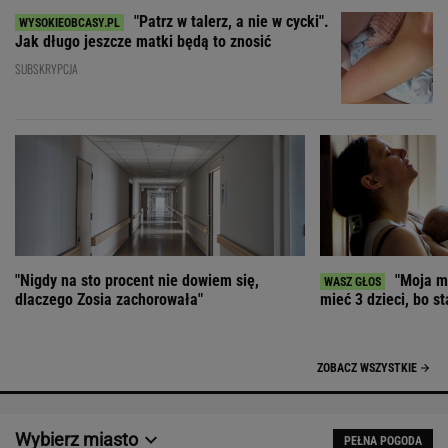
"Patrz w talerz, a nie w cycki".
Jak długo jeszcze matki będą to znosić
SUBSKRYPCJA
"Nigdy na sto procent nie dowiem się,
"Moja ma
dlaczego Zosia zachorowała"
mieć 3 dzieci, bo st
ZOBACZ WSZYSTKIE
Wybierz miasto
PEŁNA POGODA