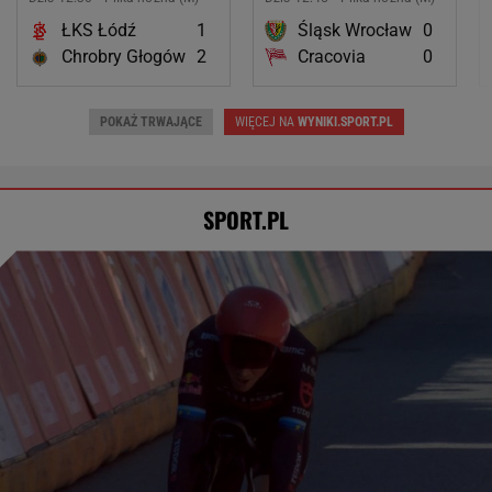
ŁKS Łódź
1
Śląsk Wrocław
0
Chrobry Głogów
2
Cracovia
0
POKAŻ TRWAJĄCE
WIĘCEJ NA
WYNIKI.SPORT.PL
SPORT.PL