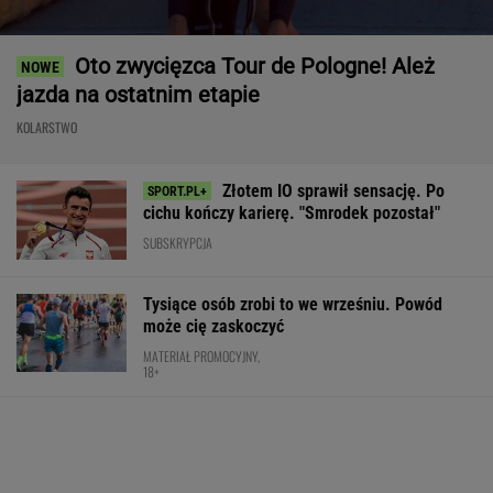
Oto zwycięzca Tour de Pologne! Ależ
jazda na ostatnim etapie
KOLARSTWO
Złotem IO sprawił sensację. Po
cichu kończy karierę. "Smrodek pozostał"
SUBSKRYPCJA
Tysiące osób zrobi to we wrześniu. Powód
może cię zaskoczyć
MATERIAŁ PROMOCYJNY,
18+