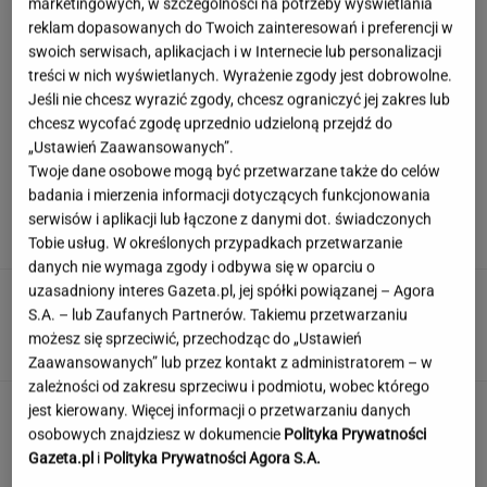
marketingowych, w szczególności na potrzeby wyświetlania
reklam dopasowanych do Twoich zainteresowań i preferencji w
swoich serwisach, aplikacjach i w Internecie lub personalizacji
Poważny karambol podczas wyścigu w Polsce.
treści w nich wyświetlanych. Wyrażenie zgody jest dobrowolne.
17 osób rannych
Jeśli nie chcesz wyrazić zgody, chcesz ograniczyć jej zakres lub
chcesz wycofać zgodę uprzednio udzieloną przejdź do
„Ustawień Zaawansowanych”.
Twoje dane osobowe mogą być przetwarzane także do celów
Ciągnie cię do niedostępnych osób?
badania i mierzenia informacji dotyczących funkcjonowania
Psychologia mówi o powodach
serwisów i aplikacji lub łączone z danymi dot. świadczonych
Tobie usług. W określonych przypadkach przetwarzanie
danych nie wymaga zgody i odbywa się w oparciu o
uzasadniony interes Gazeta.pl, jej spółki powiązanej – Agora
Tych słów używali nasi dziadkowie, teraz
S.A. – lub Zaufanych Partnerów. Takiemu przetwarzaniu
niewiele osób je pamięta. A ty?
możesz się sprzeciwić, przechodząc do „Ustawień
Zaawansowanych” lub przez kontakt z administratorem – w
zależności od zakresu sprzeciwu i podmiotu, wobec którego
To nie droga na skróty. Matka pokazuje, jak
jest kierowany. Więcej informacji o przetwarzaniu danych
naprawdę wygląda edukacja domowa
osobowych znajdziesz w dokumencie
Polityka Prywatności
Gazeta.pl
i
Polityka Prywatności Agora S.A.
MATERIAŁ PROMOCYJNY