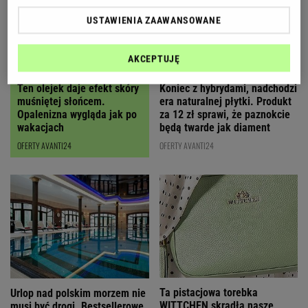
USTAWIENIA ZAAWANSOWANE
AKCEPTUJĘ
Ten olejek daje efekt skóry
Koniec z hybrydami, nadchodzi
muśniętej słońcem.
era naturalnej płytki. Produkt
Opalenizna wygląda jak po
za 12 zł sprawi, że paznokcie
wakacjach
będą twarde jak diament
OFERTY AVANTI24
OFERTY AVANTI24
Ta pistacjowa torebka
Urlop nad polskim morzem nie
WITTCHEN skradła nasze
musi być drogi. Bestsellerowe