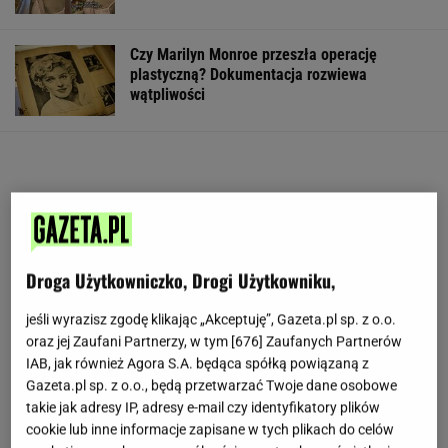
Czy Marilyn Monroe przeszła operację
plastyczną? Dokumentacja rozwiewa
wątpliwości
Droga Użytkowniczko, Drogi Użytkowniku,
jeśli wyrazisz zgodę klikając „Akceptuję”, Gazeta.pl sp. z o.o.
oraz jej Zaufani Partnerzy, w tym [
676
] Zaufanych Partnerów
IAB, jak również Agora S.A. będąca spółką powiązaną z
Gazeta.pl sp. z o.o., będą przetwarzać Twoje dane osobowe
takie jak adresy IP, adresy e-mail czy identyfikatory plików
cookie lub inne informacje zapisane w tych plikach do celów