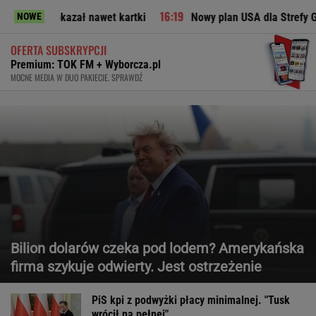
ał nawet kartki
Nowy plan USA dla Strefy Gazy. Jest reakcja
NOWE
OFERTA SUBSKRYPCJI
Premium: TOK FM + Wyborcza.pl
MOCNE MEDIA W DUO PAKIECIE. SPRAWDŹ
Bilion dolarów czeka pod lodem? Amerykańska
firma szykuje odwierty. Jest ostrzeżenie
PiS kpi z podwyżki płacy minimalnej. "Tusk
wrócił na pełnej"