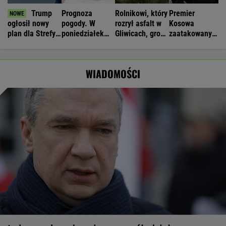
Trump
Prognoza
Rolnikowi, który
Premier
ogłosił nowy
pogody. W
rozrył asfalt w
Kosowa
plan dla Strefy
poniedziałek
Gliwicach, grozi
zaatakowany
Gazy. Netanjahu
może nawet
więzienie
jajkami
reaguje
spaść grad
podczas obrad
WIADOMOŚCI