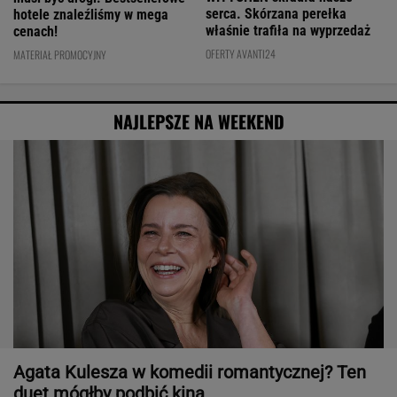
serca. Skórzana perełka
hotele znaleźliśmy w mega
właśnie trafiła na wyprzedaż
cenach!
OFERTY AVANTI24
MATERIAŁ PROMOCYJNY
NAJLEPSZE NA WEEKEND
Agata Kulesza w komedii romantycznej? Ten
duet mógłby podbić kina