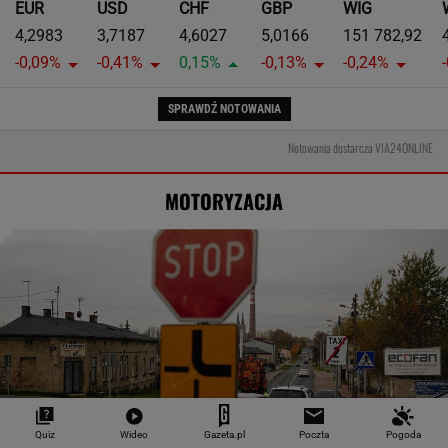
EUR
USD
CHF
GBP
WIG
4,2983
3,7187
4,6027
5,0166
151 782,92
-0,09%
-0,41%
0,15%
-0,13%
-0,24%
SPRAWDŹ NOTOWANIA
Notowania dostarcza VIA24ONLINE
MOTORYZACJA
Quiz
Wideo
Gazeta.pl
Poczta
Pogoda