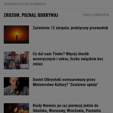
WSPÓŁPRACA PŁATNA Z WYBORCZA.PL
ZROZUM, POZNAJ, ODKRYWAJ
SEKCJA Z SUBSKRYPCJĄ
Zaćmienie 12 sierpnia: praktyczny przewodnik
Co dał nam Tinder? Więcej chorób
wenerycznych i seksu, liczba związków bez
zmian
Daniel Olbrychski ocenzurowany przez
Ministerstwo Kultury? "Zostałem opluty"
Kiedy Niemiec po raz pierwszy jedzie do
Gdańska, Warszawy, Wrocławia, Poznania