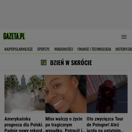
NAJPOPULARNIEJSZE
SPORT.PL
WIADOMOŚCI
FINANSE I TECHNOLOGIA
MOTORYZA
DZIEŃ W SKRÓCIE
Amerykańska
Miss walczy o życie
Oto zwycięzca Tour
prognoza dla Polski.
po tragicznym
de Pologne! Ależ
Padnie nowy rekord
wypadku. Potrącił ją
jazda na ostatnim