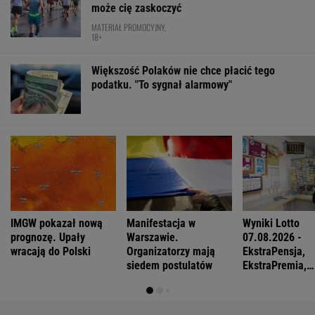
może cię zaskoczyć
MATERIAŁ PROMOCYJNY,
18+
Większość Polaków nie chce płacić tego
podatku. "To sygnał alarmowy"
IMGW pokazał nową
Manifestacja w
Wyniki Lotto
prognozę. Upały
Warszawie.
07.08.2026 -
wracają do Polski
Organizatorzy mają
EkstraPensja,
siedem postulatów
EkstraPremia,
EuroJackpot, K
MiniLotto, Mult