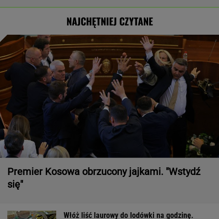
NAJCHĘTNIEJ CZYTANE
Premier Kosowa obrzucony jajkami. "Wstydź
się"
Włóż liść laurowy do lodówki na godzinę.