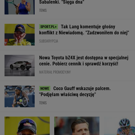
Sabalenki. "Sięga dna"
TENIS
Tak Lang komentuje głośny
konflikt z Niewiadomą. "Zadzwoniłem do niej"
SUBSKRYPCJA
Nowa Toyota bZ4X jest dostępna w specjalnej
cenie. Pobierz cennik i sprawdź korzyść!
MATERIAŁ PROMOCYJNY
Coco Gauff wskazuje palcem.
"Podjęłam właściwą decyzję"
TENIS