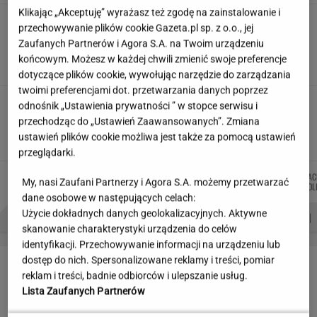
Klikając „Akceptuję” wyrażasz też zgodę na zainstalowanie i
"Wymieniłam mojego byłego na
przechowywanie plików cookie Gazeta.pl sp. z o.o., jej
jego wujka milionera". Tak wciągają
Zaufanych Partnerów i Agora S.A. na Twoim urządzeniu
mikrodramy
końcowym. Możesz w każdej chwili zmienić swoje preferencje
SUBSKRYPCJA
dotyczące plików cookie, wywołując narzędzie do zarządzania
twoimi preferencjami dot. przetwarzania danych poprzez
Jeździłem autem z paliwem, które
odnośnik „Ustawienia prywatności ” w stopce serwisu i
może zastąpić diesla. Frytura i olej roślinny
przechodząc do „Ustawień Zaawansowanych”. Zmiana
ustawień plików cookie możliwa jest także za pomocą ustawień
TOMASZ OKUROWSKI
przeglądarki.
JAKUB
MICHAŁ
MIŁOSZ
KAC
Autorzy:
My, nasi Zaufani Partnerzy i Agora S.A. możemy przetwarzać
BALCERSKI
KIEDROWSKI
WIATROWSKI-BUJACZ
KOL
dane osobowe w następujących celach:
Użycie dokładnych danych geolokalizacyjnych. Aktywne
PROBLEMY POLSKICH SIATKARZY
ZNAK Z '30'
WISŁAWA SZYMBORSKA
skanowanie charakterystyki urządzenia do celów
identyfikacji. Przechowywanie informacji na urządzeniu lub
LETNIE OKAZJE
dostęp do nich. Spersonalizowane reklamy i treści, pomiar
reklam i treści, badnie odbiorców i ulepszanie usług.
Lista Zaufanych Partnerów