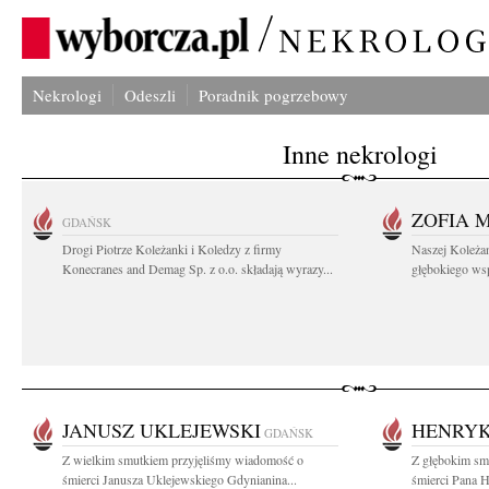
Nekrologi
Odeszli
Poradnik pogrzebowy
Inne nekrologi
ZOFIA 
GDAŃSK
Drogi Piotrze Koleżanki i Koledzy z firmy
Naszej Koleża
Konecranes and Demag Sp. z o.o. składają wyrazy...
głębokiego wspó
JANUSZ UKLEJEWSKI
HENRYK
GDAŃSK
Z wielkim smutkiem przyjęliśmy wiadomość o
Z głębokim sm
śmierci Janusza Uklejewskiego Gdynianina...
śmierci Pana H