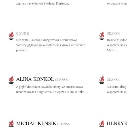
żegnamy przyjaciela i kolegę, Dariusza...
serdeczne wyra
GDAŃSK
GDAŃSK
Naszemu Koledze Grzegorzowi Gromowowi
Beacie Młodoc
Wyrazy głębokiego współczucia i słowa wsparcia z
współczucia i 
powodu...
Męża...
ALINA KONKOL
GDAŃSK
GDAŃSK
Z głębokim żalem zawiadamiamy, że zmarła nasza
Naszemu drogi
nieodżałowana długoletnia Księgowa Alina Konkol...
współczucia z 
MICHAŁ KENSIK
HENRYK
GDAŃSK