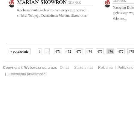
MARIAN SKOWRON
GDAŃSK
GDAŃSK
Naszemu Kole
Kochana Paulinko bardzo nam przykro z powodu
głębokiego wsp
śmierci Twojego Dziadziusia Mariana Skowrona...
składają...
« poprzednie
1
...
471
472
473
474
475
476
477
478
następne »
Copyright © Wyborcza sp. z o.o.
O nas
Staże u nas
Reklama
Polityka 
Ustawienia prywatności