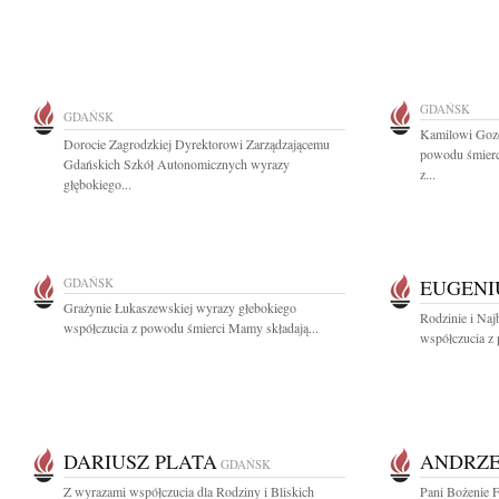
GDAŃSK
GDAŃSK
Kamilowi Gozd
Dorocie Zagrodzkiej Dyrektorowi Zarządzającemu
powodu śmierc
Gdańskich Szkół Autonomicznych wyrazy
z...
głębokiego...
GDAŃSK
EUGENI
Grażynie Łukaszewskiej wyrazy głebokiego
Rodzinie i Naj
współczucia z powodu śmierci Mamy składają...
współczucia z 
DARIUSZ PLATA
ANDRZE
GDAŃSK
Z wyrazami współczucia dla Rodziny i Bliskich
Pani Bożenie F