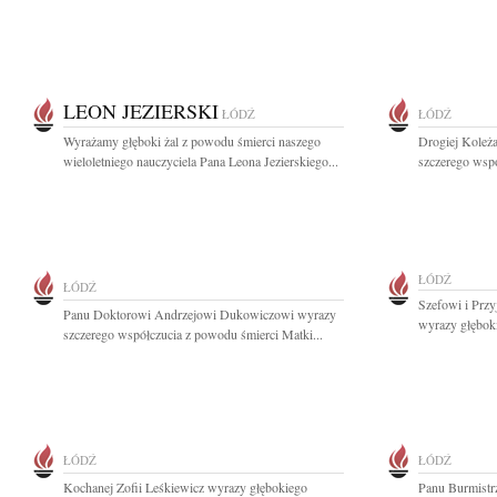
LEON JEZIERSKI
ŁÓDŹ
ŁÓDŹ
Wyrażamy głęboki żal z powodu śmierci naszego
Drogiej Koleż
wieloletniego nauczyciela Pana Leona Jezierskiego...
szczerego wspó
ŁÓDŹ
ŁÓDŹ
Szefowi i Prz
Panu Doktorowi Andrzejowi Dukowiczowi wyrazy
wyrazy głęboki
szczerego współczucia z powodu śmierci Matki...
ŁÓDŹ
ŁÓDŹ
Kochanej Zofii Leśkiewicz wyrazy głębokiego
Panu Burmistr