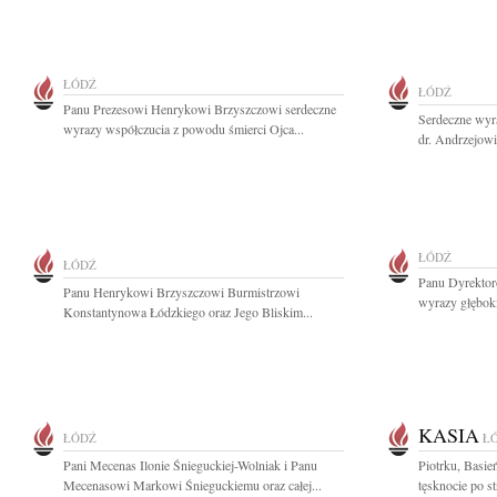
ŁÓDŹ
ŁÓDŹ
Panu Prezesowi Henrykowi Brzyszczowi serdeczne
Serdeczne wyr
wyrazy współczucia z powodu śmierci Ojca...
dr. Andrzejow
ŁÓDŹ
ŁÓDŹ
Panu Dyrektor
Panu Henrykowi Brzyszczowi Burmistrzowi
wyrazy głęboki
Konstantynowa Łódzkiego oraz Jego Bliskim...
KASIA
ŁÓDŹ
Ł
Pani Mecenas Ilonie Śnieguckiej-Wolniak i Panu
Piotrku, Basie
Mecenasowi Markowi Śnieguckiemu oraz całej...
tęsknocie po st