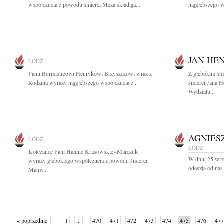
współczucia z powodu śmierci Męża składają...
najgłębszego w
JAN HE
ŁÓDŹ
Panu Burmistrzowi Henrykowi Brzyszczowi wraz z
Z głębokim sm
Rodziną wyrazy najgłębszego współczucia z...
śmierci Jana H
Wydziału...
AGNIES
ŁÓDŹ
ŁÓDŹ
Koleżance Pani Halinie Krasowskiej-Marczuk
W dniu 25 wrze
wyrazy głębokiego współczucia z powodu śmierci
odeszła od nas
Mamy...
« poprzednie
1
...
470
471
472
473
474
475
476
477