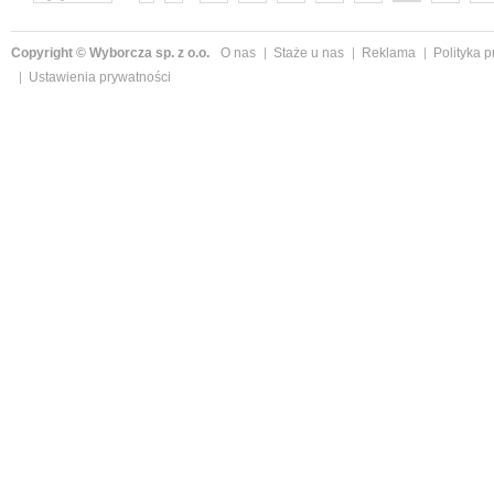
następne »
Copyright © Wyborcza sp. z o.o.
O nas
Staże u nas
Reklama
Polityka 
Ustawienia prywatności