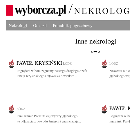
Nekrologi
Odeszli
Poradnik pogrzebowy
Inne nekrologi
PAWEŁ KRYSIŃSKI
ŁÓDŹ
ŁÓDŹ
Pogrążeni w bólu żegnamy naszego drogiego Szefa
Naszemu Koled
Pawła Krysińskiego Człowieka o wielkim...
głębokiego wsp
PAWEŁ 
ŁÓDŹ
Pani Janinie Potasińskiej wyrazy głębokiego
Pogrążeni w b
współczucia z powodu śmierci Syna składają...
mgra inż. Pawł