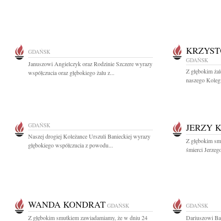
KRZYST
GDAŃSK
GDAŃSK
Januszowi Angielczyk oraz Rodzinie Szczere wyrazy
Z głębokim ża
współczucia oraz głębokiego żalu z...
naszego Kolegi
GDAŃSK
JERZY 
Naszej drogiej Koleżance Urszuli Banieckiej wyrazy
Z głębokim sm
głębokiego współczucia z powodu...
śmierci Jerzeg
WANDA KONDRAT
GDAŃSK
GDAŃSK
Z głębokim smutkiem zawiadamiamy, że w dniu 24
Dariuszowi Ba