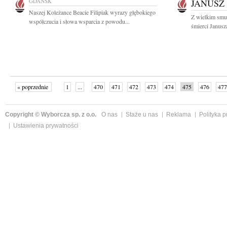
GDAŃSK
JANUSZ
Naszej Koleżance Beacie Filipiak wyrazy głębokiego
Z wielkim smu
współczucia i słowa wsparcia z powodu...
śmierci Janusz
« poprzednie
1
...
470
471
472
473
474
475
476
477
następne »
Copyright © Wyborcza sp. z o.o.
O nas
Staże u nas
Reklama
Polityka 
Ustawienia prywatności