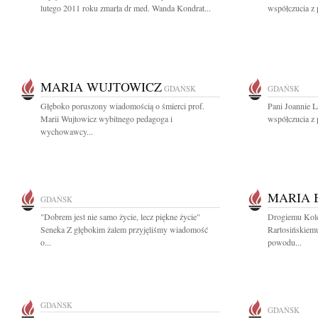
lutego 2011 roku zmarła dr med. Wanda Kondrat...
współczucia z 
MARIA WUJTOWICZ
GDAŃSK
GDAŃSK
Głęboko poruszony wiadomością o śmierci prof.
Pani Joannie 
Marii Wujtowicz wybitnego pedagoga i
współczucia z 
wychowawcy...
MARIA 
GDAŃSK
"Dobrem jest nie samo życie, lecz piękne życie"
Drogiemu Kole
Seneka Z głębokim żalem przyjęliśmy wiadomość
Rartosińskiem
o...
powodu...
GDAŃSK
GDAŃSK