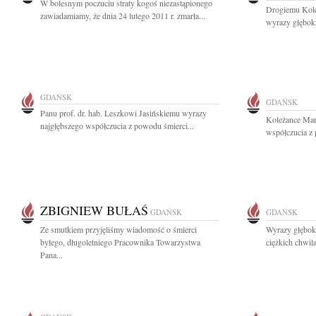
W bolesnym poczuciu straty kogoś niezastąpionego
Drogiemu Kol
zawiadamiamy, że dnia 24 lutego 2011 r. zmarła...
wyrazy głęboki
GDAŃSK
GDAŃSK
Panu prof. dr. hab. Leszkowi Jasińskiemu wyrazy
Koleżance Mar
najgłębszego współczucia z powodu śmierci...
współczucia z 
ZBIGNIEW BUŁAŚ
GDAŃSK
GDAŃSK
Ze smutkiem przyjęliśmy wiadomość o śmierci
Wyrazy głębok
byłego, długoletniego Pracownika Towarzystwa
ciężkich chwil
Pana...