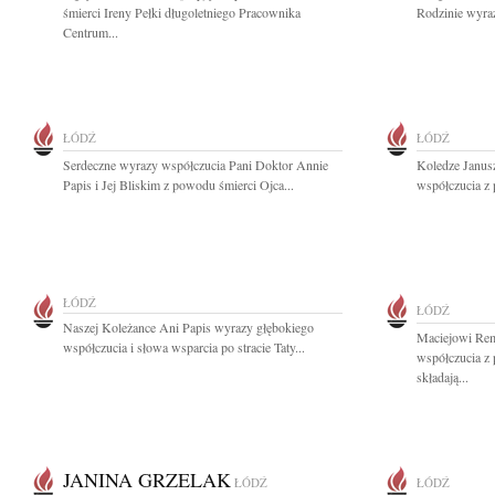
śmierci Ireny Pełki długoletniego Pracownika
Rodzinie wyraz
Centrum...
ŁÓDŹ
ŁÓDŹ
Serdeczne wyrazy współczucia Pani Doktor Annie
Koledze Janus
Papis i Jej Bliskim z powodu śmierci Ojca...
współczucia z 
ŁÓDŹ
ŁÓDŹ
Naszej Koleżance Ani Papis wyrazy głębokiego
Maciejowi Rem
współczucia i słowa wsparcia po stracie Taty...
współczucia z
składają...
JANINA GRZELAK
ŁÓDŹ
ŁÓDŹ