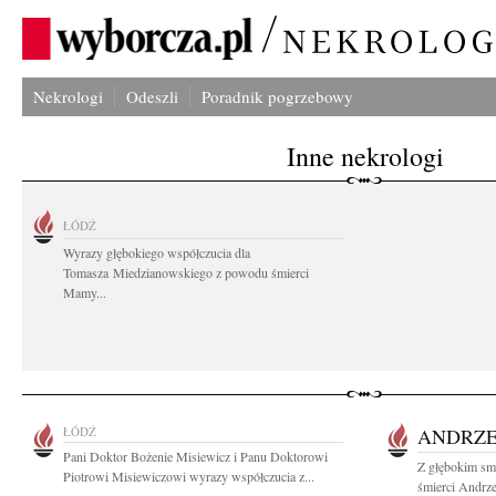
Nekrologi
Odeszli
Poradnik pogrzebowy
Inne nekrologi
ŁÓDŹ
Wyrazy głębokiego współczucia dla
Tomasza Miedzianowskiego z powodu śmierci
Mamy...
ŁÓDŹ
ANDRZE
Pani Doktor Bożenie Misiewicz i Panu Doktorowi
Z głębokim sm
Piotrowi Misiewiczowi wyrazy współczucia z...
śmierci Andrze