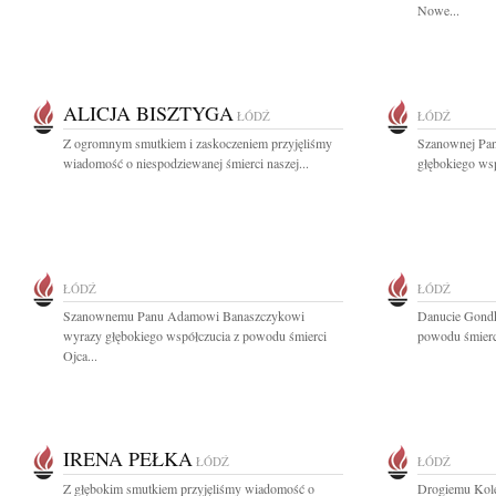
Nowe...
ALICJA BISZTYGA
ŁÓDŹ
ŁÓDŹ
Z ogromnym smutkiem i zaskoczeniem przyjęliśmy
Szanownej Pan
wiadomość o niespodziewanej śmierci naszej...
głębokiego wsp
ŁÓDŹ
ŁÓDŹ
Szanownemu Panu Adamowi Banaszczykowi
Danucie Gondk
wyrazy głębokiego współczucia z powodu śmierci
powodu śmierc
Ojca...
IRENA PEŁKA
ŁÓDŹ
ŁÓDŹ
Z głębokim smutkiem przyjęliśmy wiadomość o
Drogiemu Kole