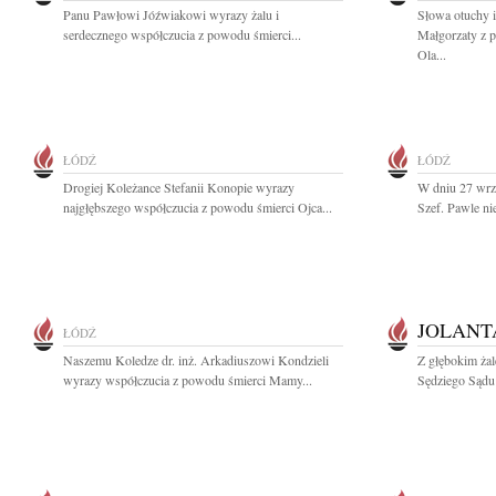
Panu Pawłowi Jóźwiakowi wyrazy żalu i
Słowa otuchy i
serdecznego współczucia z powodu śmierci...
Małgorzaty z 
Ola...
ŁÓDŹ
ŁÓDŹ
Drogiej Koleżance Stefanii Konopie wyrazy
W dniu 27 wrz
najgłębszego współczucia z powodu śmierci Ojca...
Szef. Pawle nie
JOLANT
ŁÓDŹ
Naszemu Koledze dr. inż. Arkadiuszowi Kondzieli
Z głębokim ża
wyrazy współczucia z powodu śmierci Mamy...
Sędziego Sądu