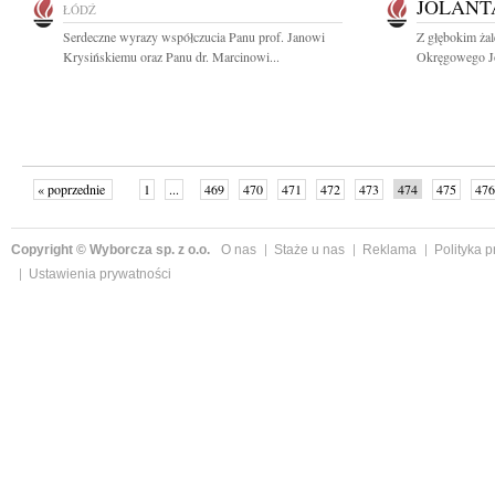
JOLANT
ŁÓDŹ
Serdeczne wyrazy współczucia Panu prof. Janowi
Z głębokim ża
Krysińskiemu oraz Panu dr. Marcinowi...
Okręgowego Jol
« poprzednie
1
...
469
470
471
472
473
474
475
476
następne »
Copyright © Wyborcza sp. z o.o.
O nas
Staże u nas
Reklama
Polityka 
Ustawienia prywatności