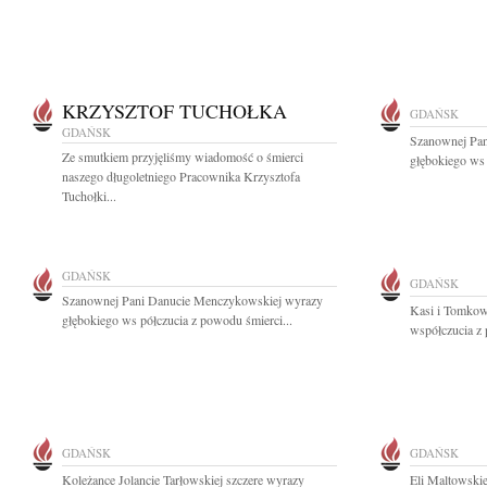
KRZYSZTOF TUCHOŁKA
GDAŃSK
GDAŃSK
Szanownej Pan
Ze smutkiem przyjęliśmy wiadomość o śmierci
głębokiego ws 
naszego długoletniego Pracownika Krzysztofa
Tuchołki...
GDAŃSK
GDAŃSK
Szanownej Pani Danucie Menczykowskiej wyrazy
Kasi i Tomkow
głębokiego ws półczucia z powodu śmierci...
współczucia z
GDAŃSK
GDAŃSK
Koleżance Jolancie Tarłowskiej szczere wyrazy
Eli Maltowskie