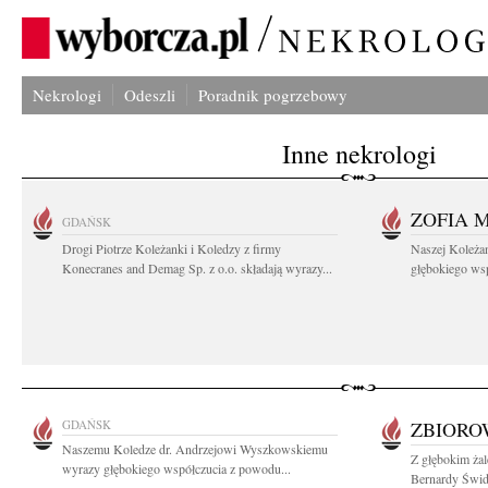
Nekrologi
Odeszli
Poradnik pogrzebowy
Inne nekrologi
ZOFIA 
GDAŃSK
Drogi Piotrze Koleżanki i Koledzy z firmy
Naszej Koleża
Konecranes and Demag Sp. z o.o. składają wyrazy...
głębokiego wspó
GDAŃSK
ZBIOR
Naszemu Koledze dr. Andrzejowi Wyszkowskiemu
Z głębokim ża
wyrazy głębokiego współczucia z powodu...
Bernardy Świde