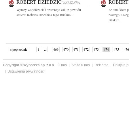
ROBERT DZIEDZIC
ROBERT
WARSZAWA
Wyrazy współczucia i szczerego żalu z powodu
Ze smutkiem p
śmierci Roberta Dziedzica Jego Bliskim...
naszego Kolegi
Bliskim...
« poprzednie
1
...
469
470
471
472
473
474
475
476
następne »
Copyright © Wyborcza sp. z o.o.
O nas
Staże u nas
Reklama
Polityka 
Ustawienia prywatności