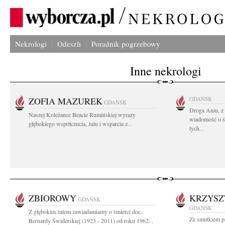
Nekrologi
Odeszli
Poradnik pogrzebowy
Inne nekrologi
ZOFIA MAZUREK
GDAŃSK
GDAŃSK
Droga Aniu, z
Naszej Koleżance Beacie Rumińskiej wyrazy
wiadomość o ś
głębokiego współczucia, żalu i wsparcia z...
tych...
ZBIOROWY
KRZYSZ
GDAŃSK
GDAŃSK
Z głębokim żalem zawiadamiamy o śmierci doc.
Ze smutkiem p
Bernardy Świderskiej (1923 - 2011) od roku 1962...