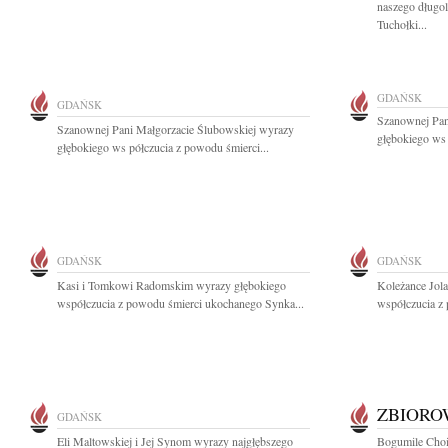
naszego długo
Tuchołki...
GDAŃSK
GDAŃSK
Szanownej Pan
Szanownej Pani Małgorzacie Ślubowskiej wyrazy
głębokiego ws 
głębokiego ws półczucia z powodu śmierci...
GDAŃSK
GDAŃSK
Kasi i Tomkowi Radomskim wyrazy głębokiego
Koleżance Jola
współczucia z powodu śmierci ukochanego Synka...
współczucia z 
ZBIOR
GDAŃSK
Eli Maltowskiej i Jej Synom wyrazy najgłębszego
Bogumile Choiń