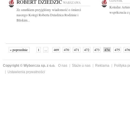
ROBERT DZIEDZIC
GDAŃSK
WARSZAWA
Koledze Artur
Ze smutkiem przyjęliśmy wiadomość o śmierci
współczucia z 
naszego Kolegi Roberta Dziedzica Rodzinie i
Bliskim...
« poprzednie
1
...
469
470
471
472
473
474
475
476
następne »
Copyright © Wyborcza sp. z o.o.
O nas
Staże u nas
Reklama
Polityka 
Ustawienia prywatności