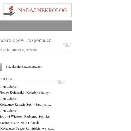
 nekrologów i wspomnień
wisko lub numer ogłoszenia:
+ szukanie zaawansowane
KROLOGI
.2026
Gdańsk
iotrze Koleżanki i Koledzy z firmy...
.2026
Gdańsk
Koleżance Renacie Sęk w trudnych...
.2026
Gdańsk
iotrowi Widzowi Radnemu Sejmiku...
Mazurek
03.08.2026
Gdańsk
 Koleżance Beacie Rumińskiej wyrazy...