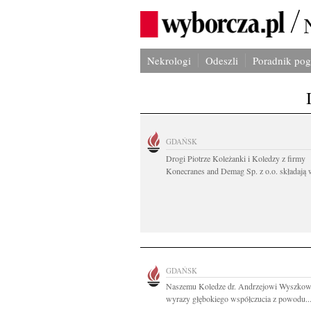
Nekrologi
Odeszli
Poradnik po
GDAŃSK
Drogi Piotrze Koleżanki i Koledzy z firmy
Konecranes and Demag Sp. z o.o. składają w
GDAŃSK
Naszemu Koledze dr. Andrzejowi Wyszko
wyrazy głębokiego współczucia z powodu..