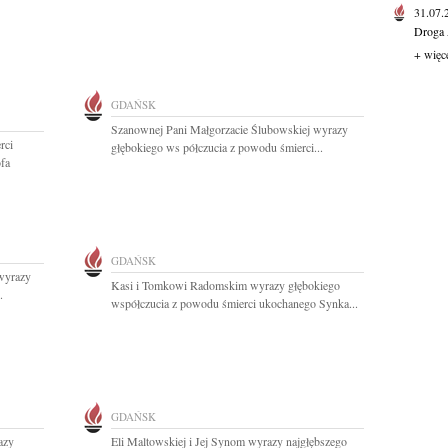
31.07
Droga 
+ więc
GDAŃSK
Szanownej Pani Małgorzacie Ślubowskiej wyrazy
rci
głębokiego ws półczucia z powodu śmierci...
fa
GDAŃSK
wyrazy
Kasi i Tomkowi Radomskim wyrazy głębokiego
.
współczucia z powodu śmierci ukochanego Synka...
GDAŃSK
azy
Eli Maltowskiej i Jej Synom wyrazy najgłębszego