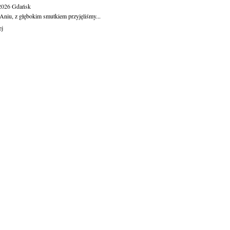
.2026
Gdańsk
Aniu, z głębokim smutkiem przyjęliśmy...
ej