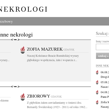
grzebowy
Inne nekrologi
Szukaj
Imię i naz
ZOFIA MAZUREK
GDAŃSK
Naszej Koleżance Beacie Rumińskiej wyrazy
yrazy...
głębokiego współczucia, żalu i wsparcia z...
INNE NE
06.08
Drogi P
05.08
Nasze 
04.08
ZBIOROWY
GDAŃSK
Panu P
wskiemu
Zofia 
Z głębokim żalem zawiadamiamy o śmierci doc.
.
Naszej
Bernardy Świderskiej (1923 - 2011) od roku 1962...