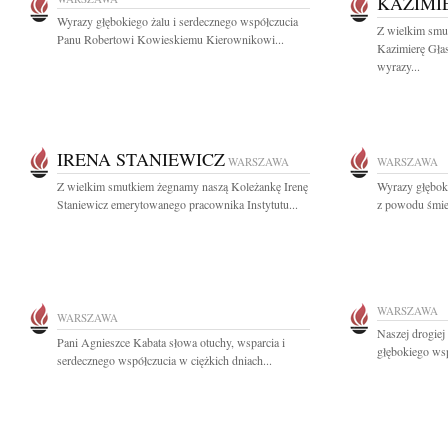
KAZIMI
Wyrazy głębokiego żalu i serdecznego współczucia
Z wielkim smu
Panu Robertowi Kowieskiemu Kierownikowi...
Kazimierę Gła
wyrazy...
IRENA STANIEWICZ
WARSZAWA
WARSZAWA
Z wielkim smutkiem żegnamy naszą Koleżankę Irenę
Wyrazy głębok
Staniewicz emerytowanego pracownika Instytutu...
z powodu śmier
WARSZAWA
WARSZAWA
Naszej drogiej
Pani Agnieszce Kabata słowa otuchy, wsparcia i
głębokiego wsp
serdecznego współczucia w ciężkich dniach...