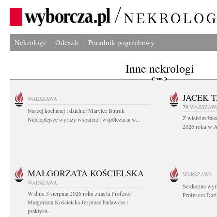
Nekrologi
Odeszli
Poradnik pogrzebowy
Inne nekrologi
JACEK 
WARSZAWA
79
WARSZAW
Naszej kochanej i dzielnej Marylce Butruk
Z wielkim żale
Najcieplejsze wyrazy wsparcia i współczucia w...
2026 roku w Au
MAŁGORZATA KOŚCIELSKA
WARSZAWA
WARSZAWA
Serdeczne wyr
W dniu 3 sierpnia 2026 roku zmarła Profesor
Profesora Dar
Małgorzata Kościelska Jej prace badawcze i
praktyka...