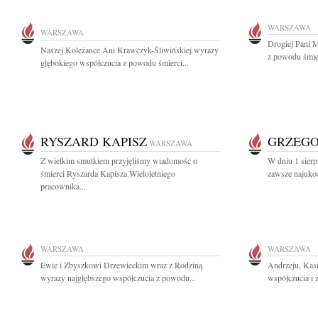
WARSZAWA
WARSZAWA
Drogiej Pani 
Naszej Koleżance Ani Krawczyk-Śliwińskiej wyrazy
z powodu śmi
głębokiego współczucia z powodu śmierci...
RYSZARD KAPISZ
GRZEGO
WARSZAWA
Z wielkim smutkiem przyjęliśmy wiadomość o
W dniu 1 sierp
śmierci Ryszarda Kapisza Wieloletniego
zawsze najukoc
pracownika...
WARSZAWA
WARSZAWA
Ewie i Zbyszkowi Drzewieckim wraz z Rodziną
Andrzeju, Kas
wyrazy najgłębszego współczucia z powodu...
współczucia i 