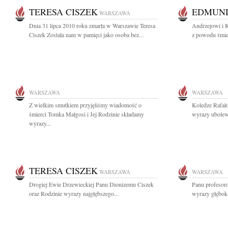
TERESA CISZEK
EDMUND
WARSZAWA
Dnia 31 lipca 2010 roku zmarła w Warszawie Teresa
Andrzejowi i K
Ciszek Została nam w pamięci jako osoba bez...
z powodu śmier
WARSZAWA
WARSZAWA
Z wielkim smutkiem przyjęliśmy wiadomość o
Koledze Rafał
śmierci Tomka Małgosi i Jej Rodzinie składamy
wyrazy ubolewa
wyrazy...
TERESA CISZEK
WARSZAWA
WARSZAWA
Drogiej Ewie Drzewieckiej Panu Dionizemu Ciszek
Panu profeso
oraz Rodzinie wyrazy najgłębszego...
wyrazy głęboki