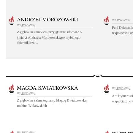
ANDRZEJ MOROZOWSKI
WARSZAWA
WARSZAWA
Pani Dziekanie
Z głębokim smutkiem przyjąłem wiadomość o
współczucia or
śmierci Andrzeja Morozowskiego wybitnego
dziennikarza,...
MAGDA KWIATKOWSKA
WARSZAWA
WARSZAWA
Ani Bytnerowic
Z głębokim żalem żegnamy Magdę Kwiatkowską
wsparcia z pow
rodzina Witkowskich
WARSZAWA