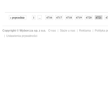
« poprzednie
1
...
4716
4717
4718
4719
4720
4721
4
...
4999
następne »
Copyright © Wyborcza sp. z o.o.
O nas
Staże u nas
Reklama
Polityka 
Ustawienia prywatności