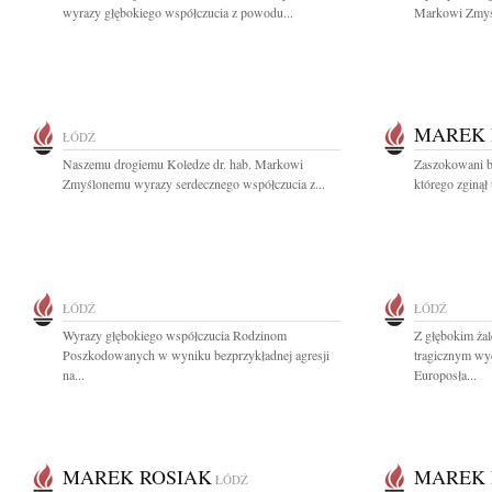
wyrazy głębokiego współczucia z powodu...
Markowi Zmyśl
MAREK 
ŁÓDŹ
Naszemu drogiemu Koledze dr. hab. Markowi
Zaszokowani b
Zmyślonemu wyrazy serdecznego współczucia z...
którego zginął 
ŁÓDŹ
ŁÓDŹ
Wyrazy głębokiego współczucia Rodzinom
Z głębokim ża
Poszkodowanych w wyniku bezprzykładnej agresji
tragicznym wy
na...
Europosła...
MAREK ROSIAK
MAREK 
ŁÓDŹ