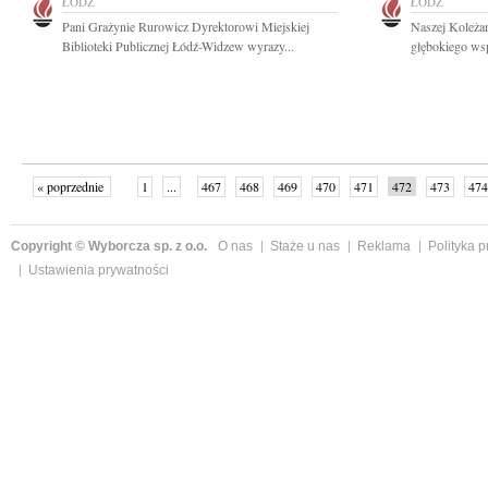
ŁÓDŹ
ŁÓDŹ
Pani Grażynie Rurowicz Dyrektorowi Miejskiej
Naszej Koleża
Biblioteki Publicznej Łódź-Widzew wyrazy...
głębokiego wsp
« poprzednie
1
...
467
468
469
470
471
472
473
474
następne »
Copyright © Wyborcza sp. z o.o.
O nas
Staże u nas
Reklama
Polityka 
Ustawienia prywatności