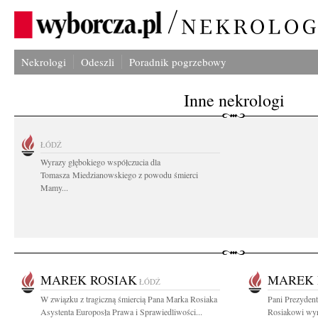
Nekrologi
Odeszli
Poradnik pogrzebowy
Inne nekrologi
ŁÓDŹ
Wyrazy głębokiego współczucia dla
Tomasza Miedzianowskiego z powodu śmierci
Mamy...
MAREK ROSIAK
MAREK 
ŁÓDŹ
W związku z tragiczną śmiercią Pana Marka Rosiaka
Pani Prezyden
Asystenta Europosła Prawa i Sprawiedliwości...
Rosiakowi wyr