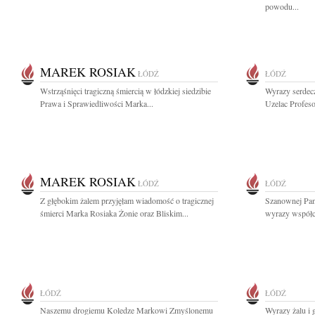
powodu...
MAREK ROSIAK
ŁÓDŹ
ŁÓDŹ
Wstrząśnięci tragiczną śmiercią w łódzkiej siedzibie
Wyrazy serdecz
Prawa i Sprawiedliwości Marka...
Uzelac Profes
MAREK ROSIAK
ŁÓDŹ
ŁÓDŹ
Z głębokim żalem przyjęłam wiadomość o tragicznej
Szanownej Pani
śmierci Marka Rosiaka Żonie oraz Bliskim...
wyrazy współcz
ŁÓDŹ
ŁÓDŹ
Naszemu drogiemu Koledze Markowi Zmyślonemu
Wyrazy żalu i 