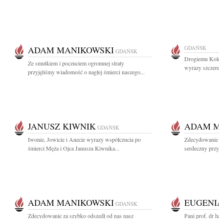
ADAM MANIKOWSKI
GDAŃSK
GDAŃSK
Drogiemu Kol
Ze smutkiem i poczuciem ogromnej straty
wyrazy szczere
przyjęliśmy wiadomość o nagłej śmierci naszego...
JANUSZ KIWNIK
ADAM M
GDAŃSK
Iwonie, Jowicie i Anecie wyrazy współczucia po
Zdecydowanie 
śmierci Męża i Ojca Janusza Kiwnika...
serdeczny przy
ADAM MANIKOWSKI
EUGENI
GDAŃSK
Zdecydowanie za szybko odszedł od nas nasz
Pani prof. dr h