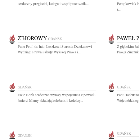
serdeczny przyjaciel, kolega i współpracownik...
Pempkowiak K
i...
ZBIOROWY
PAWEŁ 
GDAŃSK
Panu Prof. dr. hab. Leszkowi Starosta Dziekanowi
Z głębokim ża
Wydziału Prawa Szkoły Wyższej Prawa i...
Pawła Zińczuka
GDAŃSK
GDAŃSK
Ewie Bonk serdeczne wyrazy współczucia z powodu
Panu Tadeuszo
śmierci Mamy składają koleżanki i koledzy...
Wojewódzkiego
GDAŃSK
GDAŃSK