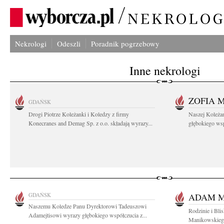
Nekrologi
Odeszli
Poradnik pogrzebowy
Inne nekrologi
ZOFIA 
GDAŃSK
Drogi Piotrze Koleżanki i Koledzy z firmy
Naszej Koleża
Konecranes and Demag Sp. z o.o. składają wyrazy...
głębokiego wspó
GDAŃSK
ADAM M
Naszemu Koledze Panu Dyrektorowi Tadeuszowi
Rodzinie i Bl
Adamejtisowi wyrazy głębokiego współczucia z...
Manikowskiego