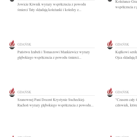
Koleżance Gra
Jowicie Kiwnik wyrazy współczucia z powodu
współczucia z 
śmierci Taty składają koleżanki i koledzy z...
GDAŃSK
GDAŃSK
Państwu Izabeli i Tomaszowi Mankiewicz wyrazy
Kajtkowi serde
głębokiego współczucia z powodu śmierci...
Ojca składają 
GDAŃSK
GDAŃSK
Szanownej Pani Docent Krystynie Sucheckiej-
"Czasem cały ś
Rachoń wyrazy głębokiego współczucia z powodu...
człowiek, które