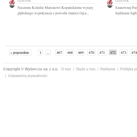
GDAŃSK
GDAŃSK
Naszemu Koledze Marcinowi Kopańskiemu wyrazy
Szanownej Pan
głębokiego współczucia z powodu śmierci Ojca...
Sędziemu Sądu
« poprzednie
1
...
467
468
469
470
471
472
473
474
następne »
Copyright © Wyborcza sp. z o.o.
O nas
Staże u nas
Reklama
Polityka 
Ustawienia prywatności