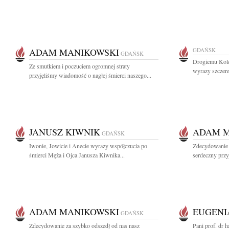
ADAM MANIKOWSKI
GDAŃSK
GDAŃSK
Drogiemu Kol
Ze smutkiem i poczuciem ogromnej straty
wyrazy szczere
przyjęliśmy wiadomość o nagłej śmierci naszego...
JANUSZ KIWNIK
ADAM M
GDAŃSK
Iwonie, Jowicie i Anecie wyrazy współczucia po
Zdecydowanie 
śmierci Męża i Ojca Janusza Kiwnika...
serdeczny przy
ADAM MANIKOWSKI
EUGENI
GDAŃSK
Zdecydowanie za szybko odszedł od nas nasz
Pani prof. dr h