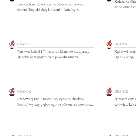
Koleżance Gra
Jowicie Kiwnik wyrazy współczucia z powodu
współczucia z 
śmierci Taty składają koleżanki i koledzy z...
GDAŃSK
GDAŃSK
Państwu Izabeli i Tomaszowi Mankiewicz wyrazy
Kajtkowi serde
głębokiego współczucia z powodu śmierci...
Ojca składają 
GDAŃSK
GDAŃSK
Szanownej Pani Docent Krystynie Sucheckiej-
"Czasem cały ś
Rachoń wyrazy głębokiego współczucia z powodu...
człowiek, które