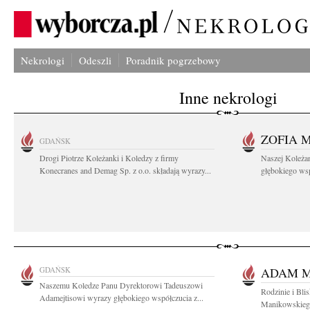
Nekrologi
Odeszli
Poradnik pogrzebowy
Inne nekrologi
ZOFIA 
GDAŃSK
Drogi Piotrze Koleżanki i Koledzy z firmy
Naszej Koleża
Konecranes and Demag Sp. z o.o. składają wyrazy...
głębokiego wspó
GDAŃSK
ADAM M
Naszemu Koledze Panu Dyrektorowi Tadeuszowi
Rodzinie i Bl
Adamejtisowi wyrazy głębokiego współczucia z...
Manikowskiego