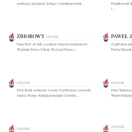
serdeczny przyjaciel, kolega i współpracownik...
Pempkowiak K
i...
ZBIOROWY
PAWEŁ 
GDAŃSK
Panu Prof. dr. hab. Leszkowi Starosta Dziekanowi
Z głębokim ża
Wydziału Prawa Szkoły Wyższej Prawa i...
Pawła Zińczuka
GDAŃSK
GDAŃSK
Ewie Bonk serdeczne wyrazy współczucia z powodu
Panu Tadeuszo
śmierci Mamy składają koleżanki i koledzy...
Wojewódzkiego
GDAŃSK
GDAŃSK