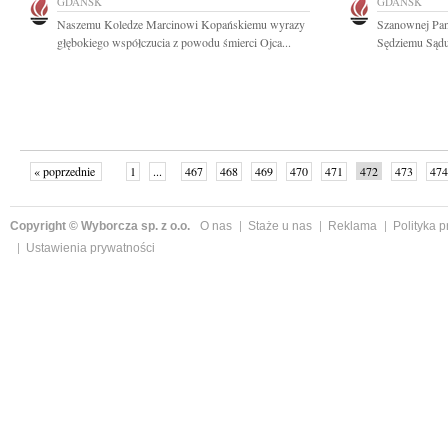
GDAŃSK
GDAŃSK
Naszemu Koledze Marcinowi Kopańskiemu wyrazy
Szanownej Pan
głębokiego współczucia z powodu śmierci Ojca...
Sędziemu Sądu
« poprzednie
1
...
467
468
469
470
471
472
473
474
następne »
Copyright © Wyborcza sp. z o.o.
O nas
Staże u nas
Reklama
Polityka 
Ustawienia prywatności