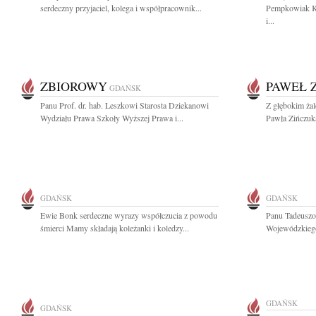
serdeczny przyjaciel, kolega i współpracownik...
Pempkowiak K
i...
ZBIOROWY
PAWEŁ 
GDAŃSK
Panu Prof. dr. hab. Leszkowi Starosta Dziekanowi
Z głębokim ża
Wydziału Prawa Szkoły Wyższej Prawa i...
Pawła Zińczuka
GDAŃSK
GDAŃSK
Ewie Bonk serdeczne wyrazy współczucia z powodu
Panu Tadeuszo
śmierci Mamy składają koleżanki i koledzy...
Wojewódzkiego
GDAŃSK
GDAŃSK