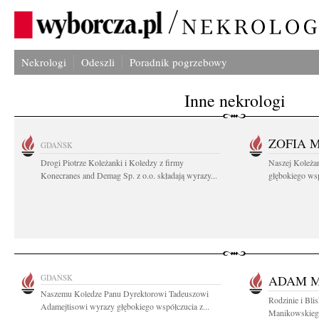
Nekrologi
Odeszli
Poradnik pogrzebowy
Inne nekrologi
ZOFIA 
GDAŃSK
Drogi Piotrze Koleżanki i Koledzy z firmy
Naszej Koleża
Konecranes and Demag Sp. z o.o. składają wyrazy...
głębokiego wspó
GDAŃSK
ADAM M
Naszemu Koledze Panu Dyrektorowi Tadeuszowi
Rodzinie i Bl
Adamejtisowi wyrazy głębokiego współczucia z...
Manikowskiego