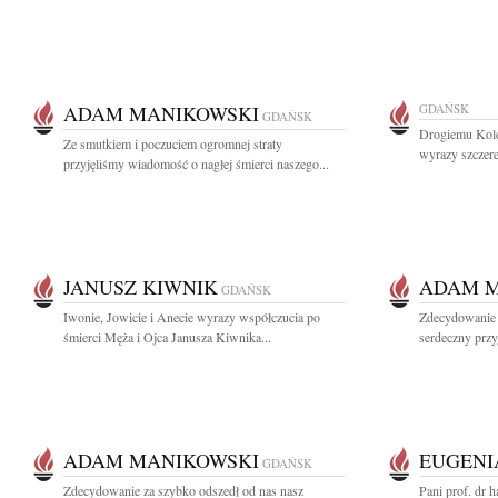
ADAM MANIKOWSKI
GDAŃSK
GDAŃSK
Drogiemu Kol
Ze smutkiem i poczuciem ogromnej straty
wyrazy szczere
przyjęliśmy wiadomość o nagłej śmierci naszego...
JANUSZ KIWNIK
ADAM M
GDAŃSK
Iwonie, Jowicie i Anecie wyrazy współczucia po
Zdecydowanie 
śmierci Męża i Ojca Janusza Kiwnika...
serdeczny przy
ADAM MANIKOWSKI
EUGENI
GDAŃSK
Zdecydowanie za szybko odszedł od nas nasz
Pani prof. dr h