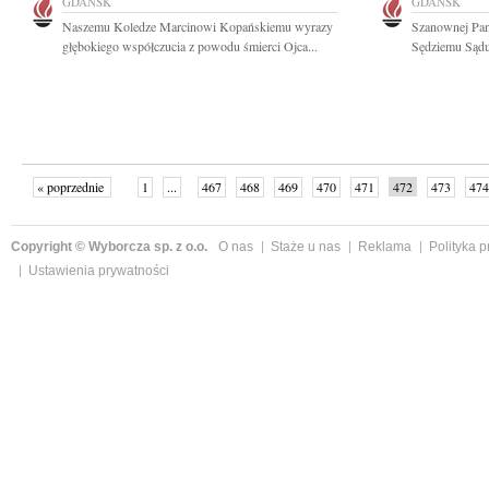
GDAŃSK
GDAŃSK
Naszemu Koledze Marcinowi Kopańskiemu wyrazy
Szanownej Pan
głębokiego współczucia z powodu śmierci Ojca...
Sędziemu Sądu
« poprzednie
1
...
467
468
469
470
471
472
473
474
następne »
Copyright © Wyborcza sp. z o.o.
O nas
Staże u nas
Reklama
Polityka 
Ustawienia prywatności