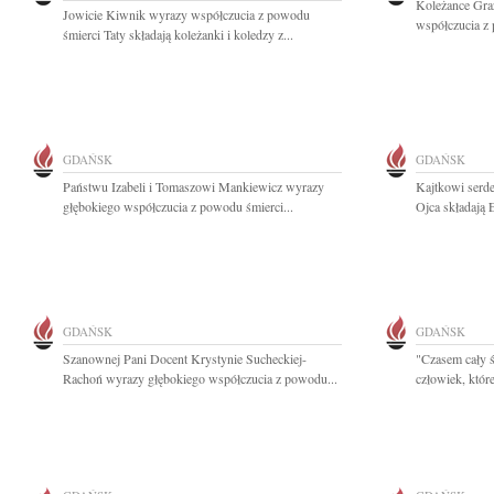
Koleżance Gra
Jowicie Kiwnik wyrazy współczucia z powodu
współczucia z 
śmierci Taty składają koleżanki i koledzy z...
GDAŃSK
GDAŃSK
Państwu Izabeli i Tomaszowi Mankiewicz wyrazy
Kajtkowi serde
głębokiego współczucia z powodu śmierci...
Ojca składają 
GDAŃSK
GDAŃSK
Szanownej Pani Docent Krystynie Sucheckiej-
"Czasem cały ś
Rachoń wyrazy głębokiego współczucia z powodu...
człowiek, które