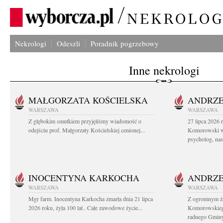
Nekrologi
Odeszli
Poradnik pogrzebowy
Inne nekrologi
MAŁGORZATA KOŚCIELSKA
ANDRZE
WARSZAWA
WARSZAWA
Z głębokim smutkiem przyjęliśmy wiadomość o
27 lipca 2026 
odejściu prof. Małgorzaty Kościelskiej cenionej...
Komorowski ws
psycholog, nasz
INOCENTYNA KARKOCHA
ANDRZE
WARSZAWA
WARSZAWA
Mgr farm. Inocentyna Karkocha zmarła dnia 21 lipca
Z ogromnym ż
2026 roku, żyła 100 lat.. Całe zawodowe życie...
Komorowskiego
radnego Gminy