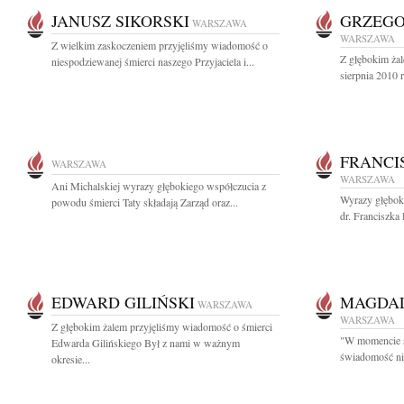
JANUSZ SIKORSKI
GRZEGO
WARSZAWA
WARSZAWA
Z wielkim zaskoczeniem przyjęliśmy wiadomość o
Z głębokim ża
niespodziewanej śmierci naszego Przyjaciela i...
sierpnia 2010 
FRANCI
WARSZAWA
WARSZAWA
Ani Michalskiej wyrazy głębokiego współczucia z
Wyrazy głębok
powodu śmierci Taty składają Zarząd oraz...
dr. Franciszka 
EDWARD GILIŃSKI
MAGDA
WARSZAWA
WARSZAWA
Z głębokim żalem przyjęliśmy wiadomość o śmierci
"W momencie ś
Edwarda Gilińskiego Był z nami w ważnym
świadomość nic
okresie...