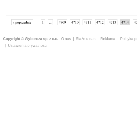
« poprzednie
1
...
4709
4710
4711
4712
4713
4714
4
...
4998
następne »
Copyright © Wyborcza sp. z o.o.
O nas
Staże u nas
Reklama
Polityka 
Ustawienia prywatności