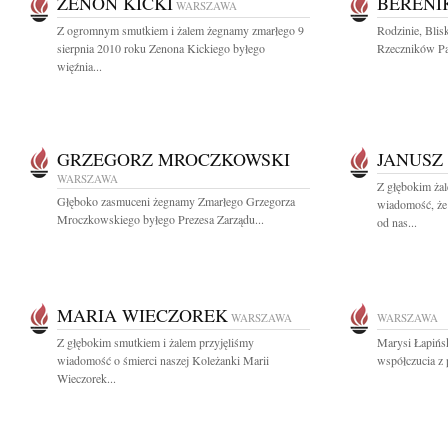
ZENON KICKI
BERENI
WARSZAWA
Z ogromnym smutkiem i żalem żegnamy zmarłego 9
Rodzinie, Bli
sierpnia 2010 roku Zenona Kickiego byłego
Rzeczników Pa
więźnia...
GRZEGORZ MROCZKOWSKI
JANUSZ
WARSZAWA
Z głębokim żal
Głęboko zasmuceni żegnamy Zmarłego Grzegorza
wiadomość, że 
Mroczkowskiego byłego Prezesa Zarządu...
od nas...
MARIA WIECZOREK
WARSZAWA
WARSZAWA
Z głębokim smutkiem i żalem przyjęliśmy
Marysi Łapińsk
wiadomość o śmierci naszej Koleżanki Marii
współczucia z
Wieczorek...