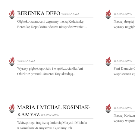
BERENIKA DEPO
WARSZAWA
WARSZAWA
Głęboko zasmuceni żegnamy naszą Koleżankę
Naszej drogie
Berenikę Depo która odeszła niespodziewanie i...
wyrazy najgłęb
WARSZAWA
WARSZAWA
Wyrazy głębokiego żalu i współczucia dla Ani
Pani Danucie 
Ohirko z powodu śmierci Taty składają...
współczucia z 
MARIA I MICHAŁ KOSINIAK-
WARSZAWA
KAMYSZ
WARSZAWA
Naszej Koleża
wyrazy współcz
Wstrząśnięci tragiczną śmiercią Marysi i Michała
Kosiniaków-Kamyszów składamy Ich...