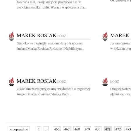
Okręgowej w Ł
Kochana Olu, Twoje odejście pogrążyło nas w
głębokim smutku i żalu. Wyrazy współczucia dla...
MAREK ROSIAK
MAREK 
ŁÓDŹ
Głęboko wstrząśnięty wiadomością o tragicznej
Jestem ogromn
śmierci Marka Rosiaka Rodzinie i Najbliższym...
w łódzkim biur
MAREK ROSIAK
ŁÓDŹ
ŁÓDŹ
Z wielkim żalem przyjęliśmy wiadomość o tragicznej
Drogiej Koleż
śmierci Marka Rosiaka Członka Rady...
głębokiego wsp
« poprzednie
1
...
466
467
468
469
470
471
472
473