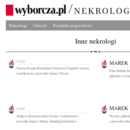
Nekrologi
Odeszli
Poradnik pogrzebowy
Inne nekrologi
ŁÓDŹ
MAREK 
Naszej drogiej Koleżance Grażynce Ceglarek wyrazy
Pani Halinie R
współczucia z powodu śmierci Teścia...
głębokie wyra
MAREK 
ŁÓDŹ
Małgosi Kozerawskiej wyrazy współczucia z
Wyrazy głębok
powodu śmierci Mamy składają koleżanki i...
z powodu śmier