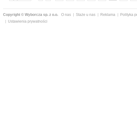
następne »
Copyright © Wyborcza sp. z o.o.
O nas
Staże u nas
Reklama
Polityka 
Ustawienia prywatności