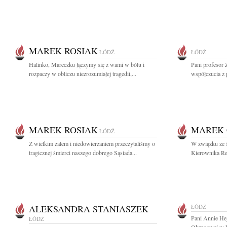
MAREK ROSIAK
ŁÓDŹ
ŁÓDŹ
Halinko, Mareczku łączymy się z wami w bólu i
Pani profesor 
rozpaczy w obliczu niezrozumiałej tragedii,...
współczucia z
MAREK ROSIAK
MAREK 
ŁÓDŹ
Z wielkim żalem i niedowierzaniem przeczytaliśmy o
W związku ze 
tragicznej śmierci naszego dobrego Sąsiada...
Kierownika Ref
ALEKSANDRA STANIASZEK
ŁÓDŹ
Pani Annie He
ŁÓDŹ