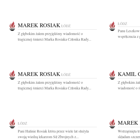
MAREK ROSIAK
ŁÓDŹ
ŁÓDŹ
Panu Leszkowi
Z głębokim żalem przyjęliśmy wiadomość o
współczucia z
tragicznej śmierci Marka Rosiaka Członka Rady...
MAREK ROSIAK
KAMIL 
ŁÓDŹ
Z głębokim żalem przyjęliśmy wiadomość o
Z głębokim ża
tragicznej śmierci Marka Rosiaka Członka Rady...
wiadomość o ś
MAREK 
ŁÓDŹ
Pani Halinie Rosiak która przez wiele lat służyła
Wstrząśnięta t
swoją wiedzą lekarzom Sił Zbrojnych z...
składam szczer