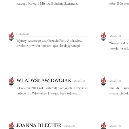
naszego Kolegi i Mistrza Bohdana Szermera...
której Bóg wez
GDAŃSK
GDAŃSK
Wyrazy szczerego współczucia Panu Andrzejowi
"Śmierć jest 
Szatko z powodu śmierci Ojca składają Zarząd i...
mozołu wszelki
WŁADYSŁAW DWOJAK
GDAŃSK
GDAŃSK
5 kwietnia 2011 roku odszedł nasz Wielki Przyjaciel
Panu dr. n. m
pułkownik Władysław Dwojak były żołnierz...
wyrazy głębok
JOANNA BLECHER
GDAŃSK
GDAŃSK