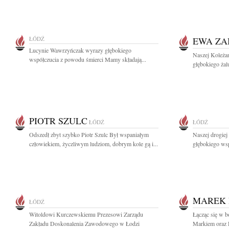
ŁÓDŹ
EWA ZA
Lucynie Wawrzyńczak wyrazy głębokiego
Naszej Koleża
współczucia z powodu śmierci Mamy składają...
głębokiego żal
PIOTR SZULC
ŁÓDŹ
ŁÓDŹ
Odszedł zbyt szybko Piotr Szulc Był wspaniałym
Naszej drogie
człowiekiem, życzliwym ludziom, dobrym kole gą i...
głębokiego wsp
MAREK 
ŁÓDŹ
Witoldowi Kurczewskiemu Prezesowi Zarządu
Łącząc się w b
Zakładu Doskonalenia Zawodowego w Łodzi
Markiem oraz 