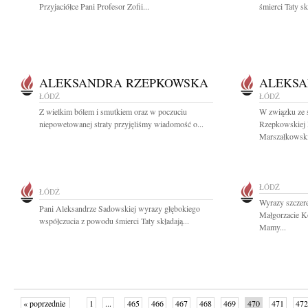
Przyjaciółce Pani Profesor Zofii...
śmierci Taty sk
ALEKSANDRA RZEPKOWSKA
ALEKSA
ŁÓDŹ
ŁÓDŹ
Z wielkim bólem i smutkiem oraz w poczuciu
W związku ze 
niepowetowanej straty przyjęliśmy wiadomość o...
Rzepkowskiej
Marszałkowski
ŁÓDŹ
ŁÓDŹ
Wyrazy szczer
Pani Aleksandrze Sadowskiej wyrazy głębokiego
Małgorzacie K
współczucia z powodu śmierci Taty składają...
Mamy...
« poprzednie
1
...
465
466
467
468
469
470
471
472