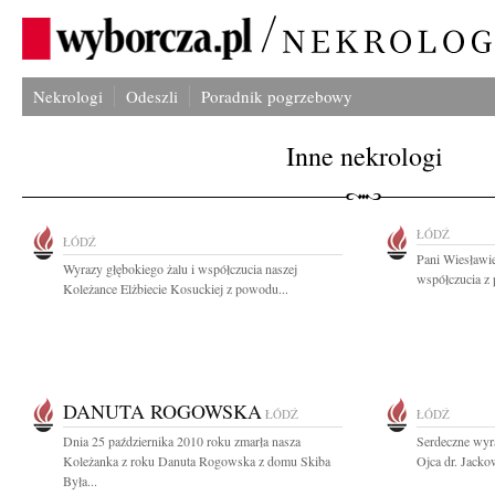
Nekrologi
Odeszli
Poradnik pogrzebowy
Inne nekrologi
ŁÓDŹ
ŁÓDŹ
Pani Wiesławi
Wyrazy głębokiego żalu i współczucia naszej
współczucia z
Koleżance Elżbiecie Kosuckiej z powodu...
DANUTA ROGOWSKA
ŁÓDŹ
ŁÓDŹ
Dnia 25 października 2010 roku zmarła nasza
Serdeczne wyr
Koleżanka z roku Danuta Rogowska z domu Skiba
Ojca dr. Jacko
Była...