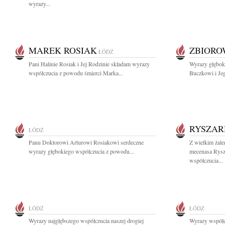
wyrazy...
MAREK ROSIAK
ZBIOR
ŁÓDŹ
Pani Halinie Rosiak i Jej Rodzinie składam wyrazy
Wyrazy głębok
współczucia z powodu śmierci Marka...
Buczkowi i Jeg
RYSZAR
ŁÓDŹ
Panu Doktorowi Arturowi Rosiakowi serdeczne
Z wielkim żale
wyrazy głębokiego współczucia z powodu...
mecenasa Rys
współczucia...
ŁÓDŹ
ŁÓDŹ
Wyrazy najgłębszego współczucia naszej drogiej
Wyrazy współc