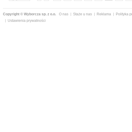
następne »
Copyright © Wyborcza sp. z o.o.
O nas
Staże u nas
Reklama
Polityka 
Ustawienia prywatności