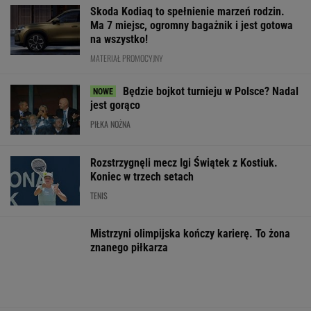
TENIS
Mistrzyni olimpijska kończy karierę. To żona
znanego piłkarza
Mistrzowie z Japonii zaskakują ponownie.
Legendarny Lexus RX to materiał na hit.
Pobierz cennik i zobacz ofertę!
MATERIAŁ PROMOCYJNY
Nowe wieści ws. śmierci 29-letniego
koszykarza NBA. Porażające
KOSZYKÓWKA