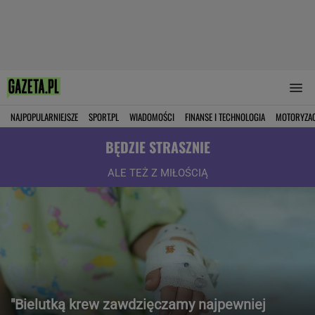
NAJPOPULARNIEJSZE
SPORT.PL
WIADOMOŚCI
FINANSE I TECHNOLOGIA
MOTORYZA
BĘDZIE STRASZNIE
ALE TEŻ Z MIŁOŚCIĄ
"Bielutką krew zawdzięczamy najpewniej