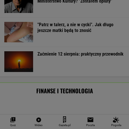
Mają pieniądze i przejmują tereny. "Land Back"
rozkwita
BIZNES
Pierwszy etap GAT zakończony. To
strategiczna inwestycja dla polskiego
eksportu
MATERIAŁ PROMOCYJNY
Starzejąca się Polska uwalnia tysiące lokali.
Co czeka rynek?
Quiz
Wideo
Gazeta.pl
Poczta
Pogoda