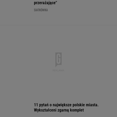
11 pytań o największe polskie miasta.
Wykształceni zgarną komplet
Dlaczego warto spryskać klucze octem?
Sztuczka, której mało kto używa