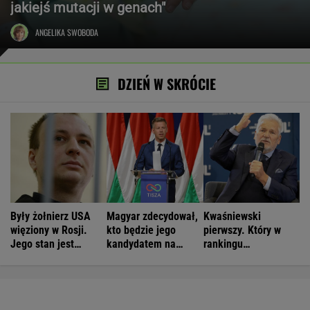
jakiejś mutacji w genach"
ANGELIKA SWOBODA
DZIEŃ W SKRÓCIE
Były żołnierz USA
Magyar zdecydował,
Kwaśniewski
więziony w Rosji.
kto będzie jego
pierwszy. Który w
Jego stan jest
kandydatem na
rankingu
krytyczny
prezydenta
prezydentów jest
Duda?