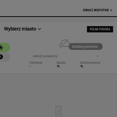
Wybierz miasto
PEŁNA POGODA
Załaduj ponownie
Jakość powietrza:
-
Ciśnienie:
Opady:
Zachmurzenie:
-
-%
-%