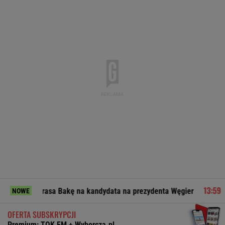
drasa Bakę na kandydata na prezydenta Węgier
Sondaż: Kw
NOWE
OFERTA SUBSKRYPCJI
Premium: TOK FM + Wyborcza.pl