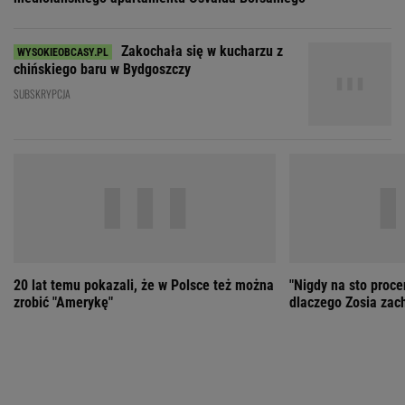
Zakochała się w kucharzu z
chińskiego baru w Bydgoszczy
SUBSKRYPCJA
20 lat temu pokazali, że w Polsce też można
"Nigdy na sto proce
zrobić "Amerykę"
dlaczego Zosia zac
ZOBACZ WSZYSTKIE