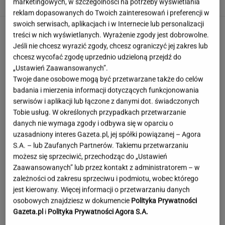
JOANNA CHOJNACKA
marketingowych, w szczególności na potrzeby wyświetlania
reklam dopasowanych do Twoich zainteresowań i preferencji w
swoich serwisach, aplikacjach i w Internecie lub personalizacji
treści w nich wyświetlanych. Wyrażenie zgody jest dobrowolne.
Jeśli nie chcesz wyrazić zgody, chcesz ograniczyć jej zakres lub
chcesz wycofać zgodę uprzednio udzieloną przejdź do
„Ustawień Zaawansowanych”.
Twoje dane osobowe mogą być przetwarzane także do celów
badania i mierzenia informacji dotyczących funkcjonowania
serwisów i aplikacji lub łączone z danymi dot. świadczonych
Tobie usług. W określonych przypadkach przetwarzanie
danych nie wymaga zgody i odbywa się w oparciu o
uzasadniony interes Gazeta.pl, jej spółki powiązanej – Agora
S.A. – lub Zaufanych Partnerów. Takiemu przetwarzaniu
możesz się sprzeciwić, przechodząc do „Ustawień
Zaawansowanych” lub przez kontakt z administratorem – w
zależności od zakresu sprzeciwu i podmiotu, wobec którego
jest kierowany. Więcej informacji o przetwarzaniu danych
osobowych znajdziesz w dokumencie
Polityka Prywatności
Moby poruszony widokiem w Warszawie. Pod
Gazeta.pl
i
Polityka Prywatności Agora S.A.
nagraniem tysiące reakcji