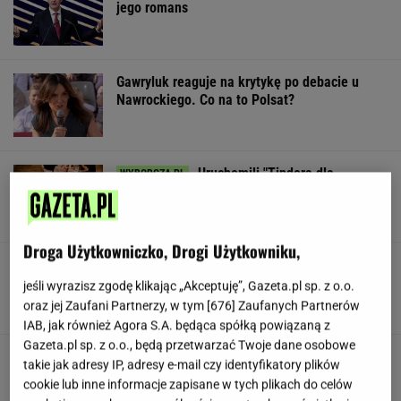
jego romans
Gawryluk reaguje na krytykę po debacie u
Nawrockiego. Co na to Polsat?
Uruchomili "Tindera dla
medyków". Szybko zgłosili się też adwokaci
SUBSKRYPCJA
Droga Użytkowniczko, Drogi Użytkowniku,
Zaćmienie Słońca będzie spektakularne. Tak
zrobisz najlepsze zdjęcia
jeśli wyrazisz zgodę klikając „Akceptuję”, Gazeta.pl sp. z o.o.
oraz jej Zaufani Partnerzy, w tym [
676
] Zaufanych Partnerów
IAB, jak również Agora S.A. będąca spółką powiązaną z
Gazeta.pl sp. z o.o., będą przetwarzać Twoje dane osobowe
Obejrzałam najgorszy film tego
takie jak adresy IP, adresy e-mail czy identyfikatory plików
roku. Po seansie zostaje tylko niesmak
cookie lub inne informacje zapisane w tych plikach do celów