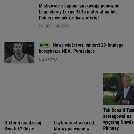
O której gra dzisiaj
Usyk wprost wskazał,
Tak Donald Tus
Świątek? Gdzie
kto wygra wojnę w
zareagował na
oglądać mecz z
Ukrainie
wygraną Niewi
Kostiuk? [Transmisja]
Phinney
WIĘCEJ NIŻ WYNIK. SUBSKRYBUJ
POLITYKA