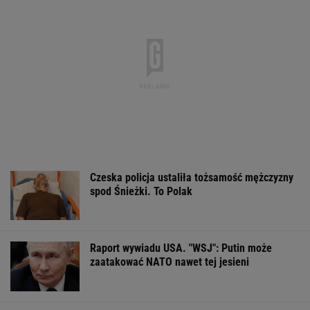
popularności. Coraz więcej osób wybiera ten
model inwestowania
MATERIAŁ PROMOCYJNY
Wyniki Lotto 07.08.2026 - EkstraPensja,
EkstraPremia, EuroJackpot, Kaskada,
MiniLotto, MultiMulti
DOGE miał przynieść
Dwa pytony na szyi
Zerwana linia
USA miliardowe
kobiety. Świadkowie
energetyczna n
oszczędności. Co
wezwali policję
Podlasiu. Żand
poszło nie tak?
sprawdza śmigł