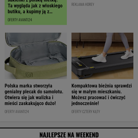
RABATEM
REKLAMA HDREY
OFERTY AVANTI24
Polska marka stworzyła
Kompaktowa bieżnia sprawdzi
genialny plecak do samolotu.
się w małym mieszkaniu.
Otwiera się jak walizka i
Możesz pracować i ćwiczyć
mieści zaskakująco dużo!
jednocześnie!
OFERTY AVANTI24
OFERTY CZTERY KĄTY
NAJLEPSZE NA WEEKEND