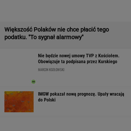
Czeska policja ustaliła tożsamość mężczyzny
spod Śnieżki. To Polak
Raport wywiadu USA. "WSJ": Putin może
zaatakować NATO nawet tej jesieni
Manifestacja w Warszawie. Organizatorzy
mają siedem postulatów
Second home nad morzem zyskuje na