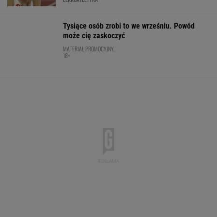
Skoda Kodiaq to spełnienie marzeń rodzin.
Ma 7 miejsc, ogromny bagażnik i jest gotowa
na wszystko!
MATERIAŁ PROMOCYJNY
Będzie bojkot turnieju w Polsce? Nadal
jest gorąco
PIŁKA NOŻNA
Rozstrzygnęli mecz Igi Świątek z Kostiuk.
Koniec w trzech setach