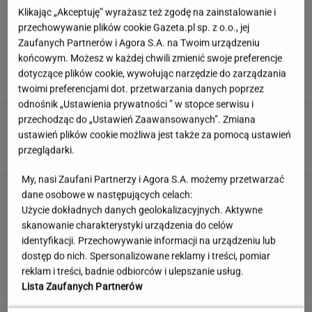
Klikając „Akceptuję” wyrażasz też zgodę na zainstalowanie i
przechowywanie plików cookie Gazeta.pl sp. z o.o., jej
Zaufanych Partnerów i Agora S.A. na Twoim urządzeniu
Anastazja Kuś mistrzynią świata! Historyczny
końcowym. Możesz w każdej chwili zmienić swoje preferencje
występ, brawo!
dotyczące plików cookie, wywołując narzędzie do zarządzania
twoimi preferencjami dot. przetwarzania danych poprzez
odnośnik „Ustawienia prywatności ” w stopce serwisu i
przechodząc do „Ustawień Zaawansowanych”. Zmiana
Quiz - te polskie seriale powinni kojarzyć
wszyscy. Rozpoznasz je?
ustawień plików cookie możliwa jest także za pomocą ustawień
przeglądarki.
My, nasi Zaufani Partnerzy i Agora S.A. możemy przetwarzać
Jedno przekonanie może utrudniać życie
dane osobowe w następujących celach:
osobom z astygmatyzmem. Zwłaszcza latem
Użycie dokładnych danych geolokalizacyjnych. Aktywne
MATERIAŁ PROMOCYJNY
skanowanie charakterystyki urządzenia do celów
identyfikacji. Przechowywanie informacji na urządzeniu lub
dostęp do nich. Spersonalizowane reklamy i treści, pomiar
Uciekli z Warszawy do
reklam i treści, badnie odbiorców i ulepszanie usług.
Łomianek. Dziś mówią o jednym: korkach
Lista Zaufanych Partnerów
SUBSKRYPCJA