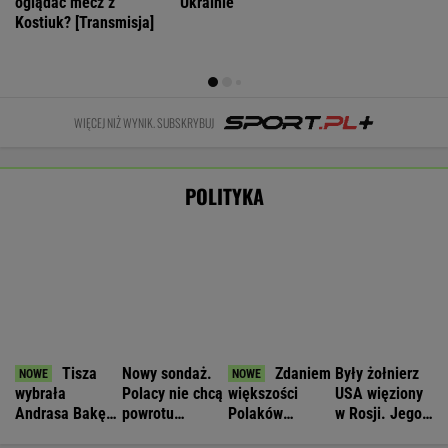
Tisza
Nowy sondaż.
Zdaniem
Były żołnierz
wybrała
Polacy nie chcą
większości
USA więziony
Andrasa Bakę
powrotu
Polaków
w Rosji. Jego
na kandydata
Morawieckiego
Kwaśniewski
stan jest
na prezydenta
był najlepszym
krytyczny
prezydentem
WIADOMOŚCI