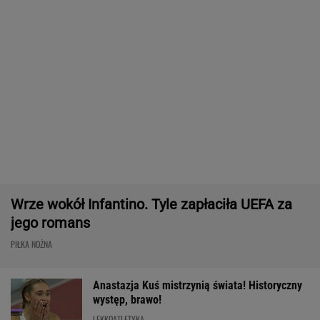
Wrze wokół Infantino. Tyle zapłaciła UEFA za
jego romans
PIŁKA NOŻNA
Anastazja Kuś mistrzynią świata! Historyczny
występ, brawo!
LEKKOATLETYKA
Tysiące osób zrobi to we wrześniu. Powód
może cię zaskoczyć
MATERIAŁ PROMOCYJNY,
18+