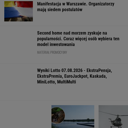
WSPÓŁPRACA PŁATNA Z WYBORCZA.PL
ZROZUM, POZNAJ, ODKRYWAJ
SEKCJA Z SUBSKRYPCJĄ
Katarzyna poroniła. Lekarka uparła się przy
skrobance
Daniel Olbrychski ocenzurowany przez
Ministerstwo Kultury? "Zostałem opluty"
"Patrz w talerz, a nie w cycki". Jak długo
jeszcze matki będą to znosić
Zaćmienie 12 sierpnia: praktyczny przewodnik