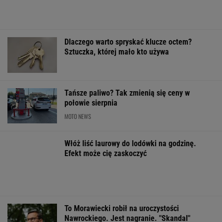
Tańsze paliwo? Tak zmienią się ceny w
połowie sierpnia
MOTO NEWS
Włóż liść laurowy do lodówki na godzinę.
Efekt może cię zaskoczyć
To Morawiecki robił na uroczystości
Nawrockiego. Jest nagranie. "Skandal"
Sandały Keen to synonim wakacyjnego
komfortu - teraz tańsze o niemal 100 zł
OFERTY AVANTI24