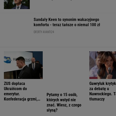
ZUS dopłaca
Pytamy o 15 osób,
Gawryluk kryty
Ukraińcom do
których wstyd nie
za debatę u
emerytur.
znać. Wiesz, z czego
Nawrockiego. T
Konfederacja grzmi,
słyną?
tłumaczy
ale zapomina o ważnej
rzeczy
ŻYĆ LEPIEJ