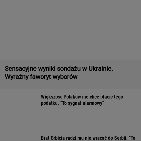
Sensacyjne wyniki sondażu w Ukrainie.
Wyraźny faworyt wyborów
Większość Polaków nie chce płacić tego
podatku. "To sygnał alarmowy"
Brat Grbicia radzi mu nie wracać do Serbii. "To
przerażające"
SIATKÓWKA