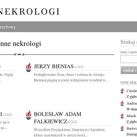
grzebowy
Inne nekrologi
Szukaj
Imię i naz
JERZY BIENIAS
Ź
ŁÓDŹ
lu. Nigdy
Podziękowanie Żona, dzieci i rodzina dr. Jerzego
..
Bieniasa pragną wyrazić wdzięczność za udział w...
INNE NE
Czesła
Z głęb
Andrze
W dniu 
I
BOLESŁAW ADAM
ŁÓDŹ
Marek 
FALKIEWICZ
Z głęb
1 lat w
ŁÓDŹ
po...
Bartos
Wszystkim Przyjaciołom, Znajomym i Sąsiadom,
Dzisiaj
którzy uczestniczyli w uroczystości...