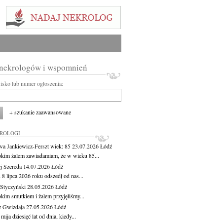
 nekrologów i wspomnień
wisko lub numer ogłoszenia:
+ szukanie zaawansowane
KROLOGI
wa Jankiewicz-Ferszt
wiek: 85
23.07.2026
Łódź
okim żalem zawiadamiam, że w wieku 85...
j Szereda
14.07.2026
Łódź
8 lipca 2026 roku odszedł od nas...
Styczyński
28.05.2026
Łódź
okim smutkiem i żalem przyjęliśmy...
z Gwizdała
27.05.2026
Łódź
 mija dziesięć lat od dnia, kiedy...