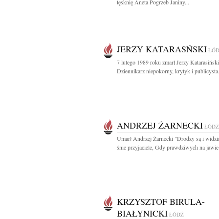
tęsknię Aneta Pogrzeb Janiny...
JERZY KATARASŃSKI
ŁÓ
7 lutego 1989 roku zmarł Jerzy Katarasiński
Dziennikarz niepokorny, krytyk i publicysta.
ANDRZEJ ŻARNECKI
ŁÓDŹ
Umarł Andrzej Żarnecki "Drodzy są i widzi
śnie przyjaciele, Gdy prawdziwych na jawie.
KRZYSZTOF BIRULA-
BIAŁYNICKI
ŁÓDŹ