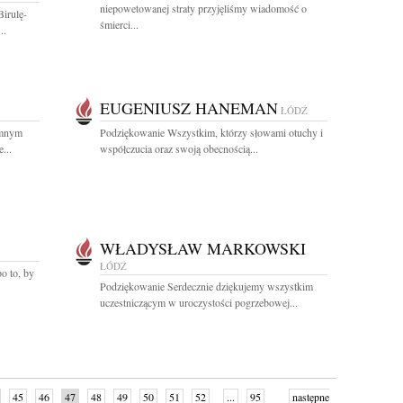
niepowetowanej straty przyjęliśmy wiadomość o
irulę-
śmierci...
..
EUGENIUSZ HANEMAN
ŁÓDŹ
omnym
Podziękowanie Wszystkim, którzy słowami otuchy i
...
współczucia oraz swoją obecnością...
WŁADYSŁAW MARKOWSKI
ŁÓDŹ
po to, by
Podziękowanie Serdecznie dziękujemy wszystkim
uczestniczącym w uroczystości pogrzebowej...
45
46
47
48
49
50
51
52
...
95
następne