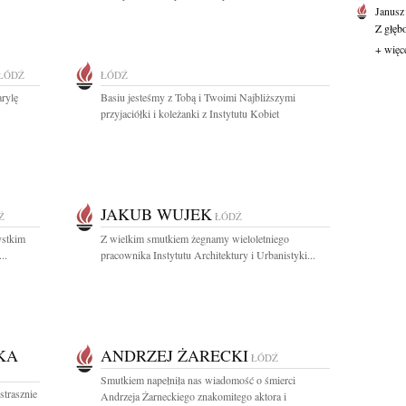
Janusz
Z głęb
+ więc
ŁÓDŹ
ŁÓDŹ
rylę
Basiu jesteśmy z Tobą i Twoimi Najbliższymi
przyjaciółki i koleżanki z Instytutu Kobiet
JAKUB WUJEK
Ź
ŁÓDŹ
ystkim
Z wielkim smutkiem żegnamy wieloletniego
..
pracownika Instytutu Architektury i Urbanistyki...
KA
ANDRZEJ ŻARECKI
ŁÓDŹ
Smutkiem napełniła nas wiadomość o śmierci
strasznie
Andrzeja Żarneckiego znakomitego aktora i