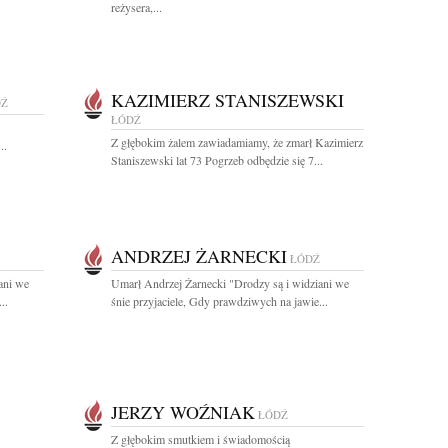
reżysera,...
KAZIMIERZ STANISZEWSKI
DŹ
ŁÓDŹ
Z głębokim żalem zawiadamiamy, że zmarł Kazimierz
..
Staniszewski lat 73 Pogrzeb odbędzie się 7...
ANDRZEJ ŻARNECKI
ŁÓDŹ
ani we
Umarł Andrzej Żarnecki "Drodzy są i widziani we
..
śnie przyjaciele, Gdy prawdziwych na jawie...
JERZY WOŹNIAK
ŁÓDŹ
Z głębokim smutkiem i świadomością