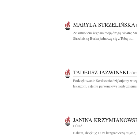
MARYLA STRZELIŃSKA
Ze smutkiem żegnam moją drogą Siostrę Ma
Strzelińską Burka jednoczę się z Tobą w...
TADEUSZ JAŹWIŃSKI
ŁÓD
Podziękowanie Serdecznie dziękujemy wsz
lekarzom, całemu personelowi medycznemu.
JANINA KRZYMIANOWS
ŁÓDŹ
Babciu, dziękuję Ci za bezgraniczną miłość, 