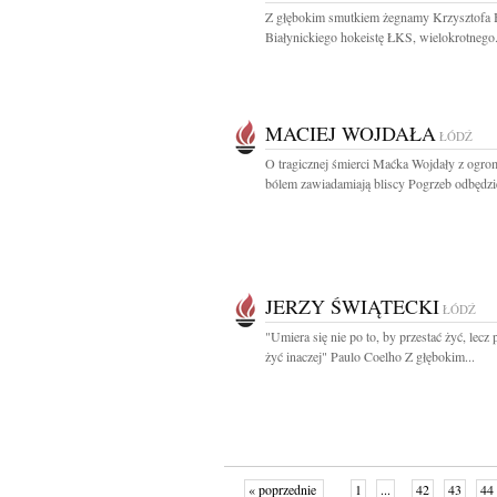
Z głębokim smutkiem żegnamy Krzysztofa B
Białynickiego hokeistę ŁKS, wielokrotnego.
MACIEJ WOJDAŁA
ŁÓDŹ
O tragicznej śmierci Maćka Wojdały z ogr
bólem zawiadamiają bliscy Pogrzeb odbędzie
JERZY ŚWIĄTECKI
ŁÓDŹ
"Umiera się nie po to, by przestać żyć, lecz 
żyć inaczej" Paulo Coelho Z głębokim...
« poprzednie
1
...
42
43
44