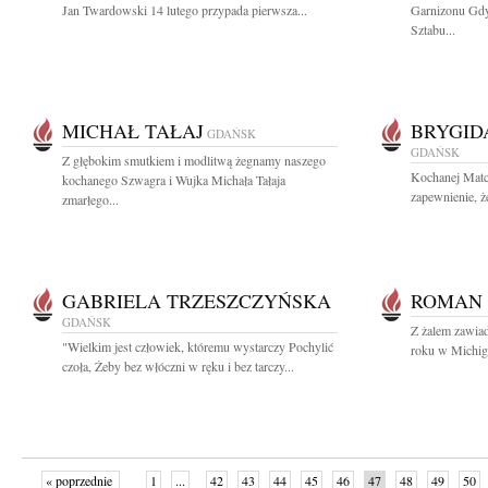
Jan Twardowski 14 lutego przypada pierwsza...
Garnizonu Gdy
Sztabu...
MICHAŁ TAŁAJ
BRYGI
GDAŃSK
GDAŃSK
Z głębokim smutkiem i modlitwą żegnamy naszego
Kochanej Matc
kochanego Szwagra i Wujka Michała Tałaja
zapewnienie, ż
zmarłego...
GABRIELA TRZESZCZYŃSKA
ROMAN
GDAŃSK
Z żalem zawia
"Wielkim jest człowiek, któremu wystarczy Pochylić
roku w Michiga
czoła, Żeby bez włóczni w ręku i bez tarczy...
« poprzednie
1
...
42
43
44
45
46
47
48
49
50