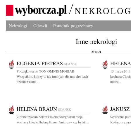
Nekrologi
Odeszli
Poradnik pogrzebowy
Inne nekrologi
EUGENIA PIETRAS
HELENA
GDAŃSK
Podziękowanie NON OMNIS MORIAR
13 marca 2011
Wszystkim, którzy w tak trudnych dla nas chwilach
kochana Ciocia
dzielili z nami...
marca...
HELENA BRAUN
JANUSZ
GDAŃSK
Z prawdziwym bólem i żalem pożegnałem moją
Serdeczne podz
kochaną Ciocię Helenę Braun Aniu, zawsze byłaś,...
Kolegom z prac