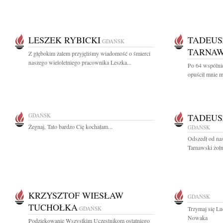
LESZEK RYBICKI
TADEUS
GDAŃSK
TARNAW
Z głębokim żalem przyjęliśmy wiadomość o śmierci
naszego wieloletniego pracownika Leszka...
Po 64 wspólnie
opuścił mnie 
GDAŃSK
TADEUS
Żegnaj, Tato bardzo Cię kochałam...
GDAŃSK
Odszedł od nas
Tarnawski żołn
KRZYSZTOF WIESŁAW
GDAŃSK
TUCHOŁKA
GDAŃSK
Trzymaj się Lu
Nowaka
Podziękowanie Wszystkim Uczestnikom ostatniego