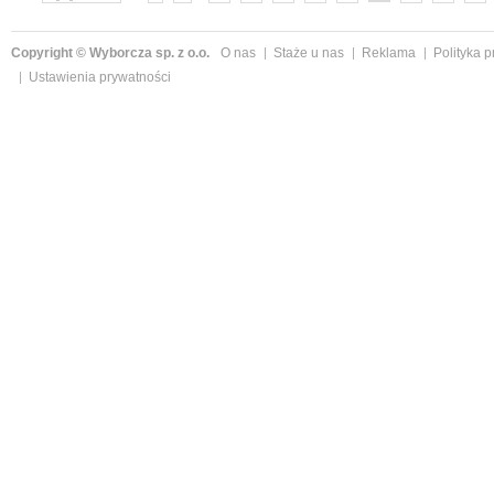
»
Copyright © Wyborcza sp. z o.o.
O nas
Staże u nas
Reklama
Polityka 
Ustawienia prywatności