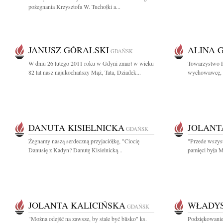
pożegnania Krzysztofa W. Tuchołki a...
JANUSZ GÓRALSKI
ALINA 
GDAŃSK
W dniu 26 lutego 2011 roku w Gdyni zmarł w wieku
Towarzystwo Pr
82 lat nasz najukochańszy Mąż, Tata, Dziadek...
wychowawcę, ł
DANUTA KISIELNICKA
JOLANT
GDAŃSK
Żegnamy naszą serdeczną przyjaciółkę, "Ciocię
"Przede wszyst
Danusię z Kadyn? Danutę Kisielnicką...
pamięci była M
JOLANTA KALICIŃSKA
WŁADY
GDAŃSK
"Można odejść na zawsze, by stale być blisko" ks.
Podziękowani