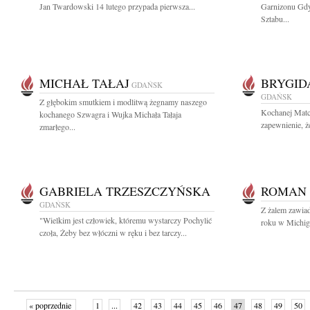
Jan Twardowski 14 lutego przypada pierwsza...
Garnizonu Gdy
Sztabu...
MICHAŁ TAŁAJ
BRYGI
GDAŃSK
GDAŃSK
Z głębokim smutkiem i modlitwą żegnamy naszego
Kochanej Matc
kochanego Szwagra i Wujka Michała Tałaja
zapewnienie, ż
zmarłego...
GABRIELA TRZESZCZYŃSKA
ROMAN
GDAŃSK
Z żalem zawia
"Wielkim jest człowiek, któremu wystarczy Pochylić
roku w Michiga
czoła, Żeby bez włóczni w ręku i bez tarczy...
« poprzednie
1
...
42
43
44
45
46
47
48
49
50