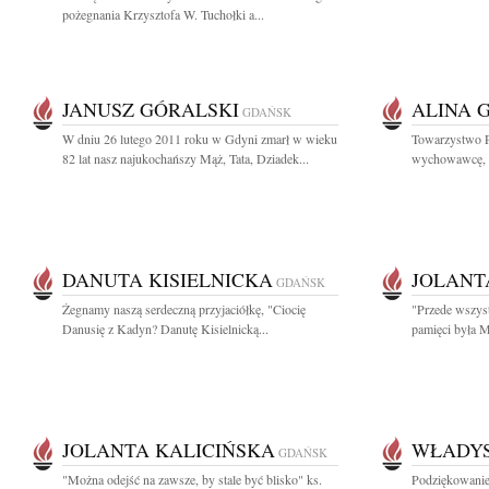
pożegnania Krzysztofa W. Tuchołki a...
JANUSZ GÓRALSKI
ALINA 
GDAŃSK
W dniu 26 lutego 2011 roku w Gdyni zmarł w wieku
Towarzystwo Pr
82 lat nasz najukochańszy Mąż, Tata, Dziadek...
wychowawcę, ł
DANUTA KISIELNICKA
JOLANT
GDAŃSK
Żegnamy naszą serdeczną przyjaciółkę, "Ciocię
"Przede wszyst
Danusię z Kadyn? Danutę Kisielnicką...
pamięci była M
JOLANTA KALICIŃSKA
WŁADY
GDAŃSK
"Można odejść na zawsze, by stale być blisko" ks.
Podziękowani