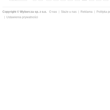
»
Copyright © Wyborcza sp. z o.o.
O nas
Staże u nas
Reklama
Polityka 
Ustawienia prywatności