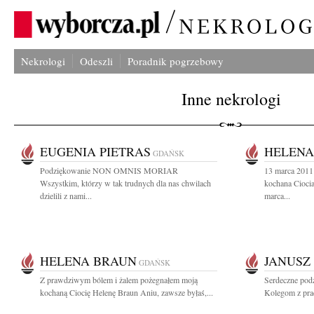
Nekrologi
Odeszli
Poradnik pogrzebowy
Inne nekrologi
EUGENIA PIETRAS
HELENA
GDAŃSK
Podziękowanie NON OMNIS MORIAR
13 marca 2011
Wszystkim, którzy w tak trudnych dla nas chwilach
kochana Ciocia
dzielili z nami...
marca...
HELENA BRAUN
JANUSZ
GDAŃSK
Z prawdziwym bólem i żalem pożegnałem moją
Serdeczne podz
kochaną Ciocię Helenę Braun Aniu, zawsze byłaś,...
Kolegom z prac