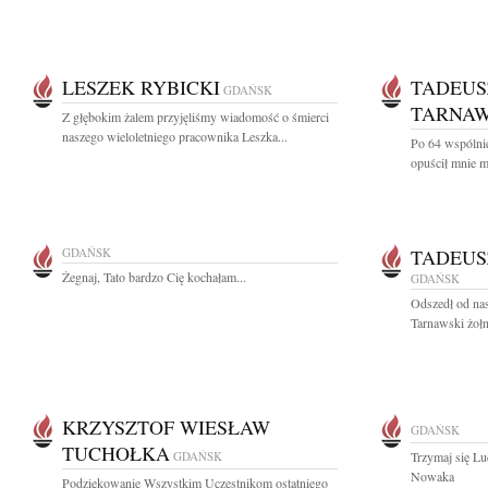
LESZEK RYBICKI
TADEUS
GDAŃSK
TARNAW
Z głębokim żalem przyjęliśmy wiadomość o śmierci
naszego wieloletniego pracownika Leszka...
Po 64 wspólnie
opuścił mnie 
GDAŃSK
TADEUS
Żegnaj, Tato bardzo Cię kochałam...
GDAŃSK
Odszedł od nas
Tarnawski żołn
KRZYSZTOF WIESŁAW
GDAŃSK
TUCHOŁKA
GDAŃSK
Trzymaj się Lu
Nowaka
Podziękowanie Wszystkim Uczestnikom ostatniego