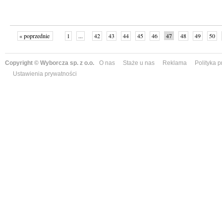
« poprzednie
1
...
42
43
44
45
46
47
48
49
50
»
Copyright © Wyborcza sp. z o.o.
O nas
Staże u nas
Reklama
Polityka 
Ustawienia prywatności