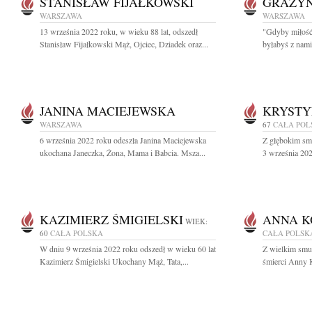
STANISŁAW FIJAŁKOWSKI
GRAŻYN
WARSZAWA
WARSZAWA
13 września 2022 roku, w wieku 88 lat, odszedł
"Gdyby miłość 
Stanisław Fijałkowski Mąż, Ojciec, Dziadek oraz...
byłabyś z nami
JANINA MACIEJEWSKA
KRYSTY
WARSZAWA
67
CAŁA POL
6 września 2022 roku odeszła Janina Maciejewska
Z głębokim sm
ukochana Janeczka, Żona, Mama i Babcia. Msza...
3 września 202
KAZIMIERZ ŚMIGIELSKI
ANNA K
WIEK:
60
CAŁA POLSKA
CAŁA POLSK
W dniu 9 września 2022 roku odszedł w wieku 60 lat
Z wielkim smu
Kazimierz Śmigielski Ukochany Mąż, Tata,...
śmierci Anny K