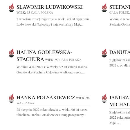
SŁAWOMIR LUDWIKOWSKI
STEFAN
WIEK: 63
CAŁA POLSKA
CAŁA POLSK
2 września zmarł tragicznie w wieku 63 lat Sławomir
W dniu 6 wrześ
Ludwikowski Najlepszy i najukochańszy Mąż,...
Stefania Golis
HALINA GODLEWSKA-
DANUTA
STACHURA
WIEK: 92
CAŁA POLSKA
Z głębokim żal
2022 r. po dług
W dniu 04.09.2022 r. w wieku 92 lat zmarła Halina
Godlewska-Stachura Człowiek wielkiego serca,...
HANKA POLSAKIEWICZ
JANUSZ
WIEK: 96
WARSZAWA
MICHAŁ
28 sierpnia 2022 roku odeszła w wieku 96 lat nasza
Z głębokim żal
ukochana Hanka Polsakiewicz Hanię pożegnamy...
2022 roku zma
Mąż,...