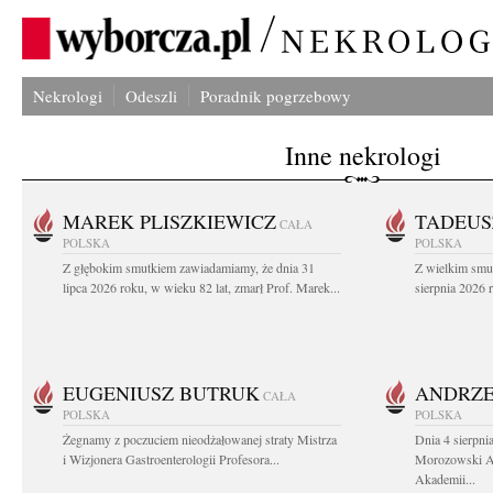
Nekrologi
Odeszli
Poradnik pogrzebowy
Inne nekrologi
MAREK PLISZKIEWICZ
TADEUS
CAŁA
POLSKA
POLSKA
Z głębokim smutkiem zawiadamiamy, że dnia 31
Z wielkim smu
lipca 2026 roku, w wieku 82 lat, zmarł Prof. Marek...
sierpnia 2026 r
EUGENIUSZ BUTRUK
ANDRZE
CAŁA
POLSKA
POLSKA
Żegnamy z poczuciem nieodżałowanej straty Mistrza
Dnia 4 sierpni
i Wizjonera Gastroenterologii Profesora...
Morozowski Ab
Akademii...