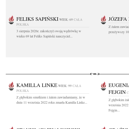
FELIKS SAPIŃSKI
JÓZEFA
WIEK: 69
CAŁA
POLSKA
Z żalem zawiad
3 sierpnia 2026r. zakończył swoją wędrówkę w
przeżywszy 104
wieku 69 lat Feliks Sapiński nauczyciel...
KAMILLA LINKE
EUGENI
WIEK: 99
CAŁA
POLSKA
FEJGIN
C
Z głębokim smutkiem i żalem zawiadamiamy, że w
Z głębokim ża
dniu 11 września 2022 roku zmarła Kamilla Linke...
września 2022
Fejgin...