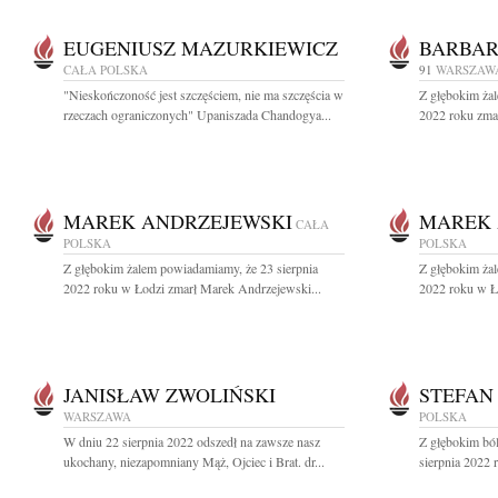
EUGENIUSZ MAZURKIEWICZ
BARBAR
CAŁA POLSKA
91
WARSZAW
"Nieskończoność jest szczęściem, nie ma szczęścia w
Z głębokim żal
rzeczach ograniczonych" Upaniszada Chandogya...
2022 roku zmar
MAREK ANDRZEJEWSKI
MAREK 
CAŁA
POLSKA
POLSKA
Z głębokim żalem powiadamiamy, że 23 sierpnia
Z głębokim ża
2022 roku w Łodzi zmarł Marek Andrzejewski...
2022 roku w Ł
JANISŁAW ZWOLIŃSKI
STEFAN
WARSZAWA
POLSKA
W dniu 22 sierpnia 2022 odszedł na zawsze nasz
Z głębokim ból
ukochany, niezapomniany Mąż, Ojciec i Brat. dr...
sierpnia 2022 