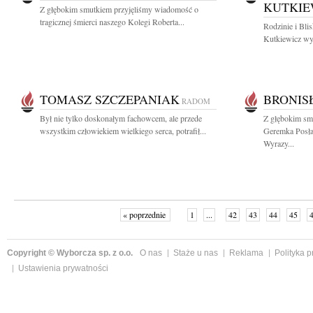
KUTKIE
Z głębokim smutkiem przyjęliśmy wiadomość o
tragicznej śmierci naszego Kolegi Roberta...
Rodzinie i Bli
Kutkiewicz wyr
TOMASZ SZCZEPANIAK
BRONIS
RADOM
Był nie tylko doskonałym fachowcem, ale przede
Z głębokim sm
wszystkim człowiekiem wielkiego serca, potrafił...
Geremka Posła
Wyrazy...
« poprzednie
1
...
42
43
44
45
Copyright © Wyborcza sp. z o.o.
O nas
Staże u nas
Reklama
Polityka 
Ustawienia prywatności