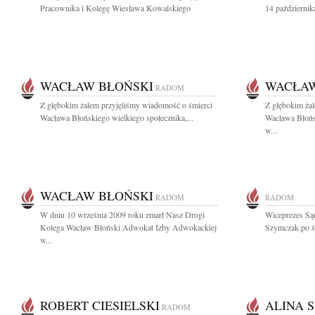
Pracownika i Kolegę Wiesława Kowalskiego
14 październik
WACŁAW BŁOŃSKI
WACŁAW
RADOM
Z głębokim żalem przyjęliśmy wiadomość o śmierci
Z głębokim ża
Wacława Błońskiego wielkiego społecznika,...
Wacława Błoń
w...
WACŁAW BŁOŃSKI
RADOM
RADOM
W dniu 10 września 2009 roku zmarł Nasz Drogi
Wiceprezes S
Kolega Wacław Błoński Adwokat Izby Adwokackiej
Szymczak po śm
w...
ROBERT CIESIELSKI
ALINA 
RADOM