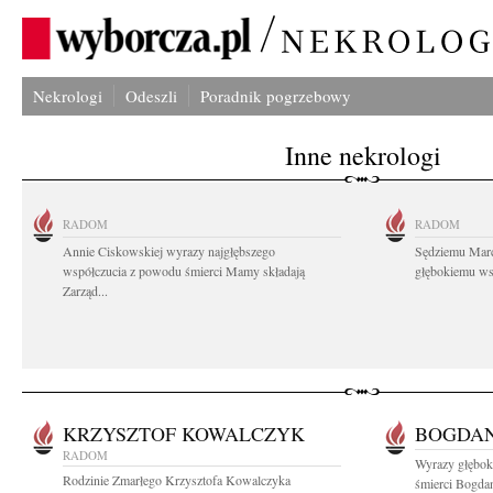
Nekrologi
Odeszli
Poradnik pogrzebowy
Inne nekrologi
RADOM
RADOM
Annie Ciskowskiej wyrazy najgłębszego
Sędziemu Mar
współczucia z powodu śmierci Mamy składają
głębokiemu wsp
Zarząd...
KRZYSZTOF KOWALCZYK
BOGDAN
RADOM
Wyrazy głębok
Rodzinie Zmarłego Krzysztofa Kowalczyka
śmierci Bogdan