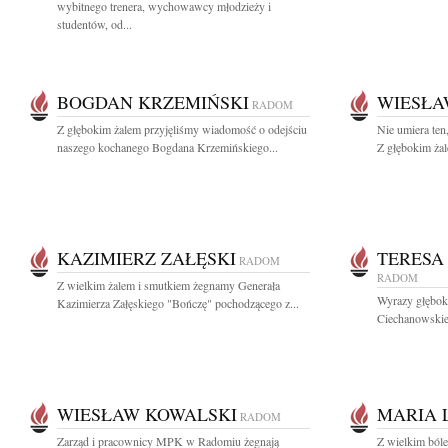
wybitnego trenera, wychowawcy młodzieży i
studentów, od...
BOGDAN KRZEMIŃSKI
WIESŁ
RADOM
Z głębokim żalem przyjęliśmy wiadomość o odejściu
Nie umiera ten
naszego kochanego Bogdana Krzemińskiego...
Z głębokim żal
KAZIMIERZ ZAŁĘSKI
TERESA
RADOM
RADOM
Z wielkim żalem i smutkiem żegnamy Generała
Wyrazy głęboki
Kazimierza Załęskiego "Bończę" pochodzącego z...
Ciechanowskie
WIESŁAW KOWALSKI
MARIA 
RADOM
Zarząd i pracownicy MPK w Radomiu żegnają
Z wielkim ból