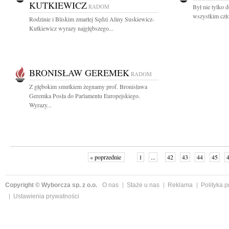
KUTKIEWICZ
RADOM
Był nie tylko 
wszystkim czło
Rodzinie i Bliskim zmarłej Sędzi Aliny Suskiewicz-
Kutkiewicz wyrazy najgłębszego...
BRONISŁAW GEREMEK
RADOM
Z głębokim smutkiem żegnamy prof. Bronisława
Geremka Posła do Parlamentu Europejskiego.
Wyrazy...
« poprzednie
1
...
42
43
44
45
Copyright © Wyborcza sp. z o.o.
O nas
Staże u nas
Reklama
Polityka 
Ustawienia prywatności