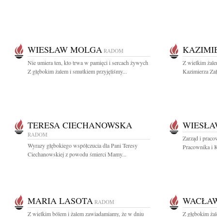
WIESŁAW MOLGA
KAZIMI
RADOM
Nie umiera ten, kto trwa w pamięci i sercach żywych
Z wielkim żal
Z głębokim żalem i smutkiem przyjęliśmy...
Kazimierza Zał
TERESA CIECHANOWSKA
WIESŁA
RADOM
Zarząd i prac
Wyrazy głębokiego współczucia dla Pani Teresy
Pracownika i 
Ciechanowskiej z powodu śmierci Mamy...
MARIA LASOTA
WACŁAW
RADOM
Z wielkim bólem i żalem zawiadamiamy, że w dniu
Z głębokim ża