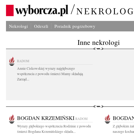
Nekrologi
Odeszli
Poradnik pogrzebowy
Inne nekrologi
RADOM
Annie Ciskowskiej wyrazy najgłębszego
współczucia z powodu śmierci Mamy składają
Zarząd...
BOGDAN KRZEMIŃSKI
BOGDAN
RADOM
Wyrazy głębokiego współczucia Rodzinie z powodu
Z głębokim ża
śmierci Bogdana Krzemińskiego składa...
naszego kocha