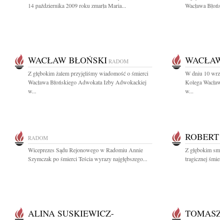
14 października 2009 roku zmarła Maria...
Wacława Błońsk
WACŁAW BŁOŃSKI
WACŁAW
RADOM
Z głębokim żalem przyjęliśmy wiadomość o śmierci
W dniu 10 wrz
Wacława Błońskiego Adwokata Izby Adwokackiej
Kolega Wacław
w...
w...
ROBERT 
RADOM
Wiceprezes Sądu Rejonowego w Radomiu Annie
Z głębokim sm
Szymczak po śmierci Teścia wyrazy najgłębszego...
tragicznej śmie
ALINA SUSKIEWICZ-
TOMASZ