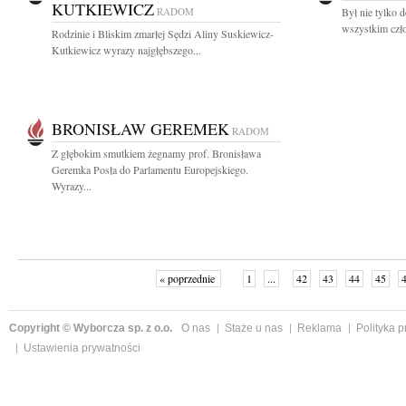
KUTKIEWICZ
RADOM
Był nie tylko 
wszystkim czło
Rodzinie i Bliskim zmarłej Sędzi Aliny Suskiewicz-
Kutkiewicz wyrazy najgłębszego...
BRONISŁAW GEREMEK
RADOM
Z głębokim smutkiem żegnamy prof. Bronisława
Geremka Posła do Parlamentu Europejskiego.
Wyrazy...
« poprzednie
1
...
42
43
44
45
Copyright © Wyborcza sp. z o.o.
O nas
Staże u nas
Reklama
Polityka 
Ustawienia prywatności