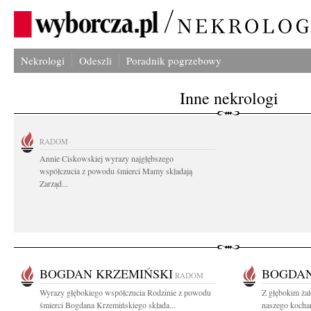
Nekrologi
Odeszli
Poradnik pogrzebowy
Inne nekrologi
RADOM
Annie Ciskowskiej wyrazy najgłębszego
współczucia z powodu śmierci Mamy składają
Zarząd...
BOGDAN KRZEMIŃSKI
BOGDAN
RADOM
Wyrazy głębokiego współczucia Rodzinie z powodu
Z głębokim ża
śmierci Bogdana Krzemińskiego składa...
naszego kocha