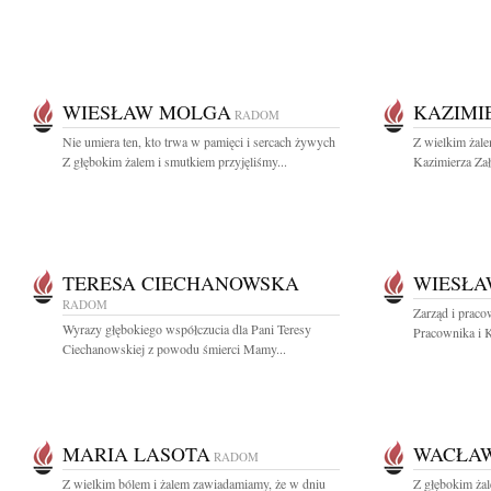
WIESŁAW MOLGA
KAZIMI
RADOM
Nie umiera ten, kto trwa w pamięci i sercach żywych
Z wielkim żal
Z głębokim żalem i smutkiem przyjęliśmy...
Kazimierza Zał
TERESA CIECHANOWSKA
WIESŁA
RADOM
Zarząd i prac
Wyrazy głębokiego współczucia dla Pani Teresy
Pracownika i 
Ciechanowskiej z powodu śmierci Mamy...
MARIA LASOTA
WACŁAW
RADOM
Z wielkim bólem i żalem zawiadamiamy, że w dniu
Z głębokim ża