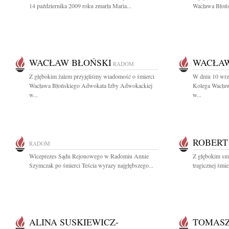
14 października 2009 roku zmarła Maria...
Wacława Błońsk
WACŁAW BŁOŃSKI
WACŁAW
RADOM
Z głębokim żalem przyjęliśmy wiadomość o śmierci
W dniu 10 wrz
Wacława Błońskiego Adwokata Izby Adwokackiej
Kolega Wacław
w...
w...
ROBERT 
RADOM
Wiceprezes Sądu Rejonowego w Radomiu Annie
Z głębokim sm
Szymczak po śmierci Teścia wyrazy najgłębszego...
tragicznej śmie
ALINA SUSKIEWICZ-
TOMASZ