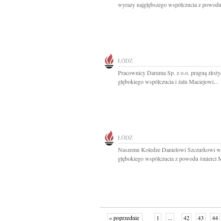
wyrazy najgłębszego współczucia z powodu.
ŁÓDŹ
Pracownicy Daruma Sp. z o.o. pragną złoż
głębokiego współczucia i żalu Maciejowi...
ŁÓDŹ
Naszemu Koledze Danielowi Szczurkowi w
głębokiego współczucia z powodu śmierci 
« poprzednie
1
...
42
43
44