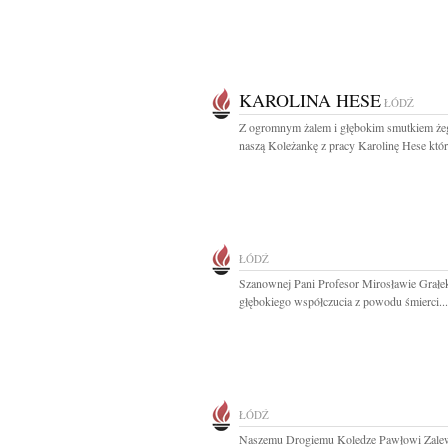
KAROLINA HESE
ŁÓDŹ
Z ogromnym żalem i głębokim smutkiem ż
naszą Koleżankę z pracy Karolinę Hese która
ŁÓDŹ
Szanownej Pani Profesor Mirosławie Grałe
głębokiego współczucia z powodu śmierci...
ŁÓDŹ
Naszemu Drogiemu Koledze Pawłowi Zale