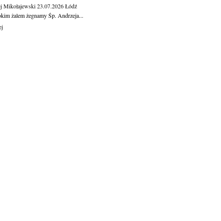
j Mikołajewski
23.07.2026
Łódź
okim żalem żegnamy Śp. Andrzeja...
ej