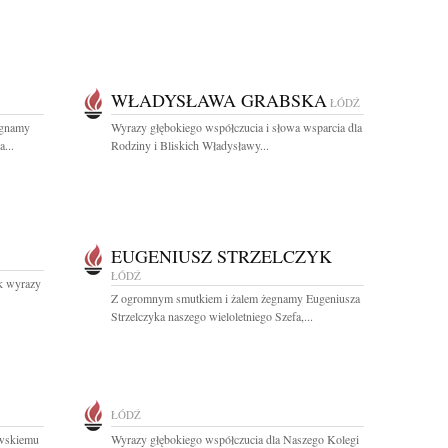
WŁADYSŁAWA GRABSKA
ŁÓDŹ
egnamy
Wyrazy głębokiego współczucia i słowa wsparcia dla
...
Rodziny i Bliskich Władysławy...
EUGENIUSZ STRZELCZYK
ŁÓDŹ
k wyrazy
Z ogromnym smutkiem i żalem żegnamy Eugeniusza
Strzelczyka naszego wieloletniego Szefa,...
ŁÓDŹ
wskiemu
Wyrazy głębokiego współczucia dla Naszego Kolegi