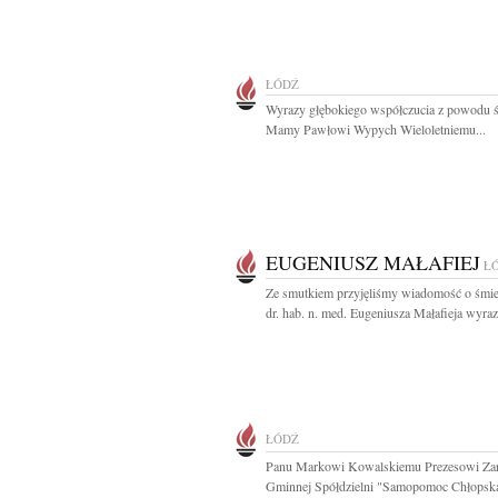
ŁÓDŹ
Wyrazy głębokiego współczucia z powodu ś
Mamy Pawłowi Wypych Wieloletniemu...
EUGENIUSZ MAŁAFIEJ
Ł
Ze smutkiem przyjęliśmy wiadomość o śmier
dr. hab. n. med. Eugeniusza Małafieja wyrazy
ŁÓDŹ
Panu Markowi Kowalskiemu Prezesowi Za
Gminnej Spółdzielni "Samopomoc Chłopska