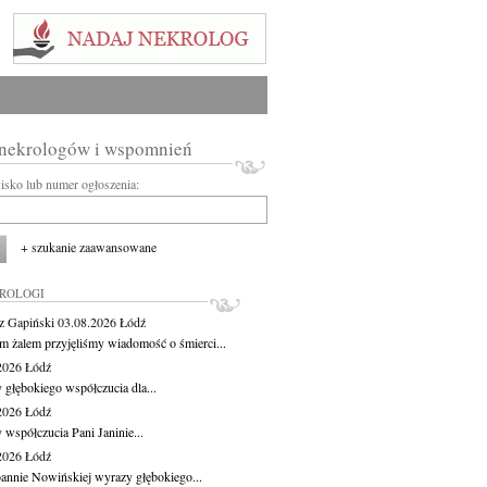
 nekrologów i wspomnień
wisko lub numer ogłoszenia:
+ szukanie zaawansowane
KROLOGI
z Gapiński
03.08.2026
Łódź
m żalem przyjęliśmy wiadomość o śmierci...
.2026
Łódź
 głębokiego współczucia dla...
.2026
Łódź
 współczucia Pani Janinie...
.2026
Łódź
oannie Nowińskiej wyrazy głębokiego...