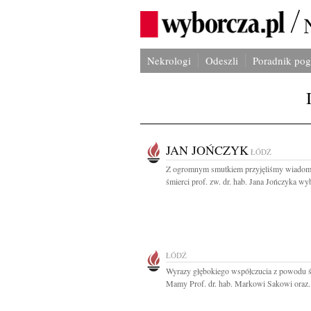
Nekrologi
Odeszli
Poradnik po
JAN JOŃCZYK
ŁÓDŹ
Z ogromnym smutkiem przyjęliśmy wiadom
śmierci prof. zw. dr. hab. Jana Jończyka wyb
ŁÓDŹ
Wyrazy głębokiego współczucia z powodu ś
Mamy Prof. dr. hab. Markowi Sakowi oraz..