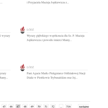
..
i Przyjaciela Macieja Jopkiewicza z...
ŁÓDŹ
yć wyrazy
Wyrazy głębokiego współczucia dla Sz. P. Macieja
Jopkiewicza z powodu śmierci Mamy...
ŁÓDŹ
yrazy
Pani Agacie Marks Pielęgniarce Oddziałowej Stacji
Mamy...
Dializ w Piotrkowie Trybunalskim oraz Jej...
45
46
47
48
49
50
51
52
...
516
następne