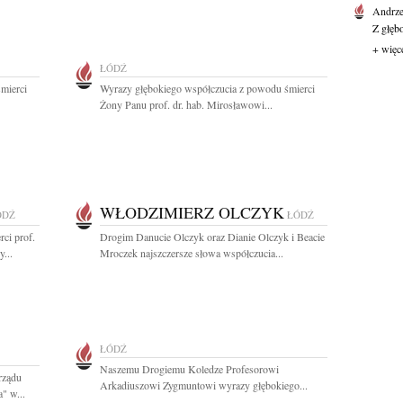
Andrze
Z głęb
+ więc
ŁÓDŹ
mierci
Wyrazy głębokiego współczucia z powodu śmierci
Żony Panu prof. dr. hab. Mirosławowi...
WŁODZIMIERZ OLCZYK
ÓDŹ
ŁÓDŹ
ci prof.
Drogim Danucie Olczyk oraz Dianie Olczyk i Beacie
...
Mroczek najszczersze słowa współczucia...
ŁÓDŹ
Naszemu Drogiemu Koledze Profesorowi
rządu
Arkadiuszowi Zygmuntowi wyrazy głębokiego...
" w...