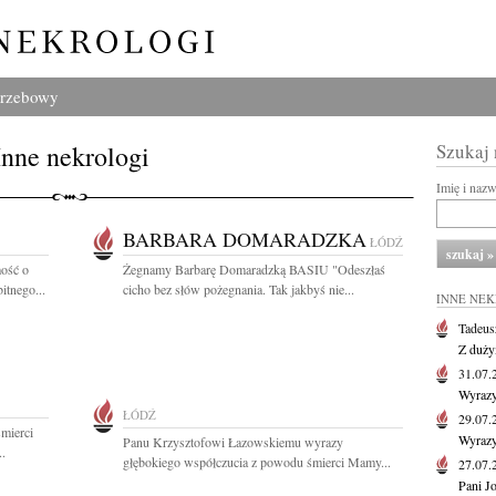
grzebowy
Inne nekrologi
Szukaj
Imię i naz
BARBARA DOMARADZKA
ŁÓDŹ
ość o
Żegnamy Barbarę Domaradzką BASIU "Odeszłaś
itnego...
cicho bez słów pożegnania. Tak jakbyś nie...
INNE NE
Tadeus
Z duży
31.07
Wyrazy
ŁÓDŹ
29.07
mierci
Wyrazy
Panu Krzysztofowi Łazowskiemu wyrazy
.
głębokiego współczucia z powodu śmierci Mamy...
27.07
Pani J