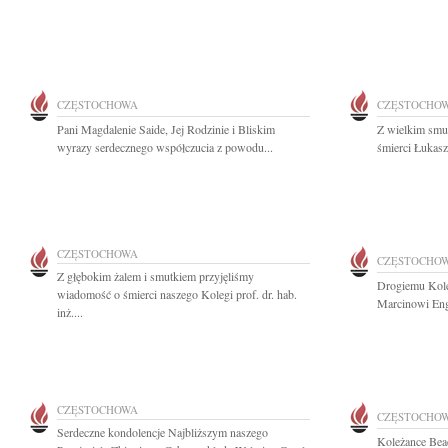
CZĘSTOCHOWA
CZĘSTOCHO
Pani Magdalenie Saide, Jej Rodzinie i Bliskim
Z wielkim smu
wyrazy serdecznego współczucia z powodu...
śmierci Łukasz
CZĘSTOCHOWA
CZĘSTOCHO
Z głębokim żalem i smutkiem przyjęliśmy
Drogiemu Kole
wiadomość o śmierci naszego Kolegi prof. dr. hab.
Marcinowi Eng
inż....
CZĘSTOCHOWA
CZĘSTOCHO
Serdeczne kondolencje Najbliższym naszego
Koleżance Bea