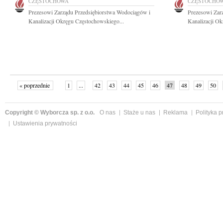
CZĘSTOCHOWA
CZĘSTOCHO
Prezesowi Zarządu Przedsiębiorstwa Wodociągów i
Prezesowi Zar
Kanalizacji Okręgu Częstochowskiego...
Kanalizacji Ok
« poprzednie
1
...
42
43
44
45
46
47
48
49
50
»
Copyright © Wyborcza sp. z o.o.
O nas
Staże u nas
Reklama
Polityka 
Ustawienia prywatności