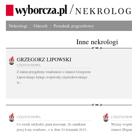
Nekrologi
Odeszli
Poradnik pogrzebowy
Inne nekrologi
GRZEGORZ LIPOWSKI
CZĘSTOCHOWA
Z żalem przyjęliśmy wiadomość o śmierci Grzegorza
Lipowskiego byłego wojewody częstochowskiego
w...
CZĘSTOCHOWA
CZĘSTOCHO
Cz owiek odchodzi, pami pozostaje. Ze smutkiem
Wyrazy współc
przyj li my wiadomo , e w dniu 24 listopada 2015...
śmierci Zbigni