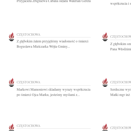
Przyjaciela Zbigniewa Cabana składa Walerian Gerela
współczucia i 
CZĘSTOCHOWA
CZĘSTOCHO
Z głębokim żalem przyjęliśmy wiadomość o śmierci
Z głębokim sm
Bogusława Mielczarka Wójta Gminy...
Pana Włodzimie
CZĘSTOCHOWA
CZĘSTOCHO
Markowi Mamoniowi skladamy wyrazy współczucia
Serdeczne wyr
po śmierci Ojca Marku, jesteśmy myślami z...
Matki mgr inż
CZĘSTOCHOWA
CZĘSTOCHO