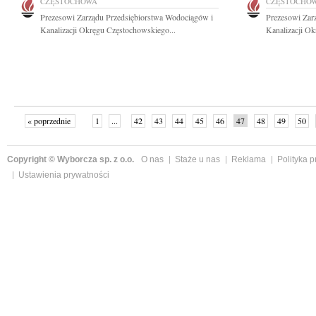
CZĘSTOCHOWA
CZĘSTOCHO
Prezesowi Zarządu Przedsiębiorstwa Wodociągów i
Prezesowi Zar
Kanalizacji Okręgu Częstochowskiego...
Kanalizacji Ok
« poprzednie
1
...
42
43
44
45
46
47
48
49
50
»
Copyright © Wyborcza sp. z o.o.
O nas
Staże u nas
Reklama
Polityka 
Ustawienia prywatności