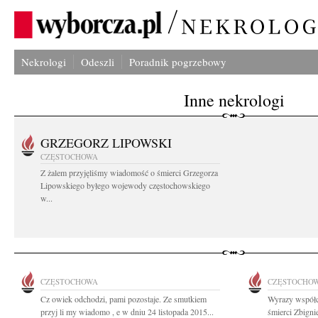
Nekrologi
Odeszli
Poradnik pogrzebowy
Inne nekrologi
GRZEGORZ LIPOWSKI
CZĘSTOCHOWA
Z żalem przyjęliśmy wiadomość o śmierci Grzegorza
Lipowskiego byłego wojewody częstochowskiego
w...
CZĘSTOCHOWA
CZĘSTOCHO
Cz owiek odchodzi, pami pozostaje. Ze smutkiem
Wyrazy współc
przyj li my wiadomo , e w dniu 24 listopada 2015...
śmierci Zbigni