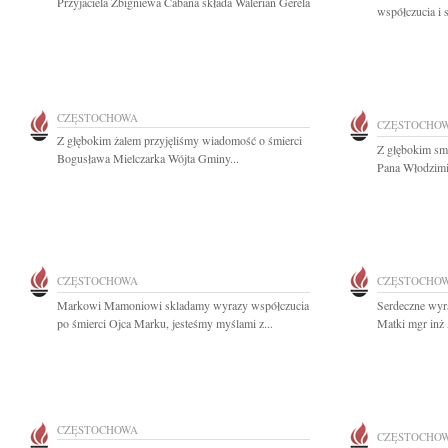
Przyjaciela Zbigniewa Cabana składa Walerian Gerela
współczucia i 
CZĘSTOCHOWA
CZĘSTOCHO
Z głębokim żalem przyjęliśmy wiadomość o śmierci
Z głębokim sm
Bogusława Mielczarka Wójta Gminy...
Pana Włodzimie
CZĘSTOCHOWA
CZĘSTOCHO
Markowi Mamoniowi skladamy wyrazy współczucia
Serdeczne wyr
po śmierci Ojca Marku, jesteśmy myślami z...
Matki mgr inż
CZĘSTOCHOWA
CZĘSTOCHO