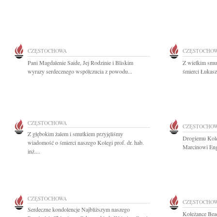
CZĘSTOCHOWA
CZĘSTOCHO
Pani Magdalenie Saide, Jej Rodzinie i Bliskim
Z wielkim smu
wyrazy serdecznego współczucia z powodu...
śmierci Łukasz
CZĘSTOCHOWA
CZĘSTOCHO
Z głębokim żalem i smutkiem przyjęliśmy
Drogiemu Kole
wiadomość o śmierci naszego Kolegi prof. dr. hab.
Marcinowi Eng
inż....
CZĘSTOCHOWA
CZĘSTOCHO
Serdeczne kondolencje Najbliższym naszego
Koleżance Bea