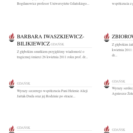
Bogdanowicz profesor Uniwersytetu Gdańskiego...
współczucia z 
BARBARA IWASZKIEWICZ-
ZBIOR
BILIKIEWICZ
GDAŃSK
Z głębokim ża
kwietnia 2011
Z głębokim smutkiem przyjęliśmy wiadomość o
dr...
tragicznej śmierci 26 kwietnia 2011 roku prof. dr...
GDAŃSK
GDAŃSK
Wyrazy serdecz
Wyrazy szczerego współczucia Pani Helenie Alicji
Agnieszce Żele
Jaśtak-Duda oraz jej Rodzinie po stracie...
GDAŃSK
GDAŃSK