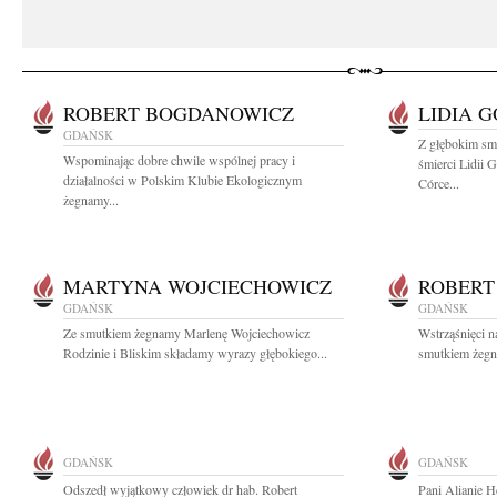
ROBERT BOGDANOWICZ
LIDIA 
GDAŃSK
Z głębokim sm
Wspominając dobre chwile wspólnej pracy i
śmierci Lidii
działalności w Polskim Klubie Ekologicznym
Córce...
żegnamy...
MARTYNA WOJCIECHOWICZ
ROBERT
GDAŃSK
GDAŃSK
Ze smutkiem żegnamy Marlenę Wojciechowicz
Wstrząśnięci n
Rodzinie i Bliskim składamy wyrazy głębokiego...
smutkiem żegna
GDAŃSK
GDAŃSK
Odszedł wyjątkowy człowiek dr hab. Robert
Pani Alianie 