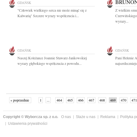
BRUNON
GDAŃSK
"Człowiek wielkiego serca nie może minąć się z
Z wielkim sm
Kalwarią" Szczere wyrazy współczucia i...
Czerwińskiego
wyrazy...
GDAŃSK
GDAŃSK
Naszej Koleżance Joannie Stawarz-Jankowskiej
Pani Helenie A
wyrazy głębokiego współczucia z powodu...
najserdeczniejs
« poprzednie
1
...
464
465
466
467
468
469
470
471
następne »
Copyright © Wyborcza sp. z o.o.
O nas
Staże u nas
Reklama
Polityka 
Ustawienia prywatności