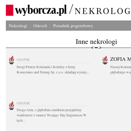
Nekrologi
Odeszli
Poradnik pogrzebowy
Inne nekrologi
ZOFIA 
GDAŃSK
Drogi Piotrze Koleżanki i Koledzy z firmy
Naszej Koleża
Konecranes and Demag Sp. z o.o. składają wyrazy...
głębokiego wspó
GDAŃSK
Droga Aniu, z głębokim smutkiem przyjęliśmy
wiadomość o śmierci Twojego Taty Eugeniusza W
tych...