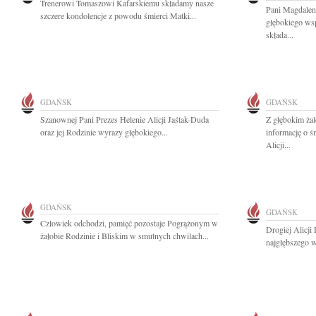
Trenerowi Tomaszowi Kafarskiemu składamy nasze
Pani Magdalen
szczere kondolencje z powodu śmierci Matki...
głębokiego ws
składa...
GDAŃSK
GDAŃSK
Szanownej Pani Prezes Helenie Alicji Jaśtak-Duda
Z głębokim ża
oraz jej Rodzinie wyrazy głębokiego...
informację o ś
Alicji...
GDAŃSK
GDAŃSK
Człowiek odchodzi, pamięć pozostaje Pogrążonym w
Drogiej Alicji
żałobie Rodzinie i Bliskim w smutnych chwilach...
najgłębszego w