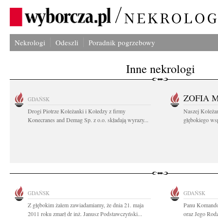
Nekrologi
Odeszli
Poradnik pogrzebowy
Inne nekrologi
ZOFIA 
GDAŃSK
Drogi Piotrze Koleżanki i Koledzy z firmy
Naszej Koleża
Konecranes and Demag Sp. z o.o. składają wyrazy...
głębokiego wspó
GDAŃSK
GDAŃSK
Z głębokim żalem zawiadamiamy, że dnia 21. maja
Panu Komando
2011 roku zmarł dr inż. Janusz Podstawczyński...
oraz Jego Rodz