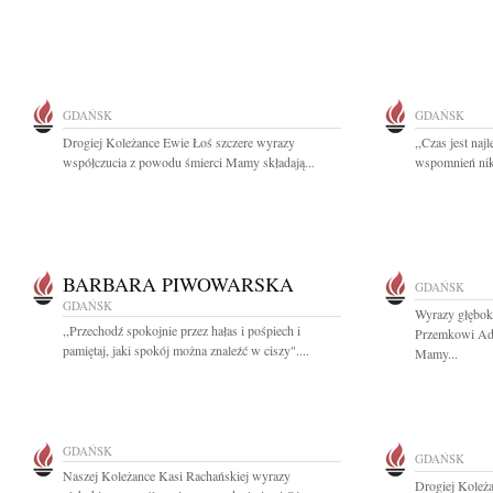
GDAŃSK
GDAŃSK
Drogiej Koleżance Ewie Łoś szczere wyrazy
,,Czas jest na
współczucia z powodu śmierci Mamy składają...
wspomnień nikt
BARBARA PIWOWARSKA
GDAŃSK
GDAŃSK
Wyrazy głębok
,,Przechodź spokojnie przez hałas i pośpiech i
Przemkowi Ad
pamiętaj, jaki spokój można znaleźć w ciszy"....
Mamy...
GDAŃSK
GDAŃSK
Naszej Koleżance Kasi Rachańskiej wyrazy
Drogiej Koleża