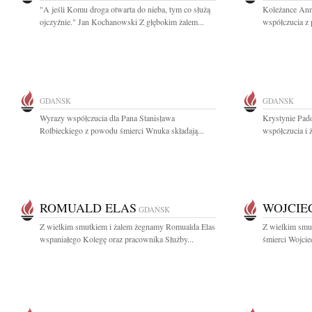
"A jeśli Komu droga otwarta do nieba, tym co służą
Koleżance Ann
ojczyźnie." Jan Kochanowski Z głębokim żalem...
współczucia z 
GDAŃSK
GDAŃSK
Wyrazy współczucia dla Pana Stanisława
Krystynie Pado
Rolbieckiego z powodu śmierci Wnuka składają...
współczucia i 
ROMUALD ELAS
WOJCIE
GDAŃSK
Z wielkim smutkiem i żalem żegnamy Romualda Elas
Z wielkim smu
wspaniałego Kolegę oraz pracownika Służby...
śmierci Wojci