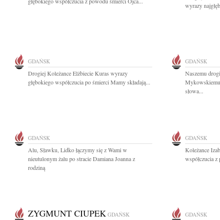
głębokiego współczucia z powodu śmierci Ojca...
wyrazy najgłę
GDAŃSK
GDAŃSK
Drogiej Koleżance Elżbiecie Kuras wyrazy
Naszemu drog
głębokiego współczucia po śmierci Mamy składają...
Mykowskiemu w
słowa...
GDAŃSK
GDAŃSK
Alu, Sławku, Lidko łączymy się z Wami w
Koleżance Izab
nieutulonym żalu po stracie Damiana Joanna z
współczucia z 
rodziną
ZYGMUNT CIUPEK
GDAŃSK
GDAŃSK