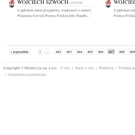
WOJCIECH SZWOCH
WOJCIE
GDAŃSK
Z głębokim żalem przyjęliśmy wiadomość o śmierci
Z głębokim ża
Wojciecha Szwoch Prezesa Polskiej Izby Handlu...
Prezesa Polski
« poprzednie
1
...
462
463
464
465
466
467
468
469
następne »
Copyright © Wyborcza sp. z o.o.
O nas
Staże u nas
Reklama
Polityka 
Ustawienia prywatności