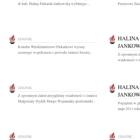
dr hab. Halinę Piekarek-Jankowską wybitnego...
Prezesowi Za
HALINA
GDAŃSK
JANKO
Koledze Włodzimierzowi Piekarkowi wyrazy
szczerego współczucia z powodu śmierci Siostry...
Z ogromnym ża
wiadomość o śm
HALINA
GDAŃSK
JANKO
Z ogromnym żalem przyjęliśmy wiadomość o śmierci
Małgorzaty Dydek Margo Wspaniałej sportsmenki...
Pogrążeni w g
maja 2011 roku 
GDAŃSK
GDAŃSK