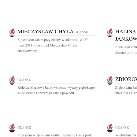
MIECZYSŁAW CHYŁA
HALINA
GDAŃSK
JANKO
Z głębokim żalem przyjęliśmy wiadomość, że 27
maja 2011 roku zmarł Mieczysław Chyła
Z wielkim smu
emerytowany...
śmierci prof. d
ZBIOR
GDAŃSK
Koledze Markowi Jankowskiemu wyrazy głębokiego
Z głębokim ża
współczucia i szczerego żalu z powodu...
maja 2011 r. zm
GDAŃSK
GDAŃSK
Pogrążeni w głębokim smutku żegnamy Panią prof.
Wieloletniem