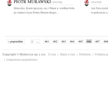
PIOTR MURAWSKI
GDAŃSK
GDAŃSK
Mireczko, Kaziu łączymy się z Wami w wielkim bólu
Ani Stryczyńsk
po śmierci Syna Piotra Murawskiego...
współczucia z 
« poprzednie
1
...
461
462
463
464
465
466
467
468
następne »
Copyright © Wyborcza sp. z o.o.
O nas
Staże u nas
Reklama
Polityka 
Ustawienia prywatności