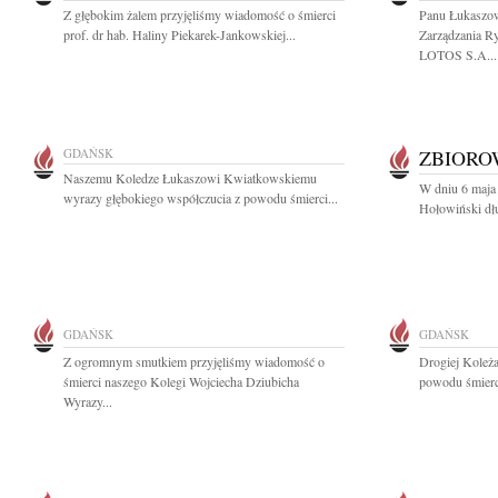
Z głębokim żalem przyjęliśmy wiadomość o śmierci
Panu Łukaszo
prof. dr hab. Haliny Piekarek-Jankowskiej...
Zarządzania 
LOTOS S.A...
GDAŃSK
ZBIOR
Naszemu Koledze Łukaszowi Kwiatkowskiemu
W dniu 6 maja 
wyrazy głębokiego współczucia z powodu śmierci...
Hołowiński dłu
GDAŃSK
GDAŃSK
Z ogromnym smutkiem przyjęliśmy wiadomość o
Drogiej Koleż
śmierci naszego Kolegi Wojciecha Dziubicha
powodu śmierci
Wyrazy...