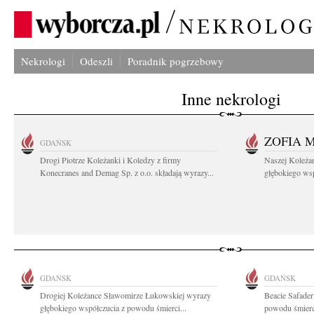
Nekrologi
Odeszli
Poradnik pogrzebowy
Inne nekrologi
ZOFIA 
GDAŃSK
Drogi Piotrze Koleżanki i Koledzy z firmy
Naszej Koleża
Konecranes and Demag Sp. z o.o. składają wyrazy...
głębokiego wspó
GDAŃSK
GDAŃSK
Drogiej Koleżance Sławomirze Łukowskiej wyrazy
Beacie Safader
głębokiego współczucia z powodu śmierci...
powodu śmierci