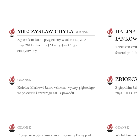
MIECZYSŁAW CHYŁA
HALINA
GDAŃSK
JANKO
Z głębokim żalem przyjęliśmy wiadomość, że 27
maja 2011 roku zmarł Mieczysław Chyła
Z wielkim smu
emerytowany...
śmierci prof. d
ZBIOR
GDAŃSK
Koledze Markowi Jankowskiemu wyrazy głębokiego
Z głębokim ża
współczucia i szczerego żalu z powodu...
maja 2011 r. zm
GDAŃSK
GDAŃSK
Pogrążeni w głębokim smutku żegnamy Panią prof.
Wieloletniem