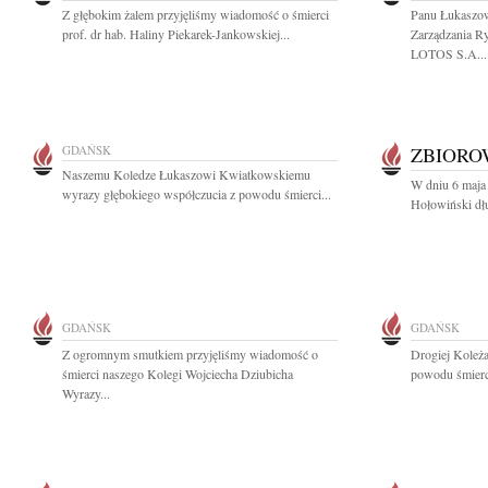
Z głębokim żalem przyjęliśmy wiadomość o śmierci
Panu Łukaszo
prof. dr hab. Haliny Piekarek-Jankowskiej...
Zarządzania 
LOTOS S.A...
GDAŃSK
ZBIOR
Naszemu Koledze Łukaszowi Kwiatkowskiemu
W dniu 6 maja 
wyrazy głębokiego współczucia z powodu śmierci...
Hołowiński dłu
GDAŃSK
GDAŃSK
Z ogromnym smutkiem przyjęliśmy wiadomość o
Drogiej Koleż
śmierci naszego Kolegi Wojciecha Dziubicha
powodu śmierci
Wyrazy...