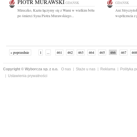
PIOTR MURAWSKI
GDAŃSK
GDAŃSK
Mireczko, Kaziu łączymy się z Wami w wielkim bólu
Ani Stryczyńsk
po śmierci Syna Piotra Murawskiego...
współczucia z 
« poprzednie
1
...
461
462
463
464
465
466
467
468
następne »
Copyright © Wyborcza sp. z o.o.
O nas
Staże u nas
Reklama
Polityka 
Ustawienia prywatności