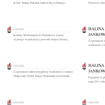
dr hab. Halinę Piekarek-Jankowską wybitnego...
Prezesowi Za
HALINA
GDAŃSK
JANKO
Koledze Włodzimierzowi Piekarkowi wyrazy
szczerego współczucia z powodu śmierci Siostry...
Z ogromnym ża
wiadomość o śm
HALINA
GDAŃSK
JANKO
Z ogromnym żalem przyjęliśmy wiadomość o śmierci
Małgorzaty Dydek Margo Wspaniałej sportsmenki...
Pogrążeni w g
maja 2011 roku 
GDAŃSK
GDAŃSK