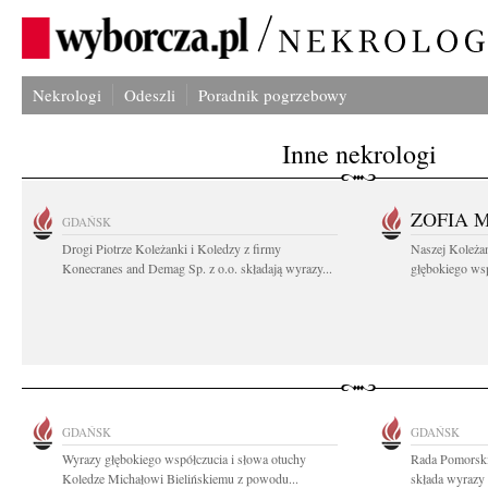
Nekrologi
Odeszli
Poradnik pogrzebowy
Inne nekrologi
ZOFIA 
GDAŃSK
Drogi Piotrze Koleżanki i Koledzy z firmy
Naszej Koleża
Konecranes and Demag Sp. z o.o. składają wyrazy...
głębokiego wspó
GDAŃSK
GDAŃSK
Wyrazy głębokiego współczucia i słowa otuchy
Rada Pomorski
Koledze Michałowi Bielińskiemu z powodu...
składa wyrazy 