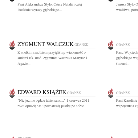
Pani Aleksandrze Stylo, Córce Natalii i całej
Janusz Stylo O
Rodzinie wyrazy głębokiego...
wrażliwa, potra
ZYGMUNT WALCZUK
GDAŃSK
GDAŃSK
Z wielkim smutkiem przyjęliśmy wiadomość o
Panu Wojciec
śmierci lek. med. Zygmunta Walczuka Marylce i
głębokiego wsp
Agacie...
śmierci...
EDWARD KSIĄŻEK
GDAŃSK
GDAŃSK
"Nic już nie będzie takie samo..." 1 czerwca 2011
Pani Karolinie
roku opuścił nas i pozostawił pustkę po sobie...
współczucia z 