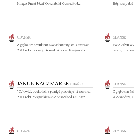
Ksiądz Prałat Józef Obrembski Odszedł od...
Bóg raczy dać 
GDAŃSK
GDAŃSK
Z głębokim smutkiem zawiadamiamy, że 3 czerwca
Ewie Zabul wy
2011 roku odszedł Dr med. Andrzej Pawłowski...
otuchy z powod
JAKUB KACZMAREK
GDAŃSK
GDAŃSK
"Człowiek odchodzi, a pamięć pozostaje" 2 czerwca
Z głębokim ża
2011 roku niespodziewanie odszedł od nas nasz...
Aleksandrze, Có
GDAŃSK
GDAŃSK