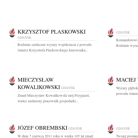
KRZYSZTOF PLASKOWSKI
GDAŃSK
GDAŃSK
Komandorowi r
Rodzinie serdeczne wyrazy współczucia z powodu
Rodzinie wyraz
śmierci Krzysztofa Plaskowskiego kierownika...
MIECZYSŁAW
MACIEJ
KOWALIKOWSKI
GDAŃSK
Wyrazy głębok
powodu śmierci
Zmarł Mieczysław Kowalikowski mój Przyjaciel,
wielce zasłużony pracownik gospodarki...
JÓZEF OBREMBSKI
GDAŃSK
GDAŃSK
W dniu 7 czerwca 2011 roku w wieku 105 lat zmarł
Twojej promien