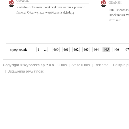
GDAŃSK
GDAŃSK
Koledze Łukaszowi Wykrzykowskiemu z powodu
Panu Mecenaso
śmierci Ojca wyrazy współczucia składają...
Dziekanowi Wi
Poznaniu...
« poprzednie
1
...
460
461
462
463
464
465
466
467
następne »
Copyright © Wyborcza sp. z o.o.
O nas
Staże u nas
Reklama
Polityka 
Ustawienia prywatności