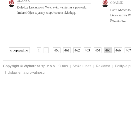
GDAŃSK
GDAŃSK
Koledze Łukaszowi Wykrzykowskiemu z powodu
Panu Mecenaso
śmierci Ojca wyrazy współczucia składają...
Dziekanowi Wi
Poznaniu...
« poprzednie
1
...
460
461
462
463
464
465
466
467
następne »
Copyright © Wyborcza sp. z o.o.
O nas
Staże u nas
Reklama
Polityka 
Ustawienia prywatności