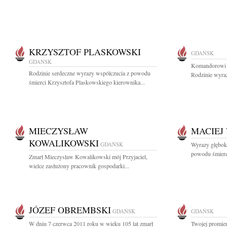
KRZYSZTOF PLASKOWSKI
GDAŃSK
GDAŃSK
Komandorowi r
Rodzinie serdeczne wyrazy współczucia z powodu
Rodzinie wyraz
śmierci Krzysztofa Plaskowskiego kierownika...
MIECZYSŁAW
MACIEJ
KOWALIKOWSKI
GDAŃSK
Wyrazy głębok
powodu śmierci
Zmarł Mieczysław Kowalikowski mój Przyjaciel,
wielce zasłużony pracownik gospodarki...
JÓZEF OBREMBSKI
GDAŃSK
GDAŃSK
W dniu 7 czerwca 2011 roku w wieku 105 lat zmarł
Twojej promien