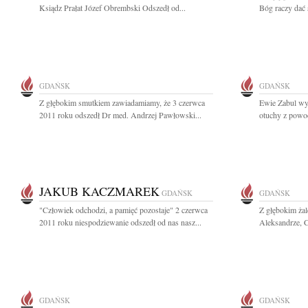
Ksiądz Prałat Józef Obrembski Odszedł od...
Bóg raczy dać 
GDAŃSK
GDAŃSK
Z głębokim smutkiem zawiadamiamy, że 3 czerwca
Ewie Zabul wy
2011 roku odszedł Dr med. Andrzej Pawłowski...
otuchy z powod
JAKUB KACZMAREK
GDAŃSK
GDAŃSK
"Człowiek odchodzi, a pamięć pozostaje" 2 czerwca
Z głębokim ża
2011 roku niespodziewanie odszedł od nas nasz...
Aleksandrze, Có
GDAŃSK
GDAŃSK