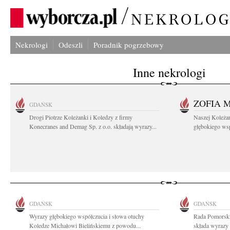
Nekrologi
Odeszli
Poradnik pogrzebowy
Inne nekrologi
ZOFIA 
GDAŃSK
Drogi Piotrze Koleżanki i Koledzy z firmy
Naszej Koleża
Konecranes and Demag Sp. z o.o. składają wyrazy...
głębokiego wspó
GDAŃSK
GDAŃSK
Wyrazy głębokiego współczucia i słowa otuchy
Rada Pomorski
Koledze Michałowi Bielińskiemu z powodu...
składa wyrazy 