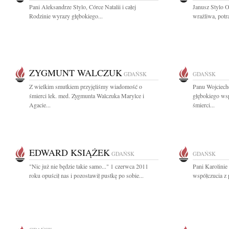
Pani Aleksandrze Stylo, Córce Natalii i całej
Janusz Stylo O
Rodzinie wyrazy głębokiego...
wrażliwa, potra
ZYGMUNT WALCZUK
GDAŃSK
GDAŃSK
Z wielkim smutkiem przyjęliśmy wiadomość o
Panu Wojciec
śmierci lek. med. Zygmunta Walczuka Marylce i
głębokiego wsp
Agacie...
śmierci...
EDWARD KSIĄŻEK
GDAŃSK
GDAŃSK
"Nic już nie będzie takie samo..." 1 czerwca 2011
Pani Karolinie
roku opuścił nas i pozostawił pustkę po sobie...
współczucia z 