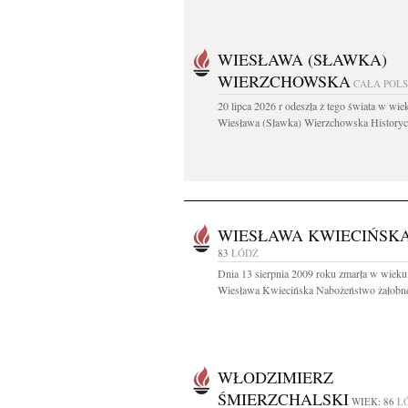
WIESŁAWA (SŁAWKA)
WIERZCHOWSKA
CAŁA POL
20 lipca 2026 r odeszła z tego świata w wiek
Wiesława (Sławka) Wierzchowska Historycz
WIESŁAWA KWIECIŃSK
83
ŁÓDŹ
Dnia 13 sierpnia 2009 roku zmarła w wieku 
Wiesława Kwiecińska Nabożeństwo żałobne
WŁODZIMIERZ
ŚMIERZCHALSKI
WIEK: 86
Ł