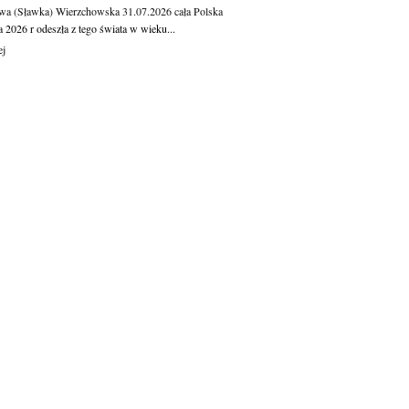
wa (Sławka) Wierzchowska
31.07.2026
cała Polska
a 2026 r odeszła z tego świata w wieku...
ej