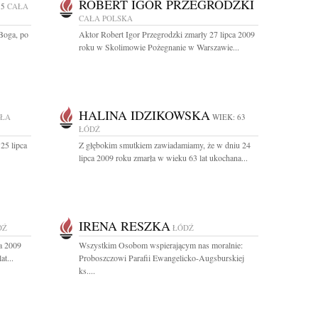
ROBERT IGOR PRZEGRODZKI
85
CAŁA
CAŁA POLSKA
 Boga, po
Aktor Robert Igor Przegrodzki zmarły 27 lipca 2009
roku w Skolimowie Pożegnanie w Warszawie...
HALINA IDZIKOWSKA
ŁA
WIEK: 63
ŁÓDŹ
25 lipca
Z głębokim smutkiem zawiadamiamy, że w dniu 24
lipca 2009 roku zmarła w wieku 63 lat ukochana...
IRENA RESZKA
DŹ
ŁÓDŹ
a 2009
Wszystkim Osobom wspierającym nas moralnie:
t...
Proboszczowi Parafii Ewangelicko-Augsburskiej
ks....