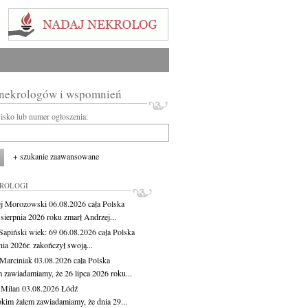
 nekrologów i wspomnień
wisko lub numer ogłoszenia:
+ szukanie zaawansowane
KROLOGI
j Morozowski
06.08.2026
cała Polska
sierpnia 2026 roku zmarł Andrzej...
 Sapiński
wiek: 69
06.08.2026
cała Polska
nia 2026r. zakończył swoją...
 Marciniak
03.08.2026
cała Polska
m zawiadamiamy, że 26 lipca 2026 roku...
 Milan
03.08.2026
Łódź
okim żalem zawiadamiamy, że dnia 29...