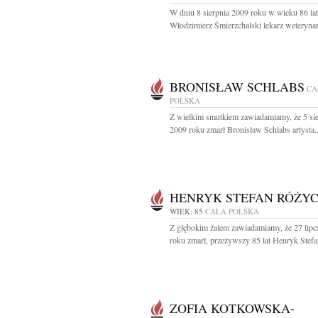
W dniu 8 sierpnia 2009 roku w wieku 86 lat
Włodzimierz Śmierzchalski lekarz weterynari
BRONISŁAW SCHLABS
CA
POLSKA
Z wielkim smutkiem zawiadamiamy, że 5 sie
2009 roku zmarł Bronisław Schlabs artysta..
HENRYK STEFAN RÓŻYC
WIEK: 85
CAŁA POLSKA
Z głębokim żalem zawiadamiamy, że 27 lipc
roku zmarł, przeżywszy 85 lat Henryk Stefan
ZOFIA KOTKOWSKA-