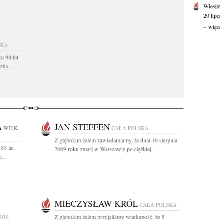
Wiesła
20 lipc
+ więc
SKA
u 98 lat
ka...
A
JAN STEFFEN
WIEK:
CAŁA POLSKA
Z głębokim żalem zawiadamiamy, że dnia 10 sierpnia
83 lat
2009 roku zmarł w Warszawie po ciężkiej...
...
MIECZYSŁAW KRÓL
CAŁA POLSKA
ÓDŹ
Z głębokim żalem przyjęliśmy wiadomość, że 5