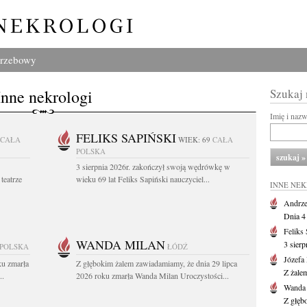
grzebowy
Inne nekrologi
Szukaj
Imię i naz
FELIKS SAPIŃSKI
CAŁA
WIEK: 69
CAŁA
POLSKA
3 sierpnia 2026r. zakończył swoją wędrówkę w
teatrze
wieku 69 lat Feliks Sapiński nauczyciel...
INNE NE
Andrze
Dnia 4 
Feliks
WANDA MILAN
3 sierp
 POLSKA
ŁÓDŹ
Józefa
ku zmarła
Z głębokim żalem zawiadamiamy, że dnia 29 lipca
Z żale
..
2026 roku zmarła Wanda Milan Uroczystości...
Wanda
Z głęb