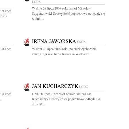
ŁÓDŹ
W dniu 28 lipca 2009 roku zmarł Mirosław
29 lipca
Szygendowski Uroczystość pogrzebowa odbędzie się
hana...
w dniu...
IRENA JAWORSKA
ŁÓDŹ
28 lipca
W dniu 28 lipca 2009 roku po ciężkiej chorobie
zmarła mgr inż. Irena Jaworska Wieloletni...
JAN KUCHARCZYK
ŁÓDŹ
28 lipca
Dnia 26 lipca 2009 roku odszedł od nas Jan
.
Kucharczyk Uroczystości pogrzebowe odbędą się
dnia 30...