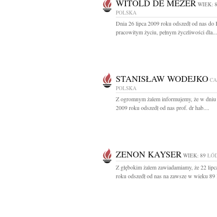
WITOLD DE MEZER
WIEK: 
POLSKA
Dnia 26 lipca 2009 roku odszedł od nas do
pracowitym życiu, pełnym życzliwości dla...
STANISŁAW WODEJKO
CA
POLSKA
Z ogromnym żalem informujemy, że w dniu 
2009 roku odszedł od nas prof. dr hab....
ZENON KAYSER
WIEK: 89
ŁÓ
Z głębokim żalem zawiadamiamy, że 22 lipc
roku odszedł od nas na zawsze w wieku 89 la