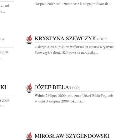
sierpnia 2009 roku zmarł nasz Kolega profesor dr...
 zmarł
i...
KRYSTYNA SZEWCZYK
ŁA
ŁÓDŹ
4 sierpnia 2009 roku w wieku 84 lat zmarła Krystyna
rpnia
Szewczyk z domu Ziółkowska modystka...
.
KI
JÓZEF BIELA
ŁÓDŹ
Wdniu 24 lipca 2009 roku zmarł Józef Biela Pogrzeb
a 2009
w dniu 3 sierpnia 2009 roku na...
...
MIROSŁAW SZYGENDOWSKI