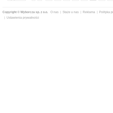
następne »
Copyright © Wyborcza sp. z o.o.
O nas
Staże u nas
Reklama
Polityka 
Ustawienia prywatności