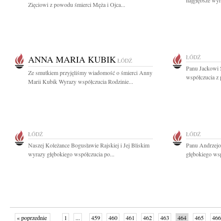
najgłębsze wyr
Zięciowi z powodu śmierci Męża i Ojca...
ANNA MARIA KUBIK
ŁÓDŹ
ŁÓDŹ
Panu Jackowi 
Ze smutkiem przyjęliśmy wiadomość o śmierci Anny
współczucia z 
Marii Kubik Wyrazy współczucia Rodzinie...
ŁÓDŹ
ŁÓDŹ
Naszej Koleżance Bogusławie Rajskiej i Jej Bliskim
Panu Andrzejo
wyrazy głębokiego współczucia po...
głębokiego wsp
« poprzednie
1
...
459
460
461
462
463
464
465
466