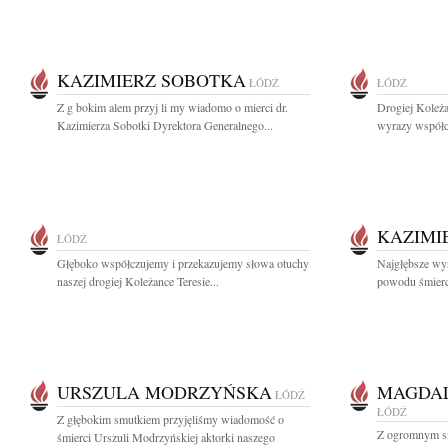
KAZIMIERZ SOBOTKA
ŁÓDŹ
ŁÓDŹ
Z g bokim alem przyj li my wiadomo o mierci dr.
Drogiej Koleż
Kazimierza Sobotki Dyrektora Generalnego...
wyrazy współc
KAZIMI
ŁÓDŹ
Głęboko współczujemy i przekazujemy słowa otuchy
Najgłębsze wyr
naszej drogiej Koleżance Teresie...
powodu śmierci
URSZULA MODRZYŃSKA
MAGDAL
ŁÓDŹ
ŁÓDŹ
Z głębokim smutkiem przyjęliśmy wiadomość o
Z ogromnym s
śmierci Urszuli Modrzyńskiej aktorki naszego