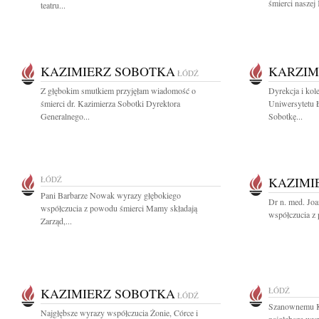
śmierci naszej
teatru...
KAZIMIERZ SOBOTKA
KARZIM
ŁÓDŹ
Z głębokim smutkiem przyjęłam wiadomość o
Dyrekcja i kole
śmierci dr. Kazimierza Sobotki Dyrektora
Uniwersytetu Ł
Generalnego...
Sobotkę...
ŁÓDŹ
KAZIMI
Pani Barbarze Nowak wyrazy głębokiego
Dr n. med. Jo
współczucia z powodu śmierci Mamy składają
współczucia z 
Zarząd,...
KAZIMIERZ SOBOTKA
ŁÓDŹ
ŁÓDŹ
Szanownemu K
Najgłębsze wyrazy współczucia Żonie, Córce i