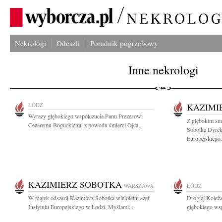
Nekrologi
Odeszli
Poradnik pogrzebowy
Inne nekrologi
ŁÓDŹ
KAZIMI
Wyrazy głębokiego współczucia Panu Prezesowi
Z głębokim sm
Cezaremu Boguckiemu z powodu śmierci Ojca...
Sobotkę Dyrek
Europejskiego.
KAZIMIERZ SOBOTKA
WARSZAWA
ŁÓDŹ
W piątek odszedł Kazimierz Sobotka wieloletni szef
Drogiej Koleż
Instytutu Europejskiego w Łodzi. Myślami...
głębokiego wspó