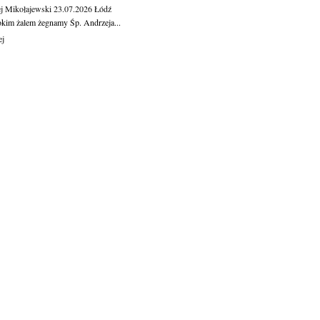
j Mikołajewski
23.07.2026
Łódź
okim żalem żegnamy Śp. Andrzeja...
ej