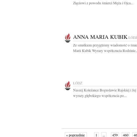
Zięciowi z powodu śmierci Męża i Ojca...
ANNA MARIA KUBIK
ŁÓD
Ze smutkiem przyjęliśmy wiadomość o śmi
Marii Kubik Wyrazy współczucia Rodzinie..
ŁÓDŹ
Naszej Koleżance Bogusławie Rajskiej i Jej
wyrazy głębokiego współczucia po...
« poprzednie
1
...
459
460
4