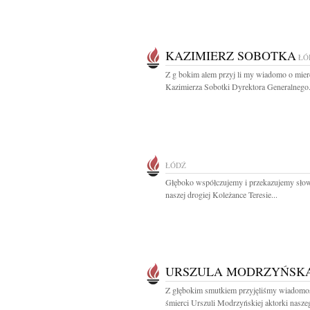
KAZIMIERZ SOBOTKA
ŁÓ
Z g bokim alem przyj li my wiadomo o mierc
Kazimierza Sobotki Dyrektora Generalnego.
ŁÓDŹ
Głęboko współczujemy i przekazujemy sło
naszej drogiej Koleżance Teresie...
URSZULA MODRZYŃSK
Z głębokim smutkiem przyjęliśmy wiadomo
śmierci Urszuli Modrzyńskiej aktorki nasze