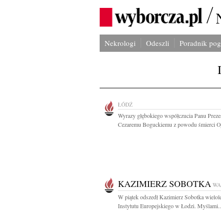
Nekrologi
Odeszli
Poradnik po
ŁÓDŹ
Wyrazy głębokiego współczucia Panu Prez
Cezaremu Boguckiemu z powodu śmierci Oj
KAZIMIERZ SOBOTKA
WA
W piątek odszedł Kazimierz Sobotka wielole
Instytutu Europejskiego w Łodzi. Myślami..