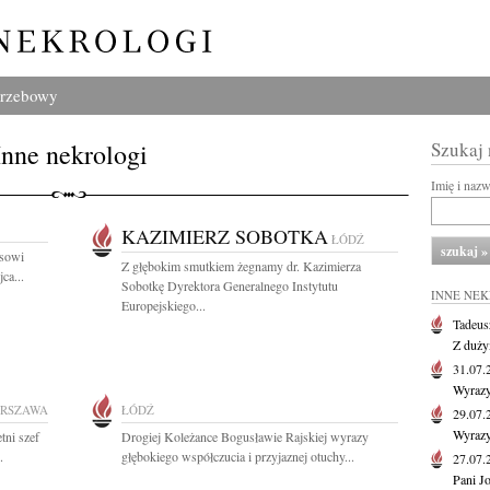
grzebowy
Inne nekrologi
Szukaj
Imię i naz
KAZIMIERZ SOBOTKA
ŁÓDŹ
esowi
Z głębokim smutkiem żegnamy dr. Kazimierza
ca...
Sobotkę Dyrektora Generalnego Instytutu
INNE NE
Europejskiego...
Tadeus
Z duży
31.07
Wyrazy
RSZAWA
ŁÓDŹ
29.07
Wyrazy
tni szef
Drogiej Koleżance Bogusławie Rajskiej wyrazy
.
głębokiego współczucia i przyjaznej otuchy...
27.07
Pani J