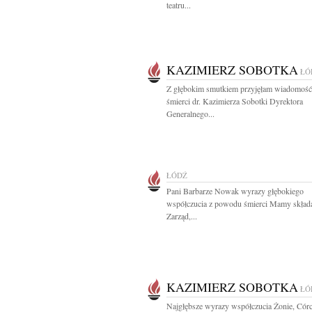
teatru...
KAZIMIERZ SOBOTKA
ŁÓ
Z głębokim smutkiem przyjęłam wiadomość
śmierci dr. Kazimierza Sobotki Dyrektora
Generalnego...
ŁÓDŹ
Pani Barbarze Nowak wyrazy głębokiego
współczucia z powodu śmierci Mamy skład
Zarząd,...
KAZIMIERZ SOBOTKA
ŁÓ
Najgłębsze wyrazy współczucia Żonie, Córc