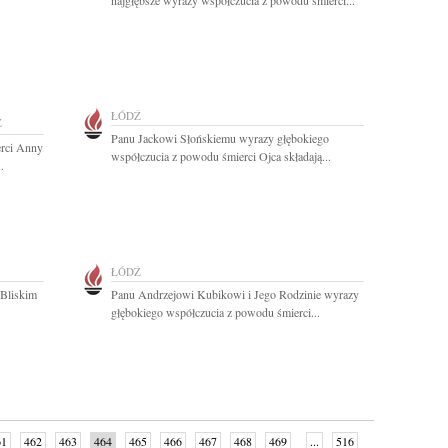
najgłębsze wyrazy współczucia z powodu śmierci...
ŁÓDŹ
Ź
Panu Jackowi Słońskiemu wyrazy głębokiego
erci Anny
współczucia z powodu śmierci Ojca składają...
.
ŁÓDŹ
 Bliskim
Panu Andrzejowi Kubikowi i Jego Rodzinie wyrazy
głębokiego współczucia z powodu śmierci...
61
462
463
464
465
466
467
468
469
...
516