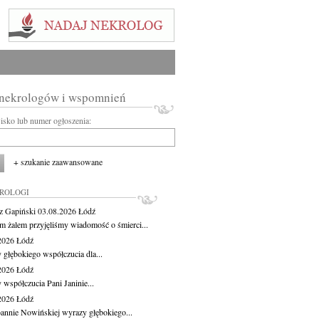
 nekrologów i wspomnień
wisko lub numer ogłoszenia:
+ szukanie zaawansowane
KROLOGI
z Gapiński
03.08.2026
Łódź
m żalem przyjęliśmy wiadomość o śmierci...
.2026
Łódź
 głębokiego współczucia dla...
.2026
Łódź
 współczucia Pani Janinie...
.2026
Łódź
oannie Nowińskiej wyrazy głębokiego...