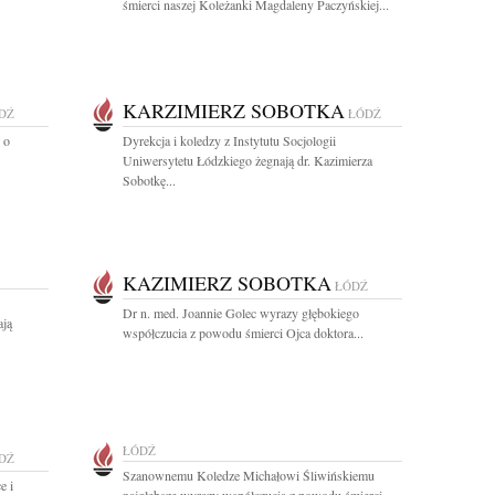
śmierci naszej Koleżanki Magdaleny Paczyńskiej...
KARZIMIERZ SOBOTKA
DŹ
ŁÓDŹ
 o
Dyrekcja i koledzy z Instytutu Socjologii
Uniwersytetu Łódzkiego żegnają dr. Kazimierza
Sobotkę...
KAZIMIERZ SOBOTKA
ŁÓDŹ
Dr n. med. Joannie Golec wyrazy głębokiego
ają
współczucia z powodu śmierci Ojca doktora...
ŁÓDŹ
DŹ
Szanownemu Koledze Michałowi Śliwińskiemu
e i