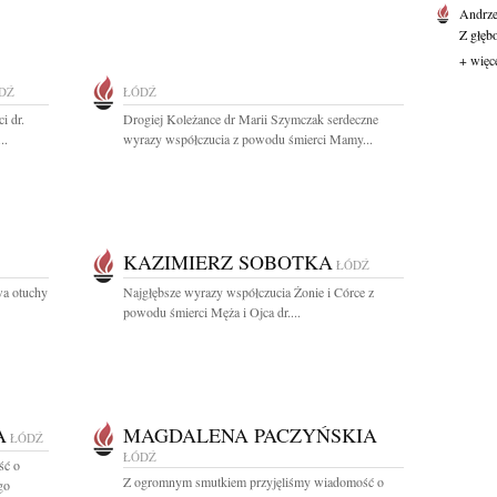
Andrze
Z głęb
+ więc
DŹ
ŁÓDŹ
i dr.
Drogiej Koleżance dr Marii Szymczak serdeczne
..
wyrazy współczucia z powodu śmierci Mamy...
KAZIMIERZ SOBOTKA
ŁÓDŹ
wa otuchy
Najgłębsze wyrazy współczucia Żonie i Córce z
powodu śmierci Męża i Ojca dr....
A
MAGDALENA PACZYŃSKIA
ŁÓDŹ
ŁÓDŹ
ść o
Z ogromnym smutkiem przyjęliśmy wiadomość o
go