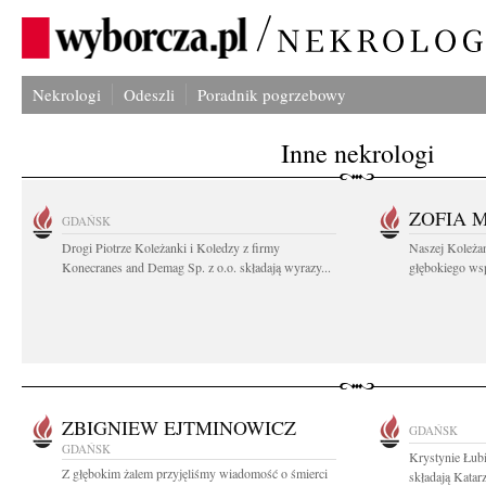
Nekrologi
Odeszli
Poradnik pogrzebowy
Inne nekrologi
ZOFIA 
GDAŃSK
Drogi Piotrze Koleżanki i Koledzy z firmy
Naszej Koleża
Konecranes and Demag Sp. z o.o. składają wyrazy...
głębokiego wspó
ZBIGNIEW EJTMINOWICZ
GDAŃSK
GDAŃSK
Krystynie Łubi
Z głębokim żalem przyjęliśmy wiadomość o śmierci
składają Katar