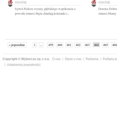
GDAŃSK
GDAŃSK
Sylwii Piskorz wyrazy głębokiego współczucia z
Dorotce Dobrzy
powodu śmierci Męża składają koleżanki i...
śmierci Mamy 
« poprzednie
1
...
459
460
461
462
463
464
465
466
następne »
Copyright © Wyborcza sp. z o.o.
O nas
Staże u nas
Reklama
Polityka 
Ustawienia prywatności