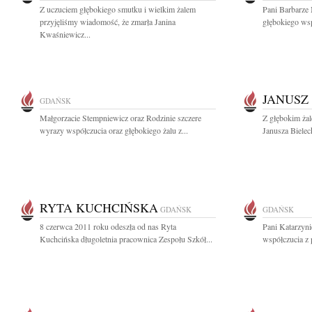
Z uczuciem głębokiego smutku i wielkim żalem
Pani Barbarze
przyjęliśmy wiadomość, że zmarła Janina
głębokiego wsp
Kwaśniewicz...
JANUSZ
GDAŃSK
Małgorzacie Stempniewicz oraz Rodzinie szczere
Z głębokim ża
wyrazy współczucia oraz głębokiego żalu z...
Janusza Biele
RYTA KUCHCIŃSKA
GDAŃSK
GDAŃSK
8 czerwca 2011 roku odeszła od nas Ryta
Pani Katarzyni
Kuchcińska długoletnia pracownica Zespołu Szkół...
współczucia z 