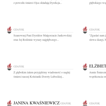
z powodu śmierci Ojca składają Dyrekcja...
głębokiego ws
GDAŃSK
GDAŃSK
Szanownej Pani Dyrektor Małgorzacie Jankowskiej
"Zgasłaś nam j
oraz Jej Rodzinie wyrazy najgłębszego...
słowa skargi, b
ELŻBIE
GDAŃSK
Z głębokim żalem przyjęliśmy wiadomość o nagłej
Annie Śmieszn
śmierci naszej Koleżanki Doroty Lubockiej...
współczucia or
JANINA KWAŚNIEWICZ
GDAŃSK
GDAŃSK