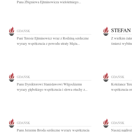
Pana Zbigniewa Ejtminowicza wieloletniego...
STEFAN
GDAŃSK
Pani Teresie Ejtminowicz wraz z Rodziną serdeczne
Z wielkim żale
wyrazy współczucia z powodu utraty Męża...
śmierci wybitn
GDAŃSK
GDAŃSK
Panu Dyrektorowi Stanisławowi Wilgockiemu
Koleżance Ter
wyrazy głębokiego współczucia i słowa otuchy z...
współczucia or
GDAŃSK
GDAŃSK
Panu Jerzemu Broda serdeczne wyrazy współczucia
Naszej najdroż